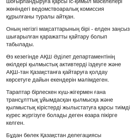
шоғырландыруға қарсы іс-қимыл мәселелері
жөніндегі ведомствоаралық комиссия
құрылғаны туралы айтқан.
Оның негізгі мақсаттарының бірі - елден заңсыз
шығарылған қаражатты қайтару болып
табылады.
Өз кезегінде АҚШ Әділет департаментінің
өкілдері қылмыстық активтерді іздеуге және
АҚШ-тан Қазақстанға қайтаруға қолдау
көрсетуге дайын екендерін мәлімдеген.
Тараптар бірлескен күш-жігермен ғана
трансұлттық ұйымдасқан қылмысқа және
қылмыстық кірістерді жылыстатуға қарсы тиімді
күрес жүргізуге болады деген өзара пікірге
келген.
Бұдан бөлек Қазақстан делегациясы