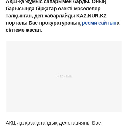
АҚШ-қа жұмыс сапарымен барды. Оның
барысында бірқатар өзекті мәселелер
талқынған, деп хабарлайды KAZ.NUR.KZ
порталы Бас прокуратураның
ресми сайтын
а
сілтеме жасап.
АҚШ-қа қазақстандық делегацияны Бас