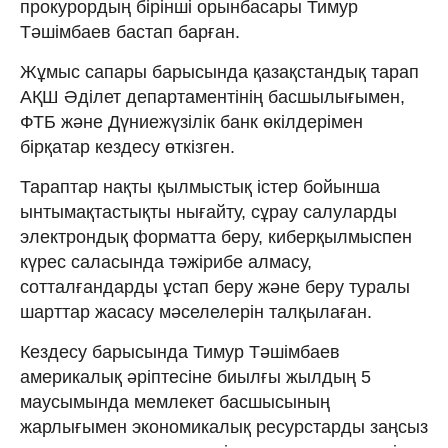
прокурордың бірінші орынбасары Тимур
Тәшімбаев бастап барған.
Жұмыс сапары барысында қазақстандық тарап
АҚШ Әділет департаментінің басшылығымен,
ФТБ және Дүниежүзілік банк өкілдерімен
бірқатар кездесу өткізген.
Тараптар нақты қылмыстық істер бойынша
ынтымақтастықты нығайту, сұрау салуларды
электрондық форматта беру, киберқылмыспен
күрес саласында тәжірибе алмасу,
сотталғандарды ұстап беру және беру туралы
шарттар жасасу мәселелерін талқылаған.
Кездесу барысында Тимур Тәшімбаев
америкалық әріптесіне биылғы жылдың 5
маусымында мемлекет басшысының
жарлығымен экономикалық ресурстарды заңсыз