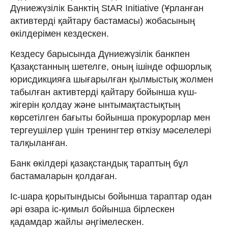
Дүниежүзілік Банктің StAR Initiative (Ұрланған
активтерді қайтару бастамасы) жобасының
өкілдерімен кездескен.
Кездесу барысында Дүниежүзілік банкпен
Қазақстанның шетелге, оның ішінде офшорлық
юрисдикцияға шығарылған қылмыстық жолмен
табылған активтерді қайтару бойынша күш-
жігерін қолдау және ынтымақтастықтың
көрсетілген бағыты бойынша прокурорлар мен
тергеушілер үшін тренингтер өткізу мәселелері
талқыланған.
Банк өкілдері қазақстандық тараптың бұл
бастамаларын қолдаған.
Іс-шара қорытындысы бойынша тараптар одан
әрі өзара іс-қимыл бойынша бірлескен
қадамдар жайлы әңгімелескен.