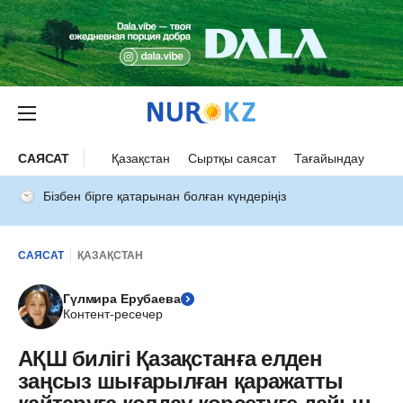
САЯСАТ
Қазақстан
Сыртқы саясат
Тағайындау
Бізбен бірге қатарынан болған күндеріңіз
САЯСАТ
ҚАЗАҚСТАН
Гүлмира Ерубаева
Контент-ресечер
АҚШ билігі Қазақстанға елден
заңсыз шығарылған қаражатты