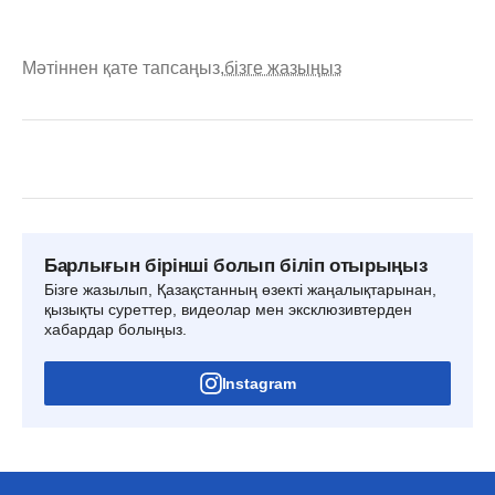
Мәтіннен қате тапсаңыз,
бізге жазыңыз
Барлығын бірінші болып біліп отырыңыз
Бізге жазылып, Қазақстанның өзекті жаңалықтарынан,
қызықты суреттер, видеолар мен эксклюзивтерден
хабардар болыңыз.
Instagram