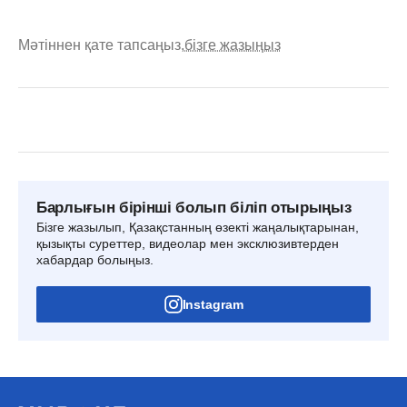
Мәтіннен қате тапсаңыз,
бізге жазыңыз
Барлығын бірінші болып біліп отырыңыз
Бізге жазылып, Қазақстанның өзекті жаңалықтарынан,
қызықты суреттер, видеолар мен эксклюзивтерден
хабардар болыңыз.
Instagram