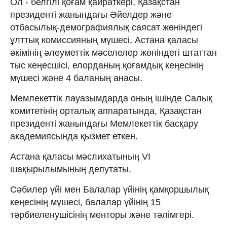
Ол - белгілі қоғам қайраткері, Қазақстан
президенті жанындағы Әйелдер және
отбасылық-демографиялық саясат жөніндегі
ұлттық комиссияның мүшесі, Астана қаласы
әкімінің әлеуметтік мәселелер жөніндегі штаттан
тыс кеңесшісі, елорданың қоғамдық кеңесінің
мүшесі және 4 баланың анасы.
Мемлекеттік лауазымдарда оның ішінде Салық
комитетінің орталық аппаратында, Қазақстан
президенті жанындағы Мемлекеттік басқару
академиясында қызмет еткен.
Астана қаласы мәслихатының VI
шақырылымының депутаты.
Сәбилер үйі мен Балалар үйінің қамқоршылық
кеңесінің мүшесі, балалар үйінің 15
тәрбиеленушісінің менторы және тәлімгері.