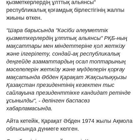
қызметкерлердің ұлттық альянсы"
республикалық қоғамдық бірлестігінің жалпы
жиыны өткен.
"Шара барысында "Кәсіби әлеуметтік
қызметкерлердің ұлттық альянсы" РҚБ-ның
мақсаттары мен міндеттеріне қол жеткізу
және ілгерілету, сондай-ақ республикалық
деңгейде азаматтардың осал топтарының
мәселелерін жеткізу және мүдделерін қорғау
мақсатында Әбден Қарақат Жақсылыққызы
Қазақстан президентінің кезектен тыс
сайлауына президенттікке кандидат ретінде
ұсынылды", - делінген баспасөз
хабарламасында.
Айта кетейік, Қарақат Әбден 1974 жылы Ақмола
облысында дүниеге келген.