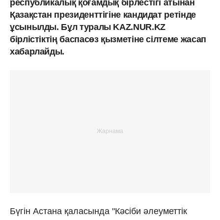
республикалық қоғамдық бірлестігі атынан
Қазақстан президенттігіне кандидат ретінде
ұсынылды. Бұл туралы KAZ.NUR.KZ
бірлістіктің баспасөз қызметіне сілтеме жасап
хабарлайды.
Бүгін Астана қаласында "Кәсіби әлеуметтік