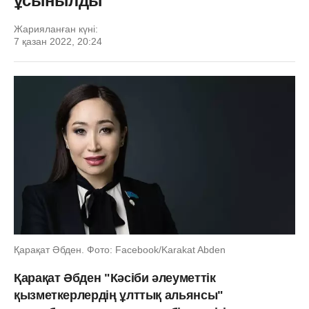
ұсынылды
Жарияланған күні:
7 қазан 2022, 20:24
Қарақат Әбден. Фото: Facebook/Karakat Abden
Қарақат Әбден "Кәсіби әлеуметтік
қызметкерлердің ұлттық альянсы"