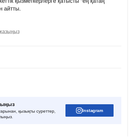
еттік қызметкерлерге қатысты "ең қатаң
 айтты.
 жазыңыз
рыңыз
Instagram
тарынан, қызықты суреттер,
лыңыз.