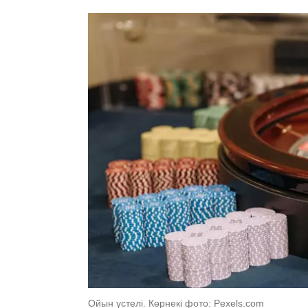
Ойын үстелі. Көрнекі фото: Рexels.com