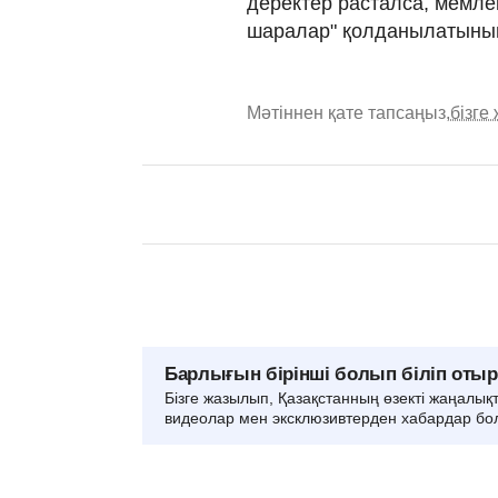
деректер расталса, мемлек
шаралар" қолданылатынын
Мәтіннен қате тапсаңыз,
бізге
Барлығын бірінші болып біліп оты
Бізге жазылып, Қазақстанның өзекті жаңалық
видеолар мен эксклюзивтерден хабардар бо