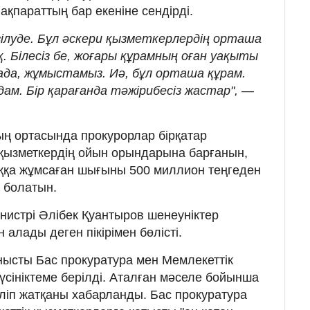
қпараттың бар екеніне сендірді.
зілуде. Бұл әскери қызметкерлердің орташа
. Білесіз бе, жоғары құрамның оған уақыты
алада, жұмыстамыз. Иә, бұл орташа құрам.
адам. Бір қарағанда тәжірибесіз жастар", —
ың ортасында прокурорлар бірқатар
 қызметкердің ойын орындарына барғанын,
ыққа жұмсаған шығыны 500 миллион теңгеден
 болатын.
нистрі Әлібек Қуантыров шенеуніктер
алады деген пікірімен бөлісті.
нысты Бас прокуратура мен Мемлекеттік
 түсініктеме берілді. Аталған мәселе бойынша
іліп жатқаны хабарланды. Бас прокуратура