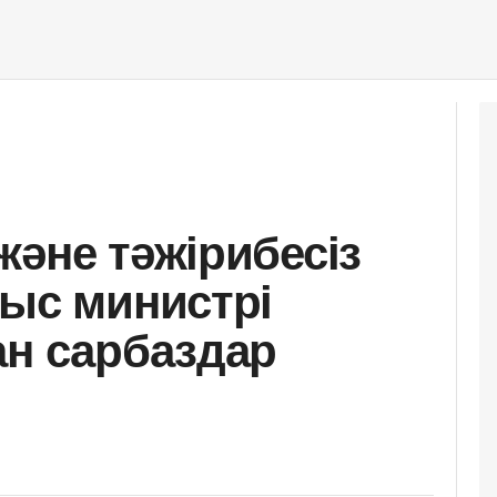
және тәжірибесіз
ныс министрі
ан сарбаздар