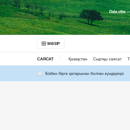
МӘЗІР
САЯСАТ
Қазақстан
Сыртқы саясат
Т
Бізбен бірге қатарынан болған күндеріңіз