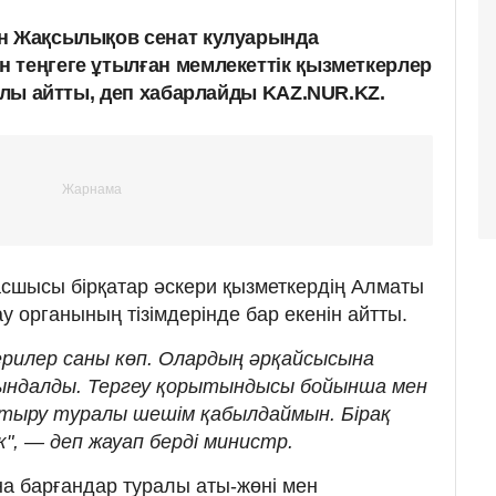
ан Жақсылықов сенат кулуарында
 теңгеге ұтылған мемлекеттік қызметкерлер
ралы айтты, деп хабарлайды KAZ.NUR.KZ.
басшысы бірқатар әскери қызметкердің Алматы
 органының тізімдерінде бар екенін айтты.
ерилер саны көп. Олардың әрқайсысына
ындалды. Тергеу қорытындысы бойынша мен
стыру туралы шешім қабылдаймын. Бірақ
к", — деп жауап берді министр.
а барғандар туралы аты-жөні мен