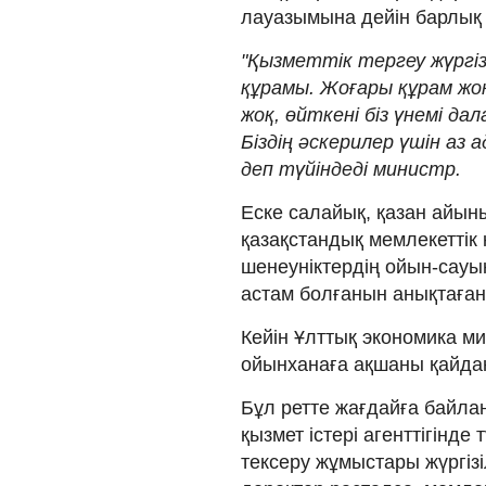
лауазымына дейін барлық а
"Қызметтік тергеу жүргі
құрамы. Жоғары құрам жоқ
жоқ, өйткені біз үнемі д
Біздің әскерилер үшін аз 
деп түйіндеді министр.
Еске салайық, қазан айын
қазақстандық мемлекеттік
шенеуніктердің ойын-сау
астам болғанын анықтаған
Кейін Ұлттық экономика ми
ойынханаға ақшаны қайдан 
Бұл ретте жағдайға байла
қызмет істері агенттігінде
тексеру жұмыстары жүргіз