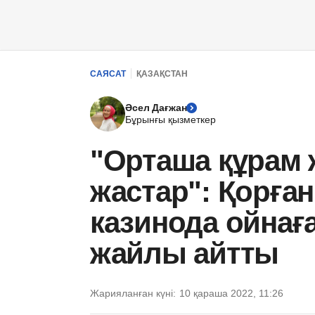
САЯСАТ
ҚАЗАҚСТАН
Әсел Дағжан
Бұрынғы қызметкер
"Орташа құрам 
жастар": Қорға
казинода ойнағ
жайлы айтты
Жарияланған күні:
10 қараша 2022, 11:26