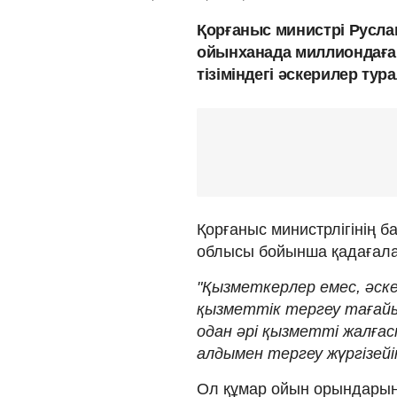
Қорғаныс министрі Русл
ойынханада миллиондаған
тізіміндегі әскерилер ту
Қорғаныс министрлігінің 
облысы бойынша қадағалау
"Қызметкерлер емес, әск
қызметтік тергеу тағай
одан әрі қызметті жалға
алдымен тергеу жүргізейі
Ол құмар ойын орындарын