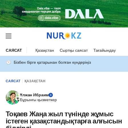
САЯСАТ
Қазақстан
Сыртқы саясат
Тағайындау
Бізбен бірге қатарынан болған күндеріңіз
САЯСАТ
ҚАЗАҚСТАН
Ұлжан Ибраим
Бұрынғы қызметкер
Тоқаев Жаңа жыл түнінде жұмыс
істеген қазақстандықтарға алғысын