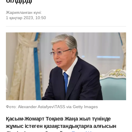
білдірді
Жарияланған күні:
1 қаңтар 2023, 10:50
Фото: Alexander Astafyev\TASS via Getty Images
Қасым-Жомарт Тоқаев Жаңа жыл түнінде
жұмыс істеген қазақстандықтарға алғысын