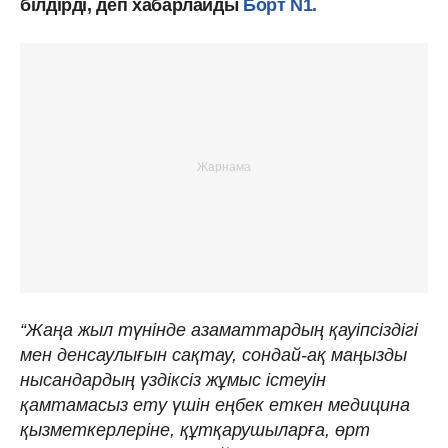
білдірді, деп хабарлайды
Борт N1.
“Жаңа жыл түнінде азаматтардың қауіпсіздігі
мен денсаулығын сақтау, сондай-ақ маңызды
нысандардың үздіксіз жұмыс істеуін
қамтамасыз ету үшін еңбек еткен медицина
қызметкерлеріне, құтқарушыларға, өрт