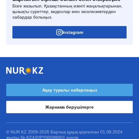
Бізге жазылып, Қазақстанның өзекті жаңалықтарынан,
қызықты суреттер, видеолар мен эксклюзивтерден
хабардар болыңыз.
Instagram
Ақау туралы хабарлаңыз
Жарнама берушілерге
® NUR.KZ 2009-2026 Барлық құқық қорғалған 01.08.2024
жылғы № KZ43VPY00098001 куәлік.