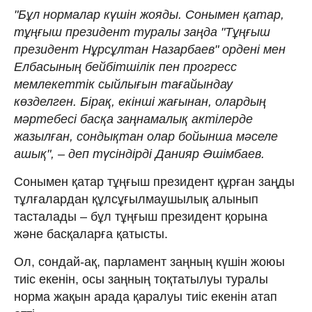
"Бұл нормалар күшін жояды. Сонымен қатар,
тұңғыш президент туралы заңда "Тұңғыш
президент Нұрсұлтан Назарбаев" ордені мен
Елбасының бейбітшілік пен прогресс
мемлекеттік сыйлығын тағайындау
көзделген. Бірақ, екінші жағынан, олардың
мәртебесі басқа заңнамалық актілерде
жазылған, сондықтан олар бойынша мәселе
ашық", – деп түсіндірді Данияр Әшімбаев.
Сонымен қатар тұңғыш президент құрған заңды
тұлғалардан құлсұғылмаушылық алынып
тасталады – бұл тұңғыш президент қорына
және басқаларға қатысты.
Ол, сондай-ақ, парламент заңның күшін жоюы
тиіс екенін, осы заңның тоқтатылуы туралы
норма жақын арада қаралуы тиіс екенін атап