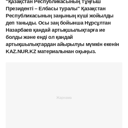
"Қазақстан Республикасының Тұңғыш
Президенті – Елбасы туралы" Қазақстан
Республикасының заңының күші жойылды
деп таныды. Осы заң бойынша Нұрсұлтан
Назарбаев қандай артықшылықтарға ие
болды және енді ол қандай
артықшылықтардан айырылуы мүмкін екенін
KAZ.NUR.KZ материалынан оқыңыз.