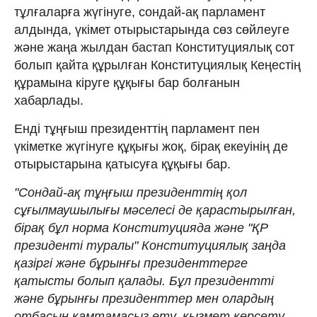
тұлғаларға жүгінуге, сондай-ақ парламент
алдында, үкімет отырыстарында сөз сөйлеуге
және жаңа жылдан бастап Конституциялық сот
болып қайта құрылған Конституциялық Кеңестің
құрамына кіруге құқығы бар болғанын
хабарлады.
Енді тұңғыш президенттің парламент пен
үкіметке жүгінуге құқығы жоқ, бірақ екеуінің де
отырыстарына қатысуға құқығы бар.
"Сондай-ақ тұңғыш президенттің қол
сұғылмаушылығы мәселесі де қарастырылған,
бірақ бұл норма Конституцияда және "ҚР
президенті туралы" Конституциялық заңда
қазіргі және бұрынғы президенттерге
қатысты болып қалады. Бұл президентті
және бұрынғы президенттер мен олардың
отбасын қамтамасыз ету, қызмет көрсету