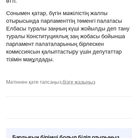
өтті.
Сонымен қатар, бүгін мәжілістің жалпы
отырысында парламенттің төменгі палатасы
Елбасы туралы заңның күші жойылды деп тану
туралы Конституциялық заң жобасы бойынша
парламент палаталарының бірлескен
комиссиясын қалыптастыру үшін депутаттар
тізімін мақұлдады.
Мәтіннен қате тапсаңыз,
бізге жазыңыз
Барлығын бірінші болып біліп отырыңыз