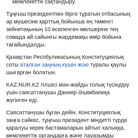
мемлекеттік сақтандыру.
Тұңғыш президентпен бірге тұратын отбасының
әр мүшесіне қарттық бойынша ең төменгі
зейнетақының 10 еселенген мөлшеріне тең
сомада ай сайынғы жәрдемақы өмір бойына
тағайындалды.
Қазақстан Респбуликасының Конституциялық
соты
аталған заңның күшін жою
туралы қаулы
шығарған болатын.
KAZ.NUR.KZ тілшісі мән-жайды толық түсіндіру
үшін саясаттанушы Данияр Әшімбаевқа
жүгінген еді.
Саясаттанушы бұған дейін, Конституциялық
заңға сәйкес, тұңғыш президент міндетті түрде
қаралуы керек бастамаларын айтып халыққа,
мемлекеттік органдарға және лауазымды