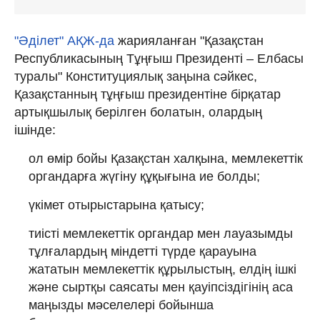
"Әділет" АҚЖ-да
жарияланған "Қазақстан
Республикасының Тұңғыш Президенті – Елбасы
туралы" Конституциялық заңына сәйкес,
Қазақстанның тұңғыш президентіне бірқатар
артықшылық берілген болатын, олардың
ішінде:
ол өмір бойы Қазақстан халқына, мемлекеттік
органдарға жүгіну құқығына ие болды;
үкімет отырыстарына қатысу;
тиісті мемлекеттік органдар мен лауазымды
тұлғалардың міндетті түрде қарауына
жататын мемлекеттік құрылыстың, елдің ішкі
және сыртқы саясаты мен қауіпсіздігінің аса
маңызды мәселелері бойынша