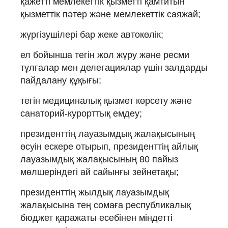
қажетті мемлекеттік қызметті қамтитын
қызметтік пәтер және мемлекеттік саяжай;
жүргізушілері бар жеке автокөлік;
ел бойынша тегін жол жүру және ресми
тұлғалар мен делегациялар үшін залдарды
пайдалану құқығы;
тегін медициналық қызмет көрсету және
санаторий-курорттық емдеу;
президенттің лауазымдық жалақысының
өсуін ескере отырып, президенттің айлық
лауазымдық жалақысының 80 пайыз
мөлшеріндегі ай сайынғы зейнетақы;
президенттің жылдық лауазымдық
жалақысына тең сомаға республикалық
бюджет қаражаты есебінен міндетті