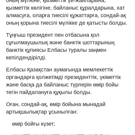
оның мүлкіне, қызметтік үй-жайларына,
қызметтік көлігіне, байланыс құралдарына, хат
алмасуға, оларға тиесілі құжаттарға, сондай-ақ
оның қорына тиесілі мүлікке де қатысты болды.
Тұңғыш президент пен отбасына қол
сұғылмаушылық және банктік шоттарының
банктік құпиясы Елбасы туралы заңмен
кепілдендірілді.
Елбасы Қазақстан аумағында мемлекеттік
органдарға қолжетімді президенттік, үкіметтік
және басқа да байланыс түрлерін өмір бойы
тегін пайдалануға құқылы болды.
Оған, сондай-ақ, өмір бойына мынадай
артықшылықтар ұсынылған:
өмір бойғы күзет;