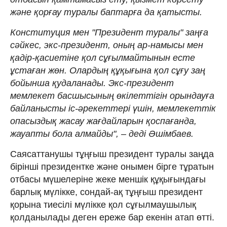
және қорғау туралы баптарға да қатысты.
Конституция мен "Президент туралы" заңға
сәйкес, экс-президент, оның ар-намысы мен
қадір-қасиетіне қол сұғылмайтынын есте
ұстаған жөн. Олардың құқығына қол сұғу заң
бойынша қудаланады. Экс-президент
мемлекет басшысының өкілеттігін орындауға
байланысты іс-әрекеттері үшін, мемлекеттік
опасыздық жасау жағдайларын қоспағанда,
жауапты бола алмайды", – деді Әшімбаев.
Саясаттанушы тұңғыш президент туралы заңда
бірінші президентке және онымен бірге тұратын
отбасы мүшелеріне жеке меншік құқығындағы
барлық мүлікке, сондай-ақ тұңғыш президент
қорына тиесілі мүлікке қол сұғылмаушылық
қолданылады деген ереже бар екенін атап өтті.