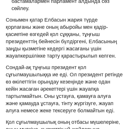
бастамалармен парламент алдында сөз
сөйлеу.
Сонымен қатар Елбасын жария түрде
қорлағаны және оның абыройы мен қадір-
қасиетіне өзгедей қол сұққаны, тұңғыш
президенттің бейнесін бүлдіргені, Елбасының
заңды қызметіне кедергі жасағаны үшін
жауапкершілікке тарту қарастырылып келген.
Сондай-ақ тұңғыш президент қол
сұғылмаушылыққа ие еді. Ол президент ретінде
өз өкілеттігін орындау кезеңінде және одан
кейін жасаған әрекеттері үшін жауапқа
тартылмайтын. Оны ұстауға, қамауға алуға
және қамауда ұстауға, тінту жүргізуге, жауап
алуға немесе жеке тексеруге болмайтын еді.
Қол сұғылмаушылық оның отбасы мүшелеріне,