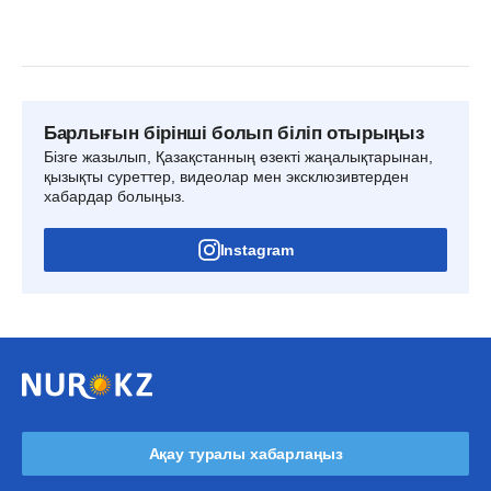
Барлығын бірінші болып біліп отырыңыз
Бізге жазылып, Қазақстанның өзекті жаңалықтарынан,
қызықты суреттер, видеолар мен эксклюзивтерден
хабардар болыңыз.
Instagram
Ақау туралы хабарлаңыз