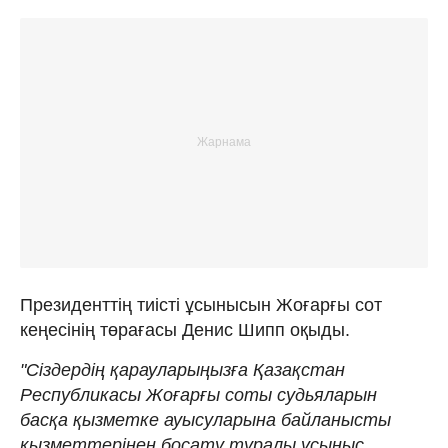
Президенттің тиісті ұсынысын Жоғарғы сот
кеңесінің төрағасы Денис Шипп оқыды.
"Сіздердің қарауларыңызға Қазақстан
Республикасы Жоғарғы соты судьяларын
басқа қызметке ауысуларына байланысты
қызметтерінен босату туралы ұсыныс