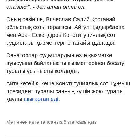
енгізілді", - деп атап өтті ол.
Оның сөзінше, Вячеслав Салий Қостанай
облыстық соты төрағасы, Айгүл Қыдырбаева
мен Асан Ескендіров Конституциялық сот
судьялары қызметтеріне тағайындалады.
Сенаторлар судьялардың өзге қызметке
ауысуына байланысты қызметтерінен босату
туралы ұсынысты қолдады.
Айта кетейік, кеше Конституциялық сот Тұңғыш
президент туралы заңның күшін жою туралы
қаулы
шығарған еді.
Мәтіннен қате тапсаңыз,
бізге жазыңыз