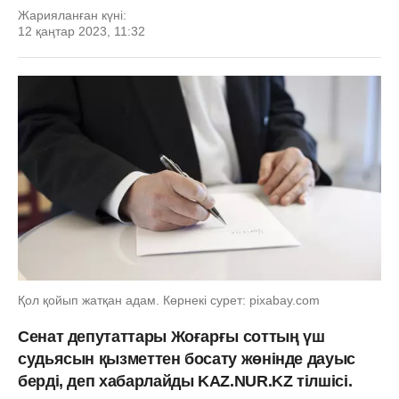
Жарияланған күні:
12 қаңтар 2023, 11:32
Қол қойып жатқан адам. Көрнекі сурет: pixabay.com
Сенат депутаттары Жоғарғы соттың үш
судьясын қызметтен босату жөнінде дауыс
берді, деп хабарлайды KAZ.NUR.KZ тілшісі.