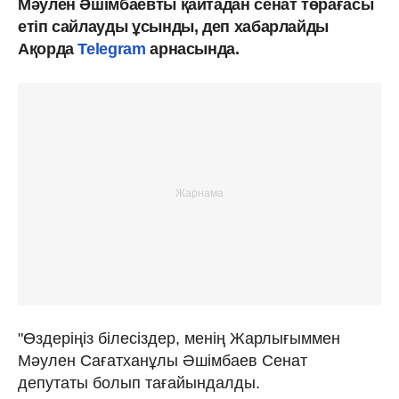
Мәулен Әшімбаевты қайтадан сенат төрағасы
етіп сайлауды ұсынды, деп хабарлайды
Ақорда
Telegram
арнасында.
"Өздеріңіз білесіздер, менің Жарлығыммен
Мәулен Сағатханұлы Әшімбаев Сенат
депутаты болып тағайындалды.