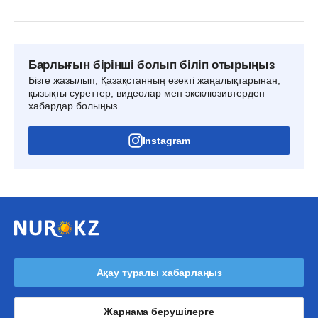
Барлығын бірінші болып біліп отырыңыз
Бізге жазылып, Қазақстанның өзекті жаңалықтарынан,
қызықты суреттер, видеолар мен эксклюзивтерден
хабардар болыңыз.
Instagram
Ақау туралы хабарлаңыз
Жарнама берушілерге