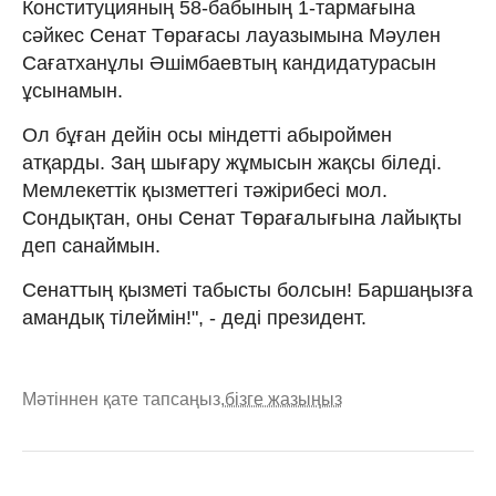
Конституцияның 58-бабының 1-тармағына
сәйкес Сенат Төрағасы лауазымына Мәулен
Сағатханұлы Әшімбаевтың кандидатурасын
ұсынамын.
Ол бұған дейін осы міндетті абыроймен
атқарды. Заң шығару жұмысын жақсы біледі.
Мемлекеттік қызметтегі тәжірибесі мол.
Сондықтан, оны Сенат Төрағалығына лайықты
деп санаймын.
Сенаттың қызметі табысты болсын! Баршаңызға
амандық тілеймін!", - деді президент.
Мәтіннен қате тапсаңыз,
бізге жазыңыз