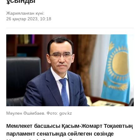
ұсынды
Жарияланған күні:
26 қаңтар 2023, 10:18
Мәулен Әшімбаев. Фото: gov.kz
Мемлекет басшысы Қасым-Жомарт Тоқаевтың
парламент сенатында сөйлеген сөзінде