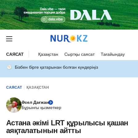
САЯСАТ
Қазақстан
Сыртқы саясат
Тағайындау
Бізбен бірге қатарынан болған күндеріңіз
САЯСАТ
ҚАЗАҚСТАН
Әсел Дағжан
Бұрынғы қызметкер
Астана әкімі LRT құрылысы қашан
аяқталатынын айтты