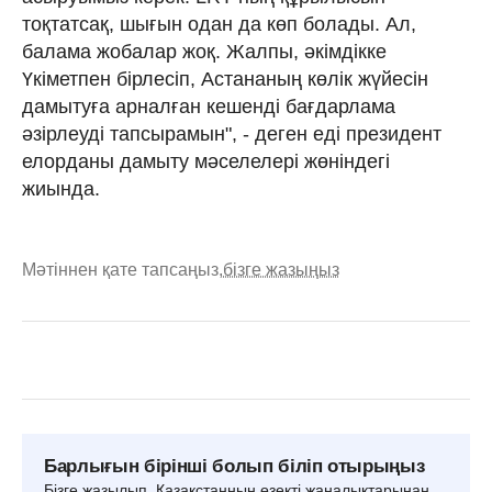
тоқтатсақ, шығын одан да көп болады. Ал,
балама жобалар жоқ. Жалпы, әкімдікке
Үкіметпен бірлесіп, Астананың көлік жүйесін
дамытуға арналған кешенді бағдарлама
әзірлеуді тапсырамын", - деген еді президент
елорданы дамыту мәселелері жөніндегі
жиында.
Мәтіннен қате тапсаңыз,
бізге жазыңыз
Барлығын бірінші болып біліп отырыңыз
Бізге жазылып, Қазақстанның өзекті жаңалықтарынан,