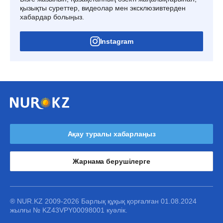
қызықты суреттер, видеолар мен эксклюзивтерден
хабардар болыңыз.
Instagram
Ақау туралы хабарлаңыз
Жарнама берушілерге
® NUR.KZ 2009-2026 Барлық құқық қорғалған 01.08.2024
жылғы № KZ43VPY00098001 куәлік.