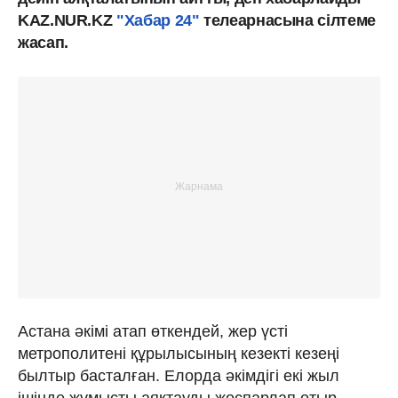
KAZ.NUR.KZ
"Хабар 24"
телеарнасына сілтеме
жасап.
Астана әкімі атап өткендей, жер үсті
метрополитені құрылысының кезекті кезеңі
былтыр басталған. Елорда әкімдігі екі жыл
ішінде жұмысты аяқтауды жоспарлап отыр.