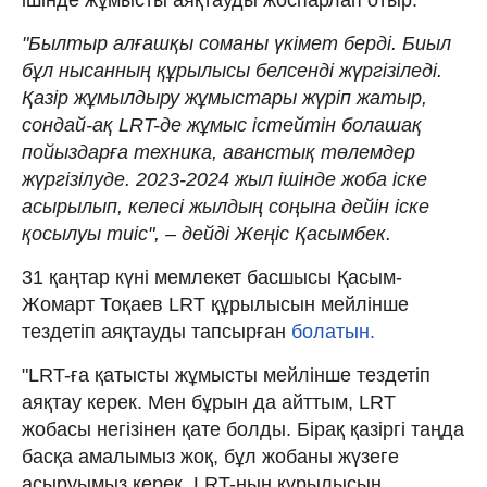
"Былтыр алғашқы соманы үкімет берді. Биыл
бұл нысанның құрылысы белсенді жүргізіледі.
Қазір жұмылдыру жұмыстары жүріп жатыр,
сондай-ақ LRT-де жұмыс істейтін болашақ
пойыздарға техника, аванстық төлемдер
жүргізілуде. 2023-2024 жыл ішінде жоба іске
асырылып, келесі жылдың соңына дейін іске
қосылуы тиіс", – дейді Жеңіс Қасымбек.
31 қаңтар күні мемлекет басшысы Қасым-
Жомарт Тоқаев LRT құрылысын мейлінше
тездетіп аяқтауды тапсырған
болатын.
"LRT-ға қатысты жұмысты мейлінше тездетіп
аяқтау керек. Мен бұрын да айттым, LRT
жобасы негізінен қате болды. Бірақ қазіргі таңда
басқа амалымыз жоқ, бұл жобаны жүзеге
асыруымыз керек. LRT-ның құрылысын