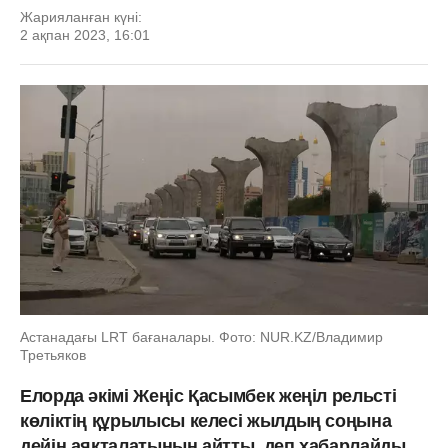
Жарияланған күні:
2 ақпан 2023, 16:01
Астанадағы LRT бағаналары. Фото: NUR.KZ/Владимир
Третьяков
Елорда әкімі Жеңіс Қасымбек жеңіл рельсті
көліктің құрылысы келесі жылдың соңына
дейін аяқталатынын айтты, деп хабарлайды