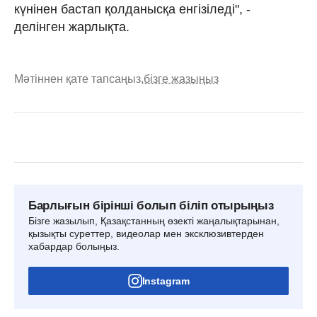
күнінен бастап қолданысқа енгізіледі", -
делінген жарлықта.
Мәтіннен қате тапсаңыз,
бізге жазыңыз
Барлығын бірінші болып біліп отырыңыз
Бізге жазылып, Қазақстанның өзекті жаңалықтарынан,
қызықты суреттер, видеолар мен эксклюзивтерден
хабардар болыңыз.
Instagram