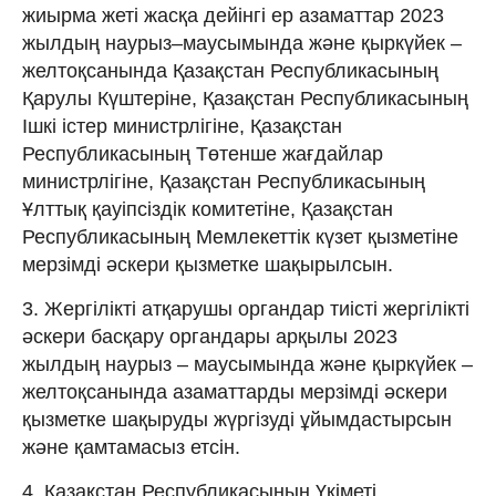
жиырма жеті жасқа дейінгі ер азаматтар 2023
жылдың наурыз–маусымында және қыркүйек –
желтоқсанында Қазақстан Республикасының
Қарулы Күштеріне, Қазақстан Республикасының
Ішкі істер министрлігіне, Қазақстан
Республикасының Төтенше жағдайлар
министрлігіне, Қазақстан Республикасының
Ұлттық қауіпсіздік комитетіне, Қазақстан
Республикасының Мемлекеттік күзет қызметіне
мерзімді әскери қызметке шақырылсын.
3. Жергілікті атқарушы органдар тиісті жергілікті
әскери басқару органдары арқылы 2023
жылдың наурыз – маусымында және қыркүйек –
желтоқсанында азаматтарды мерзімді әскери
қызметке шақыруды жүргізуді ұйымдастырсын
және қамтамасыз етсін.
4. Қазақстан Республикасының Үкіметі,