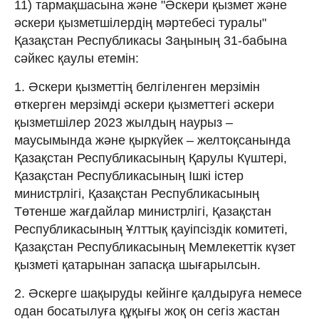
11) тармақшасына және "Әскери қызмет және
әскери қызметшілердің мәртебесі туралы"
Қазақстан Республикасы Заңының 31-бабына
сәйкес қаулы етемін:
1. Әскери қызметтің белгіленген мерзімін
өткерген мерзімді әскери қызметтегі әскери
қызметшілер 2023 жылдың наурыз –
маусымында және қыркүйек – желтоқсанында
Қазақстан Республикасының Қарулы Күштері,
Қазақстан Республикасының Ішкі істер
министрлігі, Қазақстан Республикасының
Төтенше жағдайлар министрлігі, Қазақстан
Республикасының Ұлттық қауіпсіздік комитеті,
Қазақстан Республикасының Мемлекеттік күзет
қызметі қатарынан запасқа шығарылсын.
2. Әскерге шақыруды кейінге қалдыруға немесе
одан босатылуға құқығы жоқ он сегіз жастан