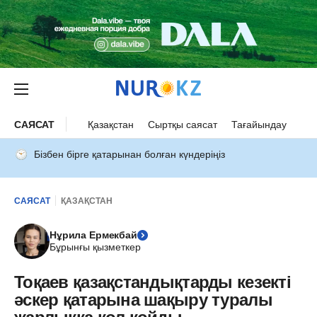
САЯСАТ
Қазақстан
Сыртқы саясат
Тағайындау
Бізбен бірге қатарынан болған күндеріңіз
САЯСАТ
ҚАЗАҚСТАН
Нұрила Ермекбай
Бұрынғы қызметкер
Тоқаев қазақстандықтарды кезекті
әскер қатарына шақыру туралы