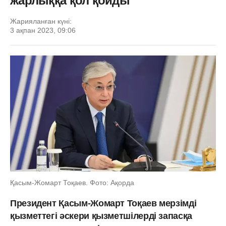
жарлыққа қол қойды
Жарияланған күні:
3 ақпан 2023, 09:06
Қасым-Жомарт Тоқаев. Фото: Ақорда
Президент Қасым-Жомарт Тоқаев мерзімді
қызметтегі әскери қызметшілерді запасқа