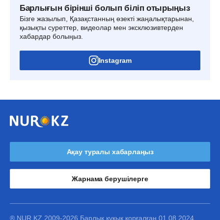
Барлығын бірінші болып біліп отырыңыз
Бізге жазылып, Қазақстанның өзекті жаңалықтарынан,
қызықты суреттер, видеолар мен эксклюзивтерден
хабардар болыңыз.
Instagram
Ақау туралы хабарлаңыз
Жарнама берушілерге
® NUR.KZ 2009-2026 Барлық құқық қорғалған 01.08.2024