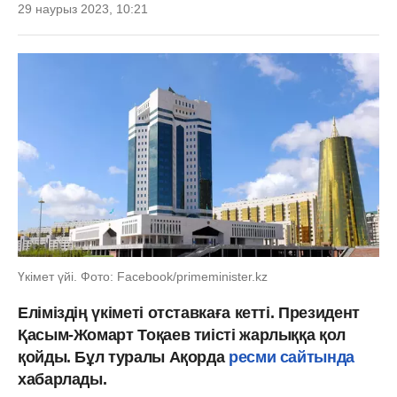
29 наурыз 2023, 10:21
Үкімет үйі. Фото: Facebook/primeminister.kz
Еліміздің үкіметі отставкаға кетті. Президент
Қасым-Жомарт Тоқаев тиісті жарлыққа қол
қойды. Бұл туралы Ақорда
ресми сайтында
хабарлады.