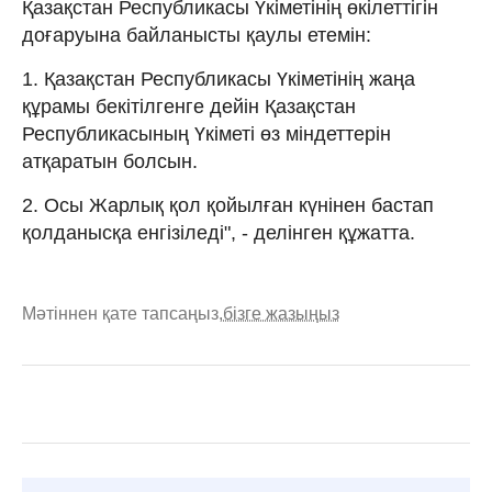
Қазақстан Республикасы Үкіметінің өкілеттігін
доғаруына байланысты қаулы етемін:
1. Қазақстан Республикасы Үкіметінің жаңа
құрамы бекітілгенге дейін Қазақстан
Республикасының Үкіметі өз міндеттерін
атқаратын болсын.
2. Осы Жарлық қол қойылған күнінен бастап
қолданысқа енгізіледі", - делінген құжатта.
Мәтіннен қате тапсаңыз,
бізге жазыңыз