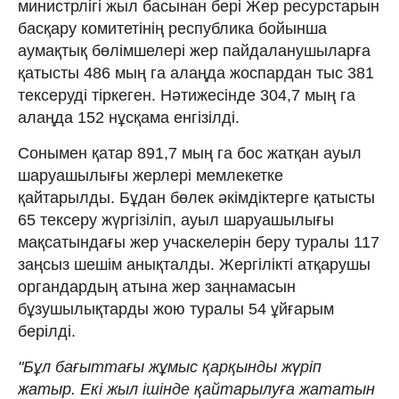
министрлігі жыл басынан бері Жер ресурстарын
басқару комитетінің республика бойынша
аумақтық бөлімшелері жер пайдаланушыларға
қатысты 486 мың га алаңда жоспардан тыс 381
тексеруді тіркеген. Нәтижесінде 304,7 мың га
алаңда 152 нұсқама енгізілді.
Сонымен қатар 891,7 мың га бос жатқан ауыл
шаруашылығы жерлері мемлекетке
қайтарылды. Бұдан бөлек әкімдіктерге қатысты
65 тексеру жүргізіліп, ауыл шаруашылығы
мақсатындағы жер учаскелерін беру туралы 117
заңсыз шешім анықталды. Жергілікті атқарушы
органдардың атына жер заңнамасын
бұзушылықтарды жою туралы 54 ұйғарым
берілді.
"Бұл бағыттағы жұмыс қарқынды жүріп
жатыр. Екі жыл ішінде қайтарылуға жататын