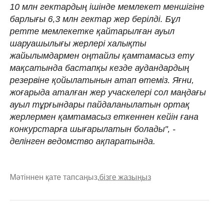
10 млн гектардың ішінде мемлекет меншігіне
барлығы 6,3 млн гектар жер берілді. Бұл
ретте мемлекетке қайтарылған ауыл
шаруашылығы жерлері халықты
жайылымдармен оңтайлы қамтамасыз ету
мақсатында бастапқы кезде аудандардың
резервіне қойылатынын атап өтеміз. Яғни,
жоғарыда аталған жер учаскелері сол маңдағы
ауыл тұрғындары пайдаланылатын ортақ
жерлермен қамтамасыз еткеннен кейін ғана
конкурстарға шығарылатын болады", -
делінген ведомство ақпаратында.
Мәтіннен қате тапсаңыз,
бізге жазыңыз