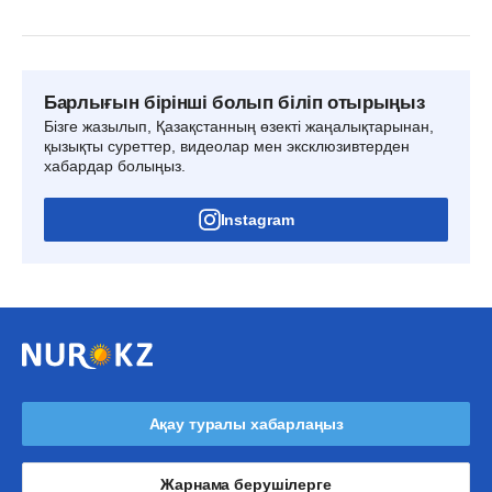
Барлығын бірінші болып біліп отырыңыз
Бізге жазылып, Қазақстанның өзекті жаңалықтарынан,
қызықты суреттер, видеолар мен эксклюзивтерден
хабардар болыңыз.
Instagram
Ақау туралы хабарлаңыз
Жарнама берушілерге