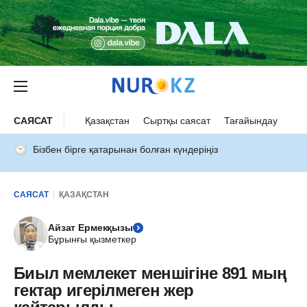
САЯСАТ
Қазақстан
Сыртқы саясат
Тағайындау
Бізбен бірге қатарынан болған күндеріңіз
САЯСАТ
ҚАЗАҚСТАН
Айзат Ермекқызы
Бұрынғы қызметкер
Биыл мемлекет меншігіне 891 мың
гектар игерілмеген жер