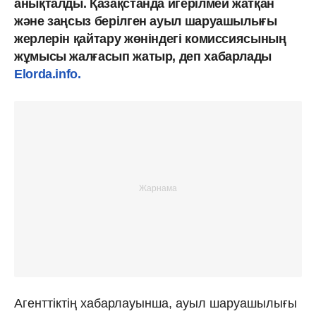
анықталды. Қазақстанда игерілмей жатқан
және заңсыз берілген ауыл шаруашылығы
жерлерін қайтару жөніндегі комиссиясының
жұмысы жалғасып жатыр, деп хабарлады
Elorda.info.
Агенттіктің хабарлауынша, ауыл шаруашылығы