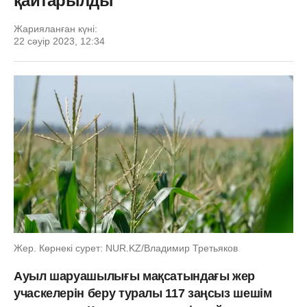
қайтарылды
Жарияланған күні:
22 сәуір 2023, 12:34
Жер. Көрнекі сурет: NUR.KZ/Владимир Третьяков
Ауыл шаруашылығы мақсатындағы жер
учаскелерін беру туралы 117 заңсыз шешім