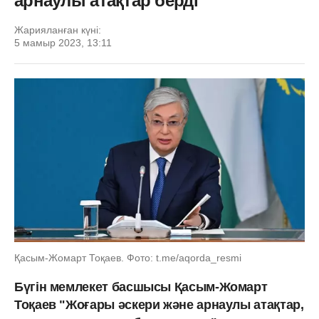
арнаулы атақтар берді
Жарияланған күні:
5 мамыр 2023, 13:11
Қасым-Жомарт Тоқаев. Фото: t.me/aqorda_resmi
Бүгін мемлекет басшысы Қасым-Жомарт
Тоқаев "Жоғары әскери және арнаулы атақтар,