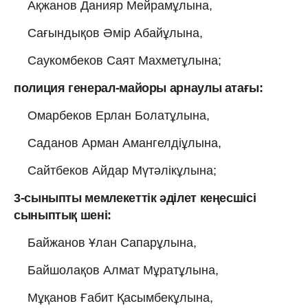
Ақжанов Данияр Мейрамұлына,
Сағындықов Әмір Абайұлына,
Саукомбеков Саят Махметұлына;
полиция генерал-майоры арнаулы атағы:
Омарбеков Ерлан Болатұлына,
Саданов Арман Амангелдіұлына,
Сайтбеков Айдар Мүтәлікұлына;
3-сыныпты мемлекеттік әділет кеңесшісі
сыныптық шені:
Байжанов Ұлан Сапарұлына,
Байшолақов Алмат Мұратұлына,
Мұқанов Ғабит Қасымбекұлына,