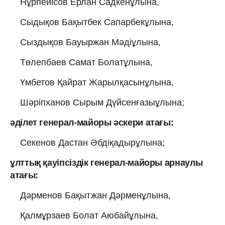
Нұрпейісов Ерлан Садкенұлына,
Сыдықов Бақытбек Сапарбекұлына,
Сыздықов Бауыржан Мәдіұлына,
Төлепбаев Самат Болатұлына,
Үмбетов Қайрат Жарылқасынұлына,
Шәріпханов Сырым Дүйсенғазыұлына;
әділет генерал-майоры әскери атағы:
Секенов Дастан Әбдіқадырұлына;
ұлттық қауіпсіздік генерал-майоры арнаулы
атағы:
Дәрменов Бақытжан Дәрменұлына,
Қалмұрзаев Болат Аюбайұлына,