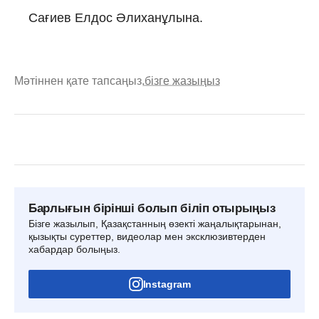
Сағиев Елдос Әлиханұлына.
Мәтіннен қате тапсаңыз,
бізге жазыңыз
Барлығын бірінші болып біліп отырыңыз
Бізге жазылып, Қазақстанның өзекті жаңалықтарынан,
қызықты суреттер, видеолар мен эксклюзивтерден
хабардар болыңыз.
Instagram