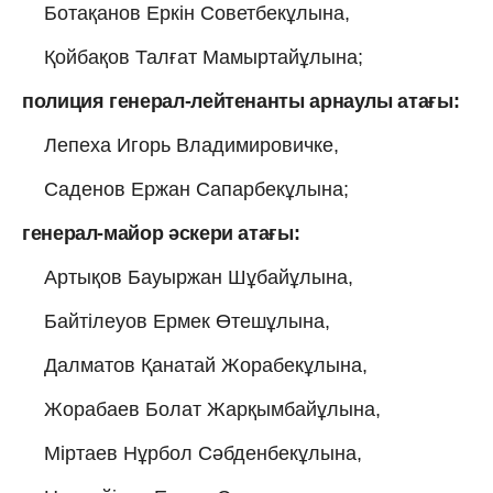
Ботақанов Еркін Советбекұлына,
Қойбақов Талғат Мамыртайұлына;
полиция генерал-лейтенанты арнаулы атағы:
Лепеха Игорь Владимировичке,
Саденов Ержан Сапарбекұлына;
генерал-майор әскери атағы:
Артықов Бауыржан Шұбайұлына,
Байтілеуов Ермек Өтешұлына,
Далматов Қанатай Жорабекұлына,
Жорабаев Болат Жарқымбайұлына,
Міртаев Нұрбол Сәбденбекұлына,