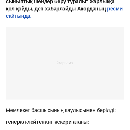
сыныптық шендер беру туралы" жарлыққа
қол қойды, деп хабарлайды Ақорданың
ресми
сайтында.
Мемлекет басшысының қаулысымен берілді:
генерал-лейтенант әскери атағы: