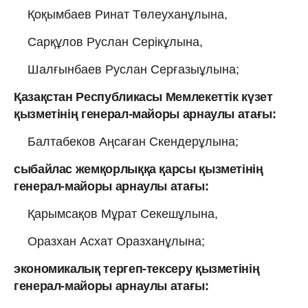
Қоқымбаев Ринат Төлеуханұлына,
Сарқұлов Руслан Серікұлына,
Шалғынбаев Руслан Серғазыұлына;
Қазақстан Республикасы Мемлекеттік күзет
қызметінің генерал-майоры арнаулы атағы:
Балтабеков Аңсаған Скендерұлына;
сыбайлас жемқорлыққа қарсы қызметінің
генерал-майоры арнаулы атағы:
Қарымсақов Мұрат Секешұлына,
Оразхан Асхат Оразханұлына;
экономикалық тергеп-тексеру қызметінің
генерал-майоры арнаулы атағы: