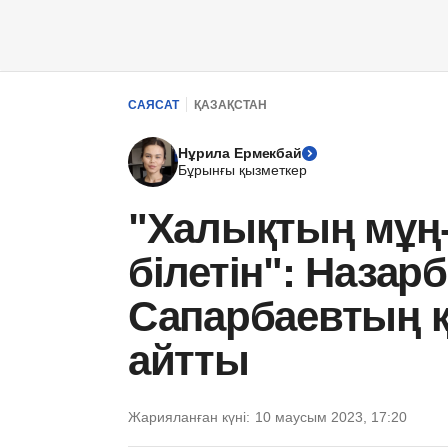
САЯСАТ
ҚАЗАҚСТАН
Нұрила Ермекбай
Бұрынғы қызметкер
"Халықтың мұң
білетін": Назар
Сапарбаевтың қ
айтты
Жарияланған күні:
10 маусым 2023, 17:20