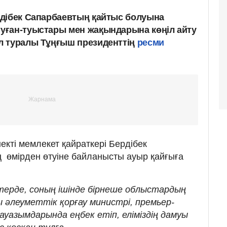
дібек Сапарбаевтың қайтыс болуына
уған-туыстары мен жақындарына көңіл айту
л туралы Тұңғыш президенттің
ресми
екті мемлекет қайраткері Бердібек
өмірден өтуіне байланысты ауыр қайғыға
ерде, соның ішінде бірнеше облыстардың
ы әлеуметтік қорғау министрі, премьер-
уазымдарында еңбек етіп, еліміздің дамуы