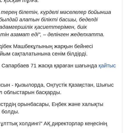
с қосқан тұлға.
ерең білетін, күрделі мәселелер бойынша
былдай алатын білікті басшы, беделді
дамгершілік қасиеттерімен, биік
ін азамат еді", – делінген жеделхатта.
дібек Машбекұлының жарқын бейнесі
ым сақталатынына сенім білдірді.
ек Сапарбаев 71 жасқа қараған шағында
қайтыс
сын - Қызылорда, Оңтүстік Қазақстан, Шығыс
л облыстарын басқарды.
стрдің орынбасары, Еңбек және халықты
і болды.
лттық холдингі" АҚ директорлар кеңесінің