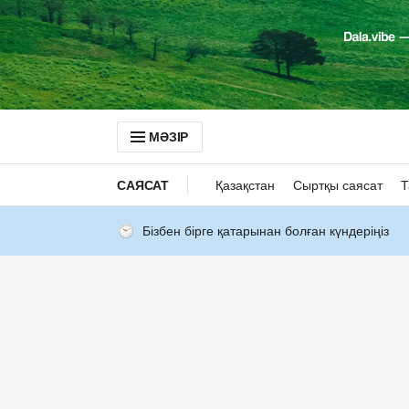
МӘЗІР
САЯСАТ
Қазақстан
Сыртқы саясат
Т
Бізбен бірге қатарынан болған күндеріңіз