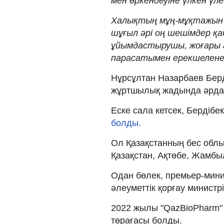
мен өркендеуіне үлкен үле
Халықтың мұң-мұқтажын т
шұғыл әрі оң шешімдер қа
ұйымдастырушы, жоғары а
парасатымен ерекшеленет
Нұрсұлтан Назарбаев Бер
жұртшылық жадында әрдай
Еске сала кетсек, Бердіб
болды.
Ол Қазақстанның бес облы
Қазақстан, Ақтөбе, Жамбы
Одан бөлек, премьер-мини
әлеуметтік қорғау министр
2022 жылы "QazBioPharm" ұ
төрағасы болды.