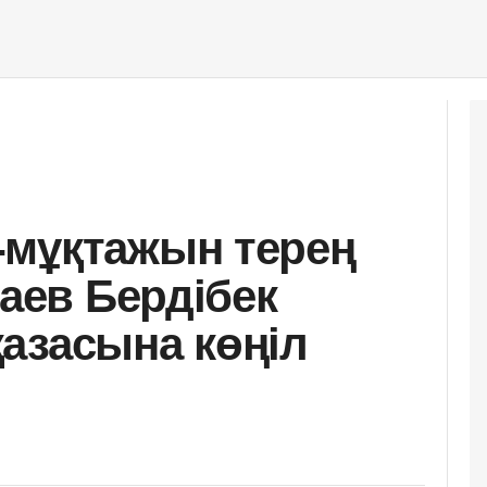
-мұқтажын терең
баев Бердібек
азасына көңіл