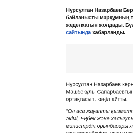
Нұрсұлтан Назарбаев Бер
байланысты марқұмның т
жеделхатын жолдады. Бұ
сайтында
хабарланды.
Нұрсұлтан Назарбаев көрн
Машбекұлы Сапарбаевтың 
ортақтасып, көңіл айтты.
"Ол аса жауапты қызметт
әкімі, Еңбек және халықт
министрдің орынбасары ла