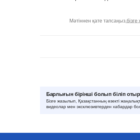
Мәтіннен қате тапсаңыз,
бізге
Барлығын бірінші болып біліп оты
Бізге жазылып, Қазақстанның өзекті жаңалық
видеолар мен эксклюзивтерден хабардар бо