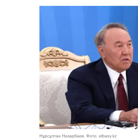
Нұрсұлтан Назарбаев. Фото: elbasy.kz