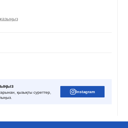
 жазыңыз
рыңыз
Instagram
тарынан, қызықты суреттер,
лыңыз.