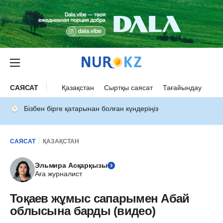
САЯСАТ
Қазақстан
Сыртқы саясат
Тағайындау
Бізбен бірге қатарынан болған күндеріңіз
САЯСАТ
ҚАЗАҚСТАН
Эльмира Асқарқызы
Аға журналист
Тоқаев жұмыс сапарымен Абай
облысына барды (видео)