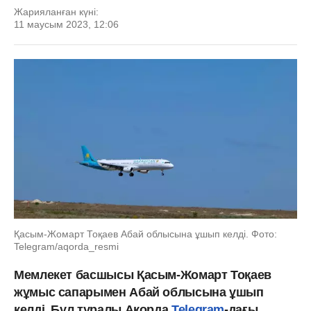
Жарияланған күні:
11 маусым 2023, 12:06
Қасым-Жомарт Тоқаев Абай облысына ұшып келді. Фото:
Telegram/aqorda_resmi
Мемлекет басшысы Қасым-Жомарт Тоқаев
жұмыс сапарымен Абай облысына ұшып
келді. Бұл туралы Ақорда
Telegram
-дағы