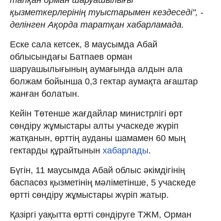
қызметкерлерінің туыстарымен кездеседі", -
делінген Ақорда таратқан хабарламада.
Еске сала кетсек, 8 маусымда Абай
облысындағы Батпаев орман
шаруашылығының аумағында алдын ала
болжам бойынша 0,3 гектар аумақта ағаштар
жанған болатын.
Кейін Төтенше жағдайлар министрлігі өрт
сөндіру жұмыстары алты учаскеде жүріп
жатқанын, өрттің ауданы шамамен 60 мың
гектарды құрайтынын
хабарлады
.
Бүгін, 11 маусымда Абай облыс әкімдігінің
баспасөз қызметінің мәліметінше, 5 учаскеде
өртті сөндіру жұмыстары жүріп жатыр.
Қазіргі уақытта өртті сөндіруге ТЖМ, Орман