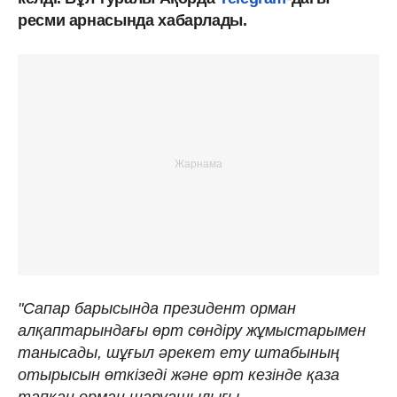
ресми арнасында хабарлады.
"Сапар барысында президент орман
алқаптарындағы өрт сөндіру жұмыстарымен
танысады, шұғыл әрекет ету штабының
отырысын өткізеді және өрт кезінде қаза
тапқан орман шаруашылығы