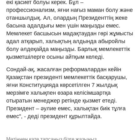
екі қасиет болуы керек. Бұл –
профессионализм, яғни нағыз маман болу және
отаншылдық. Ал, олардың Президенттің жеке
басына адалдығы мен үшін маңызды емес.
Мемлекет басшысын мадақтаудан гөрі жұмысты
адал атқарып, халықтың алдында абыройлы
болу әлдеқайда маңызды. Барлық мемлекеттік
қызметшілерге осыны айтқым келеді.
Сондай-ақ, жасалған реформалардан кейін
Қазақстан президенті мемлекеттік басқарушы,
яғни Конституцияда көрсетілген 7 жылдық
мерзімге халықпен өзара келісімшартқа
отыратын менеджер ретінде қызмет етеді.
Президент – әулие емес, халықтан биік тұлға
емес", - деді президент құрылтайда.
Мәтіннен қате тапсаңыз,
бізге жазыңыз