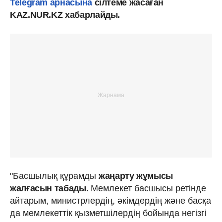
Telegram арнасына
сілтеме жасаған
KAZ.NUR.KZ хабарлайды.
"Басшылық құрамды
жаңарту жұмысы
жалғасын табады.
Мемлекет басшысы ретінде
айтарым, министрлердің, әкімдердің және басқа
да мемлекеттік қызметшілердің бойында негізгі