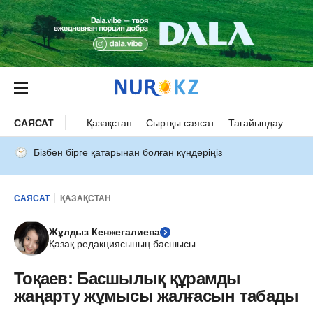
САЯСАТ
Қазақстан
Сыртқы саясат
Тағайындау
Бізбен бірге қатарынан болған күндеріңіз
САЯСАТ
ҚАЗАҚСТАН
Жұлдыз Кенжегалиева
Қазақ редакциясының басшысы
Тоқаев: Басшылық құрамды
жаңарту жұмысы жалғасын табады