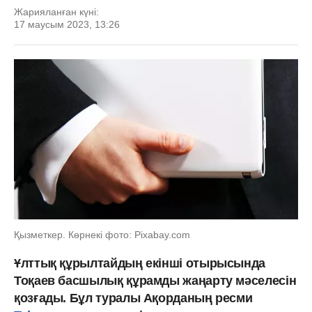
Жарияланған күні:
17 маусым 2023, 13:26
Қызметкер. Көрнекі фото: Pixabay.com
Ұлттық құрылтайдың екінші отырысында
Тоқаев басшылық құрамды жаңарту мәселесін
қозғады. Бұл туралы Ақорданың ресми