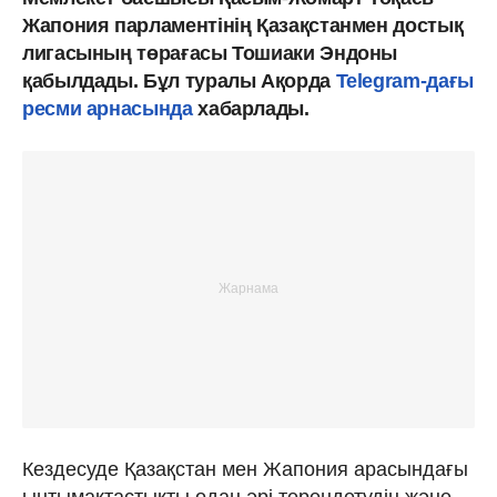
Жапония парламентінің Қазақстанмен достық
лигасының төрағасы Тошиаки Эндоны
қабылдады. Бұл туралы Ақорда
Telegram-дағы
ресми арнасында
хабарлады.
Кездесуде Қазақстан мен Жапония арасындағы
ынтымақтастықты одан әрі тереңдетудің және