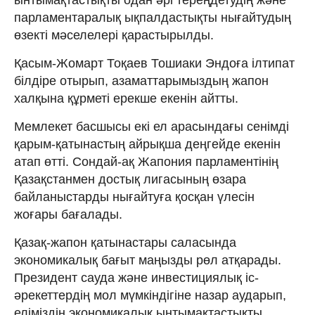
парламентаралық ықпалдастықты нығайтудың
өзекті мәселелері қарастырылды.
Қасым-Жомарт Тоқаев Тошиаки Эндоға ілтипат
білдіре отырып, азаматтарымыздың жапон
халқына құрметі ерекше екенін айтты.
Мемлекет басшысы екі ел арасындағы сенімді
қарым-қатынастың айрықша деңгейде екенін
атап өтті. Сондай-ақ Жапония парламентінің
Қазақстанмен достық лигасының өзара
байланыстарды нығайтуға қосқан үлесін
жоғары бағалады.
Қазақ-жапон қатынастары саласында
экономикалық бағыт маңызды рөл атқарады.
Президент сауда және инвестициялық іс-
әрекеттердің мол мүмкіндігіне назар аударып,
еліміздің экономикалық ынтымақтастықты