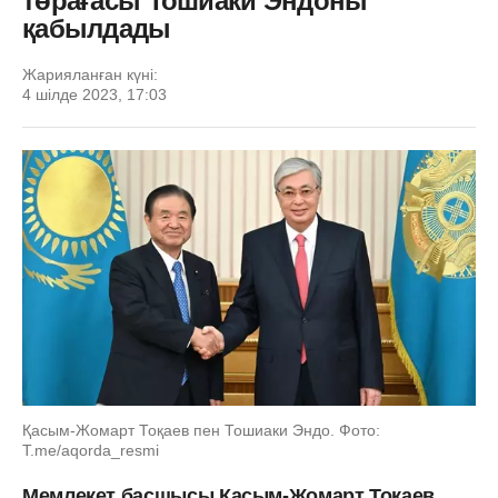
төрағасы Тошиаки Эндоны
қабылдады
Жарияланған күні:
4 шілде 2023, 17:03
Қасым-Жомарт Тоқаев пен Тошиаки Эндо. Фото:
Т.me/aqorda_resmi
Мемлекет басшысы Қасым-Жомарт Тоқаев