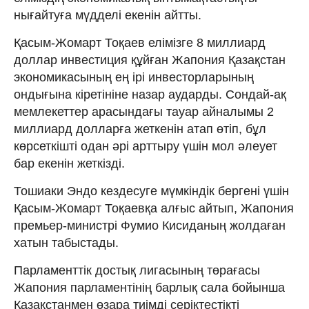
нығайтуға мүдделі екенін айтты.
Қасым-Жомарт Тоқаев елімізге 8 миллиард
доллар инвестиция құйған Жапония Қазақстан
экономикасының ең ірі инвесторларының
ондығына кіретініне назар аударды. Сондай-ақ
мемлекеттер арасындағы тауар айналымы 2
миллиард долларға жеткенін атап өтіп, бұл
көрсеткішті одан әрі арттыру үшін мол әлеует
бар екенін жеткізді.
Тошиаки Эндо кездесуге мүмкіндік бергені үшін
Қасым-Жомарт Тоқаевқа алғыс айтып, Жапония
премьер-министрі Фумио Кисиданың жолдаған
хатын табыстады.
Парламенттік достық лигасының төрағасы
Жапония парламентінің барлық сала бойынша
Қазақстанмен өзара тиімді серіктестікті