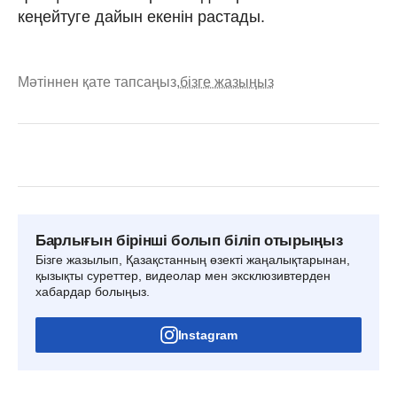
кеңейтуге дайын екенін растады.
Мәтіннен қате тапсаңыз,
бізге жазыңыз
Барлығын бірінші болып біліп отырыңыз
Бізге жазылып, Қазақстанның өзекті жаңалықтарынан,
қызықты суреттер, видеолар мен эксклюзивтерден
хабардар болыңыз.
Instagram