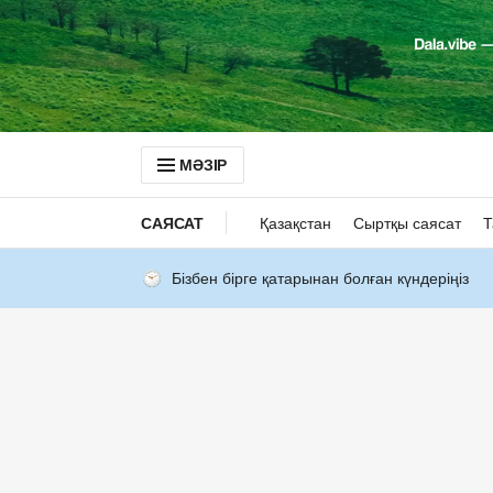
МӘЗІР
САЯСАТ
Қазақстан
Сыртқы саясат
Т
Бізбен бірге қатарынан болған күндеріңіз