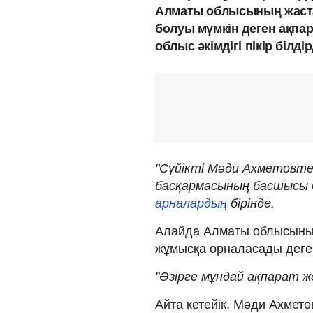
Алматы облысының жаст
болуы мүмкін деген ақпа
облыс әкімдігі пікір білд
"Сүйікті Мәди Ахметовт
басқармасының басшысы бо
арналардың
бірінде.
Алайда Алматы облысының 
жұмысқа орналасады деген
"Әзірге мұндай ақпарат жо
Айта кетейік, Мәди Ахмет