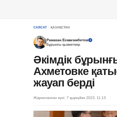
САЯСАТ
ҚАЗАҚСТАН
Рамазан Есмағамбетов
Бұрынғы қызметкер
Әкімдік бұрынғ
Ахметовке қаты
жауап берді
Жарияланған күні:
7 қыркүйек 2023, 11:13