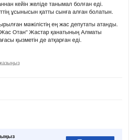
ннан кейін желіде танымал болған еді.
гіттің ұсынысын қатты сынға алған болатын.
ырылған мәжілістің ең жас депутаты атанды.
"Жас Отан" Жастар қанатының Алматы
асы қызметін де атқарған еді.
 жазыңыз
рыңыз