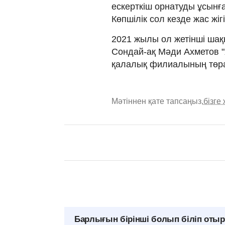
ескерткіш орнатуды ұсынға
Көпшілік сол кезде жас жі
2021 жылы ол жетінші шақ
Сондай-ақ Мәди Ахметов 
қалалық филиалының төрағ
Мәтіннен қате тапсаңыз,
бізге
Барлығын бірінші болып біліп оты