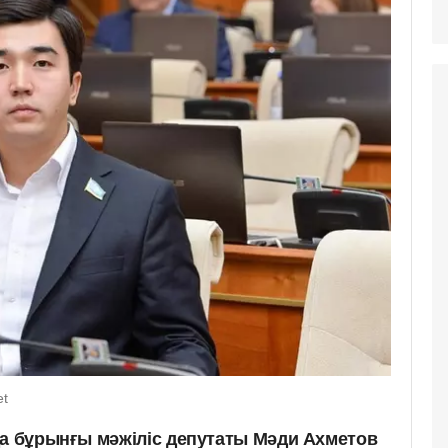
et
да бұрынғы мәжіліс депутаты Мәди Ахметов