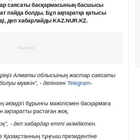
ар саясаты басқармасының басшысы
рат пайда болды. Бұл ақпаратқа қатысы
ірді, деп хабарлайды KAZ.NUR.KZ.
еріңіз Алматы облысының жастар саясаты
луы мүмкін", - делінген
Telegram
-
әкімдігі бұрынғы мәжілісмен басқармаға
 ақпаратты растаған жоқ.
қ", - деп хабардар етті әкімдіктен.
ов Қазақстанның тұңғыш президентіне