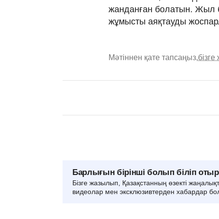
жанданған болатын. Жыл б
жұмысты аяқтауды жоспа
Мәтіннен қате тапсаңыз,
бізге
Барлығын бірінші болып біліп оты
Бізге жазылып, Қазақстанның өзекті жаңалық
видеолар мен эксклюзивтерден хабардар бо