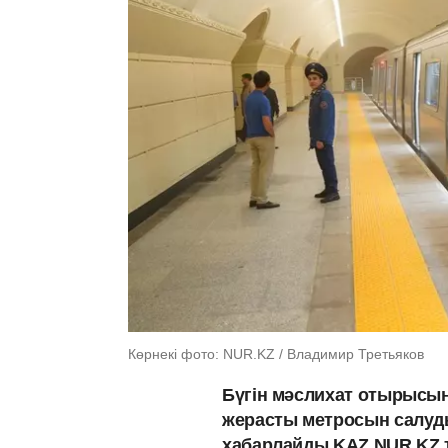
Көрнекі фото: NUR.KZ / Владимир Третьяков
Бүгін мәслихат отырысын
жерасты метросын салуды
хабарлайды KAZ.NUR.KZ т