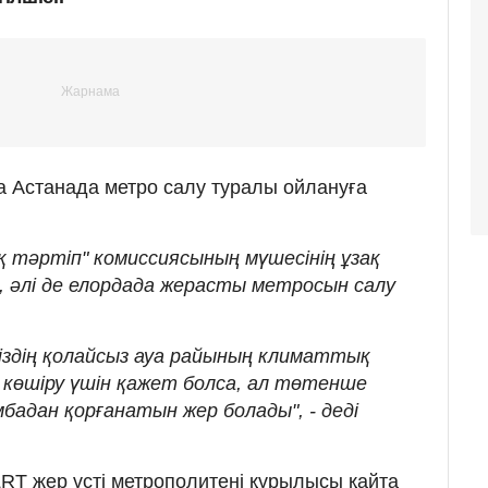
 Астанада метро салу туралы ойлануға
 тәртіп" комиссиясының мүшесінің ұзақ
, әлі де елордада жерасты метросын салу
здің қолайсыз ауа райының климаттық
көшіру үшін қажет болса, ал төтенше
бадан қорғанатын жер болады", - деді
LRT жер үсті метрополитені құрылысы қайта