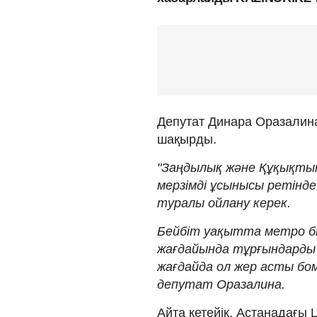
Депутат Динара Оразалина
шақырды.
"Заңдылық және Құқықтық
мерзімді ұсынысы ретінде
туралы ойлану керек.
Бейбіт уақытта метро бі
жағдайында тұрғындарды 
жағдайда ол жер асты бом
депутат Оразалина.
Айта кетейік, Астанадағы 