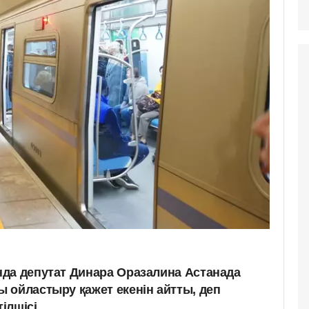
да депутат Динара Оразалина Астанада
 ойластыру қажет екенін айтты, деп
ілшісі.