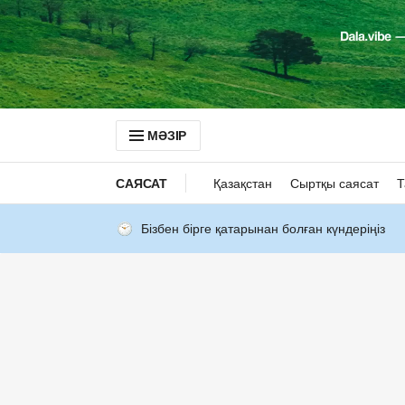
МӘЗІР
САЯСАТ
Қазақстан
Сыртқы саясат
Т
Бізбен бірге қатарынан болған күндеріңіз