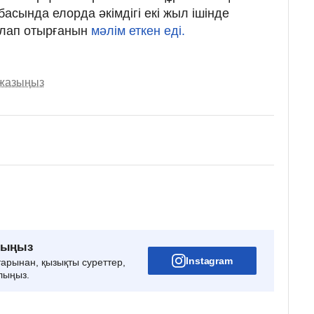
асында елорда әкімдігі екі жыл ішінде
рлап отырғанын
мәлім еткен еді.
 жазыңыз
рыңыз
Instagram
тарынан, қызықты суреттер,
лыңыз.