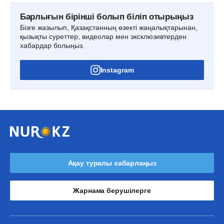
Барлығын бірінші болып біліп отырыңыз
Бізге жазылып, Қазақстанның өзекті жаңалықтарынан,
қызықты суреттер, видеолар мен эксклюзивтерден
хабардар болыңыз.
Instagram
Ақау туралы хабарлаңыз
Жарнама берушілерге