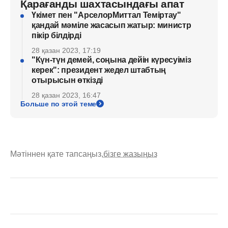
Қарағанды шахтасындағы апат
Үкімет пен "АрселорМиттал Теміртау"
қандай мәміле жасасып жатыр: министр
пікір білдірді
28 қазан 2023, 17:19
"Күн-түн демей, соңына дейін күресуіміз
керек": президент жедел штабтың
отырысын өткізді
28 қазан 2023, 16:47
Больше по этой теме
Мәтіннен қате тапсаңыз,
бізге жазыңыз