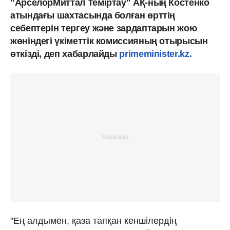
"АрселорМиттал Теміртау" АҚ-ның Костенко
атындағы шахтасында болған өрттің
себептерін тергеу және зардаптарын жою
жөніндегі үкіметтік комиссияның отырысын
өткізді, деп хабарлайды
primeminister.kz.
"Ең алдымен, қаза тапқан кеншілердің