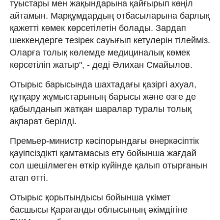
туыстары мен жақындарына қайғырып көңіл
айтамын. Марқұмдардың отбасыларына барлық
қажетті көмек көрсетілетін болады. Зардап
шеккендерге тезірек сауығып кетулерін тілейміз.
Оларға толық көлемде медициналық көмек
көрсетіліп жатыр", - деді Әлихан Смайылов.
Отырыс барысында шахтадағы қазіргі ахуал,
құтқару жұмыстарының барысы және өзге де
қабылданып жатқан шаралар туралы толық
ақпарат берілді.
Премьер-министр кәсіпорындағы өнеркәсіптік
қауіпсіздікті қамтамасыз ету бойынша жағдай
сол шешілмеген өткір күйінде қалып отырғанын
атап өтті.
Отырыс қорытындысы бойынша үкімет
басшысы Қарағанды облысының әкімдігіне