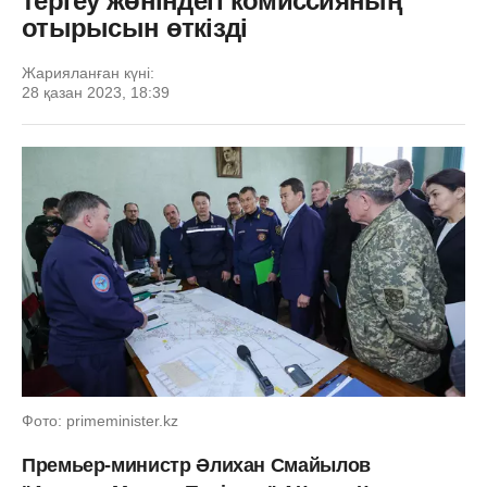
тергеу жөніндегі комиссияның
отырысын өткізді
Жарияланған күні:
28 қазан 2023, 18:39
Фото: primeminister.kz
Премьер-министр Әлихан Смайылов