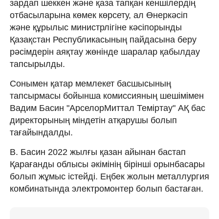
зардап шеккен және қаза тапқан кеншілердің
отбасыларына көмек көрсету, ал Өнеркәсіп
және құрылыс министрлігіне кәсіпорынды
Қазақстан Республикасының пайдасына беру
рәсімдерін аяқтау жөнінде шаралар қабылдау
тапсырылды.
Сонымен қатар мемлекет басшысының
тапсырмасы бойынша комиссияның шешімімен
Вадим Басин "АрселорМиттал Теміртау" АҚ бас
директорының міндетін атқарушы болып
тағайындалды.
В. Басин 2022 жылғы қазан айынан бастап
Қарағанды облысы әкімінің бірінші орынбасары
болып жұмыс істейді. Еңбек жолын металлургия
комбинатында электромонтер болып бастаған.