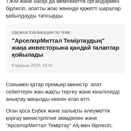
ТЖМ және басқа да мемлекеттік органдармен
бірлесіп, апатты жою жөнінде қажетті шаралар
қабылдауды тапсырды.
СВЕЖАЯ ПУБЛИКАЦИЯ ПО ТЕМЕ:
"АрселорМиттал Теміртаудың"
жаңа инвесторына қандай талаптар
қойылады
9 қараша 2023, 14:41
Сонымен қатар премьер-министр апат
себептерін жан-жақты тергеу және кінәлілерді
анықтау маңызды екенін атап өтті.
Оған қоса Еңбек және халықты әлеуметтік
қорғау министрлігіне әкімдікпен және
"АрселорМиттал Теміртау" АҚ-мен бірлесіп,