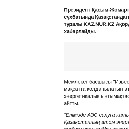
Президент Қасым-Жомарт Т
сұхбатында Қазақстандағ
туралы KAZ.NUR.KZ Ақо
хабарлайды.
Мемлекет басшысы "Извест
мақсатта қолданылатын а
энергетикалық ынтымақтас
айтты.
"Елімізде АЭС салуға қат
Қазақстанның атом энерг