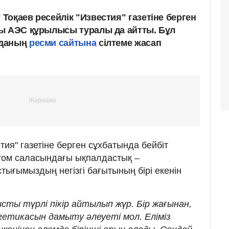
оқаев ресейлік "Известия" газетіне берген
ы АЭС құрылысы туралы да айтты. Бұл
рданың
ресми сайтына
сілтеме жасап
ия" газетіне берген сұхбатында бейбіт
том саласындағы ықпалдастық –
тығымыздың негізгі бағытының бірі екенін
ысты түрлі пікір айтылып жүр. Бір жағынан,
етикасын дамыту әлеуеті мол. Еліміз