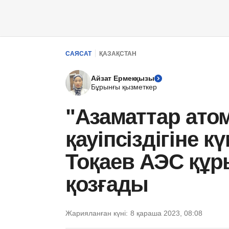
САЯСАТ
ҚАЗАҚСТАН
Айзат Ермекқызы
Бұрынғы қызметкер
"Азаматтар ато
қауіпсіздігіне к
Тоқаев АЭС құ
қозғады
Жарияланған күні:
8 қараша 2023, 08:08