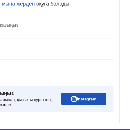
н
мына жерден
оқуға болады.
 жазыңыз
рыңыз
Instagram
тарынан, қызықты суреттер,
лыңыз.