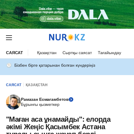
САЯСАТ
Қазақстан
Сыртқы саясат
Тағайындау
Бізбен бірге қатарынан болған күндеріңіз
САЯСАТ
ҚАЗАҚСТАН
Рамазан Есмағамбетов
Бұрынғы қызметкер
"Маған аса ұнамайды": елорда
әкімі Жеңіс Қасымбек Астана