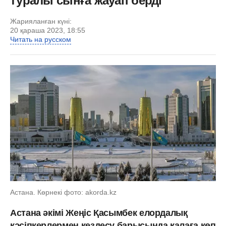
туралы сынға жауап берді
Жарияланған күні:
20 қараша 2023, 18:55
Читать на русском
Астана. Көрнекі фото: akorda.kz
Астана әкімі Жеңіс Қасымбек елордалық
кәсіпкерлермен кездесу барысында қалаға көп