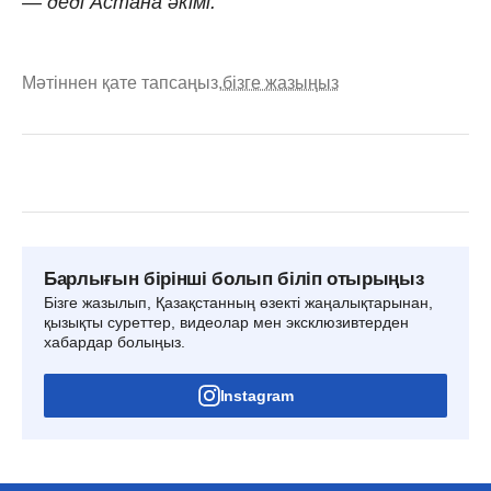
— деді Астана әкімі.
Мәтіннен қате тапсаңыз,
бізге жазыңыз
Барлығын бірінші болып біліп отырыңыз
Бізге жазылып, Қазақстанның өзекті жаңалықтарынан,
қызықты суреттер, видеолар мен эксклюзивтерден
хабардар болыңыз.
Instagram