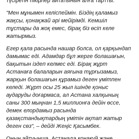
түсіретін пікірлер айтатынын алға тартты.
"Мен мұнымен келіспеймін. Біздің қаламыз
жақсы, қонақжай әрі мейірімді. Кемшіл
тұстары да жоқ емес, бірақ біз өсіп келе
жатырмыз.
Егер қала расында нашар болса, ол қарқындап
дамымас еді. Адамдар бұл жерге болашағын,
бақытын іздеп келмес еді. Бірақ жұрт
Астанаға балаларын аяғына тұрғызамыз,
жарқын болашағын құрамыз деген үмітпен
келеді. Жұрт осы 25 жыл ішінде қоныс
аударуды доғармаса, ал Астана халқының
саны 300 мыңнан 1,5 миллионға дейін өссе,
демек елордамыз расында
қазақстандықтардың үмітін ақтап жатыр
деген сөз", – дейді Жеңіс Қасымбек.
Оның айтуынша, Астанада қонақүй және