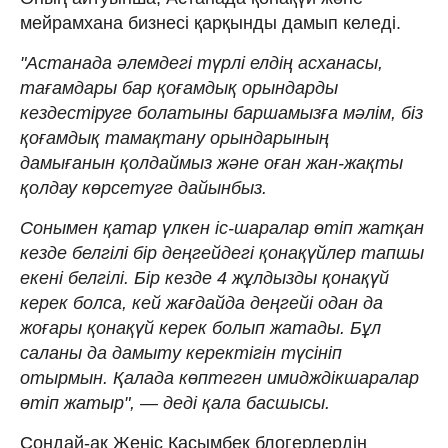
мейрамхана бизнесі қарқынды дамып келеді.
"Астанада әлемдегі түрлі елдің асханасы,
тағамдары бар қоғамдық орындарды
кездестіруге болатыны баршамызға мәлім, біз
қоғамдық тамақтану орындарының
дамығанын қолдаймыз және оған жан-жақты
қолдау көрсетуге дайынбыз.
Сонымен қатар үлкен іс-шаралар өтіп жатқан
кезде белгілі бір деңгейдегі қонақүйлер тапшы
екені белгілі. Бір кезде 4 жұлдызды қонақүй
керек болса, кей жағдайда деңгейі одан да
жоғары қонақүй керек болып жатады. Бұл
саланы да дамыту керектігін түсініп
отырмын. Қалада көптеген имидждікшаралар
өтіп жатыр", — деді қала басшысы.
Сондай-ақ Жеңіс Қасымбек блогерлердің