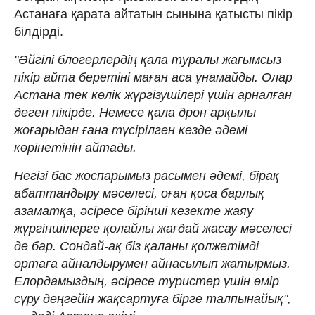
Астанаға қарата айтатын сынына қатысты пікір
білдірді.
"Әйгілі блогерлердің қала туралы жағымсыз
пікір айта беретіні маған аса ұнамайды. Олар
Астана тек көлік жүргізушілері үшін арналған
деген пікірде. Немесе қала дрон арқылы
жоғарыдан ғана түсірілген кезде әдемі
көрінетінін айтады.
Негізі бас жоспарымыз расымен әдемі, бірақ
абаттандыру мәселесі, оған қоса барлық
азаматқа, әсіресе бірінші кезекте жаяу
жүргіншілерге қолайлы жағдай жасау мәселесі
де бар. Сондай-ақ біз қаланы қолжетімді
ортаға айналдырумен айнасылып жатырмыз.
Елордамыздың, әсіресе туристер үшін өмір
сүру деңгейін жақсартуға бірге талпынайық",