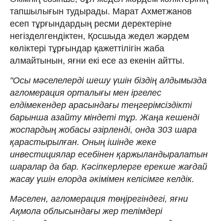
тапшылығын тудырады. Марат Ахметжанов
есеп тұрғындардың ресми деректеріне
негізделгендіктен, Қосшыда жедел жәрдем
көліктері тұрғындар қажеттілігін жаба
алмайтынын, яғни екі есе аз екенін айтты.
"Осы мәселелерді шешу үшін біздің алдымызда
агломерация орталығы мен іргелес
елдімекендер арасындағы теңгерімсіздікті
барынша азайту міндеті тұр. Жаңа кешенді
жоспардың жобасы әзірленді, онда 303 шара
қарастырылған. Оның ішінде жеке
инвестициялар есебінен қаржыландыралатын
шаралар да бар. Кәсіпкерлерге ерекше жағдай
жасау үшін елорда әкімімен келісімге келдік.
Мәселен, агломерация төңірегіндегі, яғни
Ақмола облысындағы жер телімдері