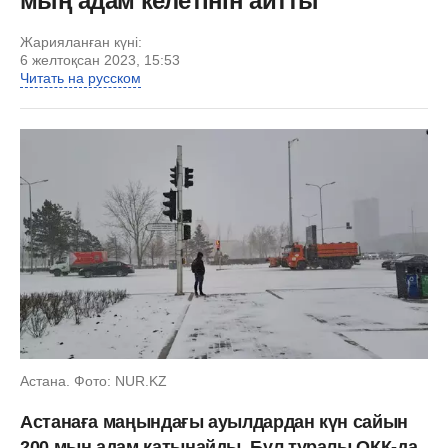
мың адам келетінін айтты
Жарияланған күні:
6 желтоқсан 2023, 15:53
Читать на русском
Астана. Фото: NUR.KZ
Астанаға маңындағы ауылдардан күн сайын
200 мың адам қатынайды. Бұл туралы ОКҚ-да