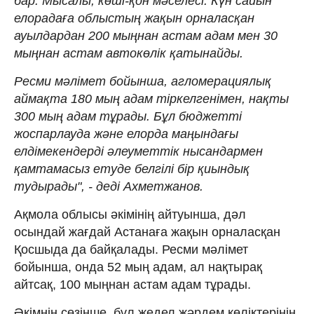
бар. Мысалы, көші-қон мәселесі. Күн сайын
елорадаға облыстың жақын орналасқан
ауылдардан 200 мыңнан астам адам мен 30
мыңнан астам автокөлік қатынайды.
Ресми мәлімет бойынша, агломерациялық
аймақта 180 мың адам тіркелгенімен, нақты
300 мың адам тұрады. Бұл бюджетті
жоспарлауда және елорда маңындағы
елдімекендерді әлеуметтік нысандармен
қамтамасыз етуде белгілі бір қиындық
тудырады", - деді Ахметжанов.
Ақмола облысы әкімінің айтуынша, дәл
осындай жағдай Астанаға жақын орналасқан
Қосшыда да байқалады. Ресми мәлімет
бойынша, онда 52 мың адам, ал нақтырақ
айтсақ, 100 мыңнан астам адам тұрады.
Әкімнің сөзінше, бұл жедел жәрдем көліктерінің