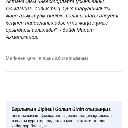
Астанадағы инвесторларға ұсынылады.
Осылайша, облыстың ауыл шаруашылығы
және азық-түлік өндірісі саласындағы әлеуеті
кеңінен пайдаланылады, яғни жаңа жұмыс
орындары ашылады", - дейді Марат
Ахметжанов.
Мәтіннен қате тапсаңыз,
бізге жазыңыз
Барлығын бірінші болып біліп отырыңыз
Бізге жазылып, Қазақстанның өзекті жаңалықтарынан,
қызықты суреттер, видеолар мен эксклюзивтерден
хабардар болыңыз.