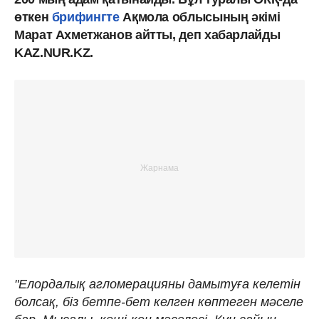
өткен
брифингте
Ақмола облысының әкімі
Марат Ахметжанов айтты, деп хабарлайды
KAZ.NUR.KZ.
"Елордалық агломерацияны дамытуға келетін
болсақ, біз бетпе-бет келген көптеген мәселе