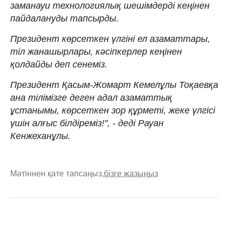
заманауи технологиялық шешімдерді кеңінен
пайдалануды тапсырды.
Президент көрсеткен үлгіні ел азаматтары,
тіл жанашырлары, кәсіпкерлер кеңінен
қолдайды деп сенеміз.
Президент Қасым-Жомарт Кемелұлы Тоқаевқа
ана тілімізге деген адал азаматтық
ұстанымы, көрсеткен зор құрметі, жеке үлгісі
үшін алғыс білдіреміз!", - деді Рауан
Кенжеханұлы.
Мәтіннен қате тапсаңыз,
бізге жазыңыз