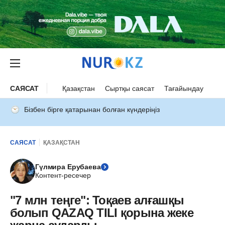
САЯСАТ
Қазақстан
Сыртқы саясат
Тағайындау
Бізбен бірге қатарынан болған күндеріңіз
САЯСАТ
ҚАЗАҚСТАН
Гүлмира Ерубаева
Контент-ресечер
"7 млн теңге": Тоқаев алғашқы
болып QAZAQ TILI қорына жеке