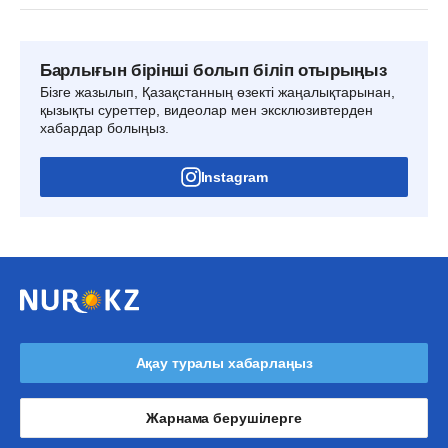
Барлығын бірінші болып біліп отырыңыз
Бізге жазылып, Қазақстанның өзекті жаңалықтарынан,
қызықты суреттер, видеолар мен эксклюзивтерден
хабардар болыңыз.
Instagram
Ақау туралы хабарлаңыз
Жарнама берушілерге