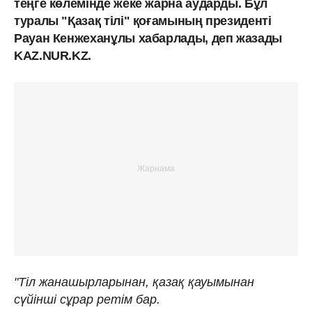
теңге көлемінде жеке жарна аударды. Бұл
туралы "Қазақ тілі" қоғамының президенті
Рауан Кенжеханұлы хабарлады, деп жазады
KAZ.NUR.KZ.
"Тіл жанашырларынан, қазақ қауымынан
сүйінші сұрар ретім бар.