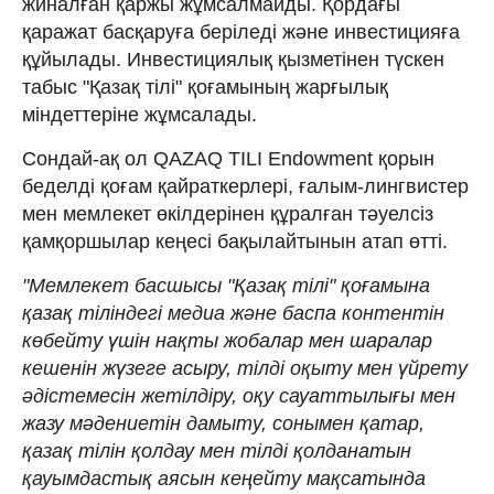
жиналған қаржы жұмсалмайды. Қордағы
қаражат басқаруға беріледі және инвестицияға
құйылады. Инвестициялық қызметінен түскен
табыс "Қазақ тілі" қоғамының жарғылық
міндеттеріне жұмсалады.
Сондай-ақ ол QAZAQ TILI Endowment қорын
беделді қоғам қайраткерлері, ғалым-лингвистер
мен мемлекет өкілдерінен құралған тәуелсіз
қамқоршылар кеңесі бақылайтынын атап өтті.
"Мемлекет басшысы "Қазақ тілі" қоғамына
қазақ тіліндегі медиа және баспа контентін
көбейту үшін нақты жобалар мен шаралар
кешенін жүзеге асыру, тілді оқыту мен үйрету
әдістемесін жетілдіру, оқу сауаттылығы мен
жазу мәдениетін дамыту, сонымен қатар,
қазақ тілін қолдау мен тілді қолданатын
қауымдастық аясын кеңейту мақсатында