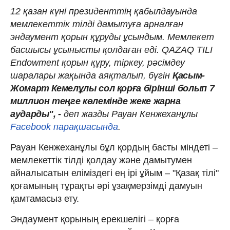
12 қазан күні президенттің қабылдауында
мемлекеттік тілді дамытуға арналған
эндаумент қорын құруды ұсындым. Мемлекет
басшысы ұсынысты қолдаған еді. QAZAQ TILI
Endowment қорын құру, тіркеу, рәсімдеу
шаралары жақында аяқталып, бүгін
Қасым-
Жомарт Кемелұлы сол қорға бірінші болып 7
миллион теңге көлемінде жеке жарна
аударды", -
деп жазды Рауан Кенжеханұлы
Facebook парақшасында
.
Рауан Кенжеханұлы бұл қордың басты міндеті –
мемлекеттік тілді қолдау және дамытумен
айналысатын еліміздегі ең ірі ұйым – "Қазақ тілі"
қоғамының тұрақты әрі ұзақмерзімді дамуын
қамтамасыз ету.
Эндаумент қорының ерекшелігі – қорға