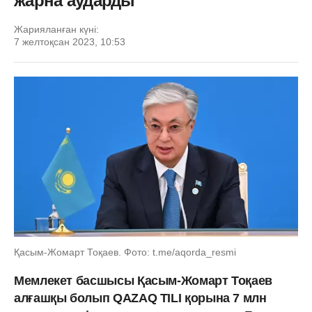
жарна аударды
Жарияланған күні:
7 желтоқсан 2023, 10:53
Қасым-Жомарт Тоқаев. Фото: t.me/aqorda_resmi
Мемлекет басшысы Қасым-Жомарт Тоқаев
алғашқы болып QAZAQ TILI қорына 7 млн