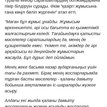
туралы кейбір сарапшылардың болжамдарына
пікір білдіруін сұрады. Әкім "қазіргі жұмысына
ғана көңіл бөліп жүргенін" атап өтті.
"Маған бұл жұмыс ұнайды. Жұмысым
өркенниетті, әрі осы бағытта өз қызметімді
жалғастырғым келеді. Тағайындауға қатысты
мәселелер сарапшылардың да, менің де
құзыретімде емес. Үкімет те, әкімдер де әрі
әрқайсысы өз деңгейінде жұмыстарын
жасауда. Бұл дұрыс деп ойлаймын.
Менің жеке басыма назар аударғаныңыз үшін
тағы да рахмет. Бірақ менің жоспарларымда
тұрған басты мәселелер - қаланы дамыту
бойынша аяқталмаған іс-шараларды жүзеге
асыру.
Алдағы екі жылда қаланы дамыту
жоспарларын жүзеге асыруды жоспарлап