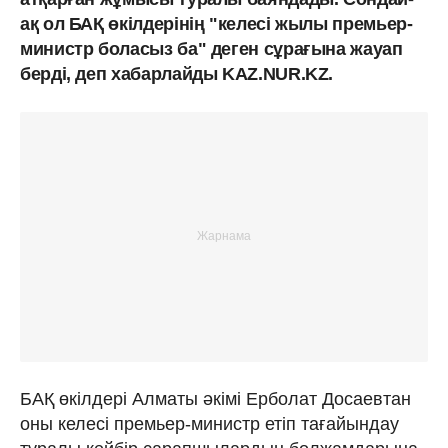
ақ ол БАҚ өкілдерінің "келесі жылы премьер-
министр боласыз ба" деген сұрағына жауап
берді, деп хабарлайды KAZ.NUR.KZ.
БАҚ өкілдері Алматы әкімі Ерболат Досаевтан
оны келесі премьер-министр етіп тағайындау