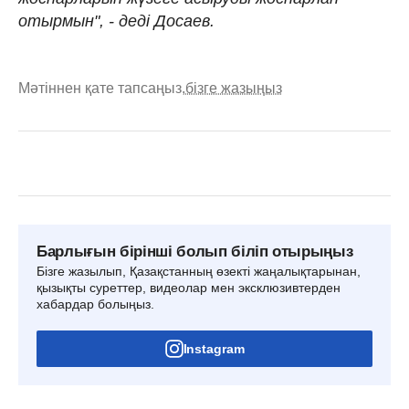
отырмын", - деді Досаев.
Мәтіннен қате тапсаңыз,
бізге жазыңыз
Барлығын бірінші болып біліп отырыңыз
Бізге жазылып, Қазақстанның өзекті жаңалықтарынан,
қызықты суреттер, видеолар мен эксклюзивтерден
хабардар болыңыз.
Instagram