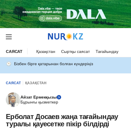
САЯСАТ
Қазақстан
Сыртқы саясат
Тағайындау
Бізбен бірге қатарынан болған күндеріңіз
САЯСАТ
ҚАЗАҚСТАН
Айзат Ермекқызы
Бұрынғы қызметкер
Ерболат Досаев жаңа тағайындау
туралы қауесетке пікір білдірді