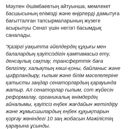
Мәулен Әшімбаевтың айтуынша, мемлекет
басшысының елімізді және өңірлерді дамытуға
бағытталған тапсырмаларының жүзеге
асырылуы Сенат үшін негізгі басымдық
саналады.
"Қазіргі уақытта әйелдердің құқығы мен
балалардың қауіпсіздігін қамтамасыз ету,
денсаулық сақтау, трансферттік баға
белгілеу, халықтың көші-қоны, байланыс және
цифрландыру, ғылым және білім мәселелеріне
қатысты заңдар сенаторлардың қарауында
жатыр. Ал сенаторлар ғылым, сот жүйесін
реформалау, органикалық өнімдердің
айналымы, қауіпсіз еңбек жағдайын жетілдіру
және жұмысшылардың еңбек құқықтарын
қорғау жөніндегі 10 заң жобасын Мәжілістің
қарауына ұсынды.