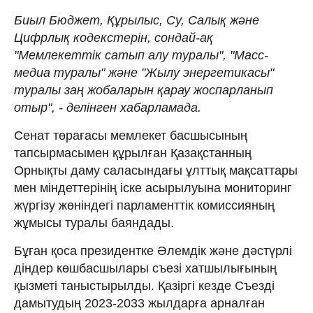
Биыл Бюджет, Құрылыс, Су, Салық және
Цифрлық кодекстерін, сондай-ақ
"Мемлекеттік сатып алу туралы", "Масс-
медиа туралы" және "Жылу энергетикасы"
туралы заң жобаларын қарау жоспарланып
отыр", - делінген хабарламада.
Сенат төрағасы мемлекет басшысының
тапсырмасымен құрылған Қазақстанның
Орнықты даму саласындағы ұлттық мақсаттары
мен міндеттерінің іске асырылуына мониторинг
жүргізу жөніндегі парламенттік комиссияның
жұмысы туралы баяндады.
Бұған қоса президентке Әлемдік және дәстүрлі
діндер көшбасшылары съезі хатшылығының
қызметі таныстырылды. Қазіргі кезде Съезді
дамытудың 2023-2033 жылдарға арналған