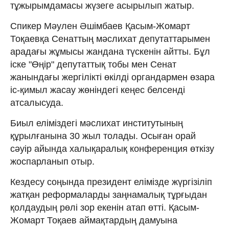
тұжырымдамасы жүзеге асырылып жатыр.
Спикер Мәулен Әшімбаев Қасым-Жомарт
Тоқаевқа Сенаттың мәслихат депутаттарымен
арадағы жұмысы жандана түскенін айтты. Бұл
іске "Өңір" депутаттық тобы мен Сенат
жанындағы жергілікті өкілді органдармен өзара
іс-қимыл жасау жөніндегі кеңес белсенді
атсалысуда.
Биыл еліміздегі мәслихат институтының
құрылғанына 30 жыл толады. Осыған орай
сәуір айында халықаралық конференция өткізу
жоспарланып отыр.
Кездесу соңында президент елімізде жүргізіліп
жатқан реформаларды заңнамалық тұрғыдан
қолдаудың рөлі зор екенін атап өтті. Қасым-
Жомарт Тоқаев аймақтардың дамуына