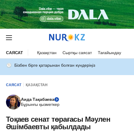
САЯСАТ
Қазақстан
Сыртқы саясат
Тағайындау
Бізбен бірге қатарынан болған күндеріңіз
САЯСАТ
ҚАЗАҚСТАН
Аида Тақабаева
Бұрынғы қызметкер
Тоқаев сенат төрағасы Мәулен
Әшімбаевты қабылдады