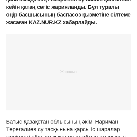
кейін қатаң сөгіс жарияланды. Бұл туралы
өңір басшысының баспасөз қызметіне сілтеме
жасаған KAZ.NUR.KZ хабарлайды.
Батыс Қазақстан облысының әкімі Нариман
Төреғалиев су тасқынына қарсы іс-шаралар
жөніндегі облыстық жедел штабтың отырысын