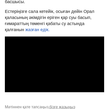
басшысы.
Естеріңізге сала кетейік, осыған дейін Орал
қаласының әкімдігін еріген қар суы басып,
ғимараттың төменгі қабаты су астында
қалғанын
жазған едік.
Мәтіннен қате тапсаңыз,
бізге жазыңыз