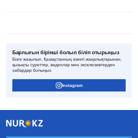
Барлығын бірінші болып біліп отырыңыз
Бізге жазылып, Қазақстанның өзекті жаңалықтарынан,
қызықты суреттер, видеолар мен эксклюзивтерден
хабардар болыңыз.
Instagram