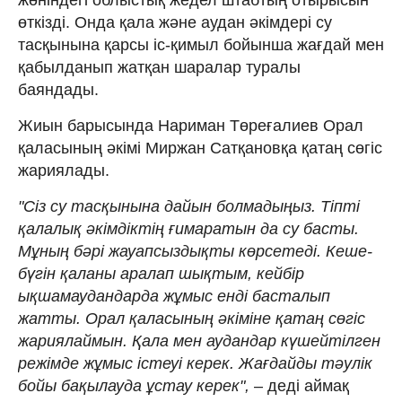
өткізді. Онда қала және аудан әкімдері су
тасқынына қарсы іс-қимыл бойынша жағдай мен
қабылданып жатқан шаралар туралы
баяндады.
Жиын барысында Нариман Төреғалиев Орал
қаласының әкімі Миржан Сатқановқа қатаң сөгіс
жариялады.
"Сіз су тасқынына дайын болмадыңыз. Тіпті
қалалық әкімдіктің ғимаратын да су басты.
Мұның бәрі жауапсыздықты көрсетеді. Кеше-
бүгін қаланы аралап шықтым, кейбір
ықшамаудандарда жұмыс енді басталып
жатты. Орал қаласының әкіміне қатаң сөгіс
жариялаймын. Қала мен аудандар күшейтілген
режімде жұмыс істеуі керек. Жағдайды тәулік
бойы бақылауда ұстау керек",
– деді аймақ