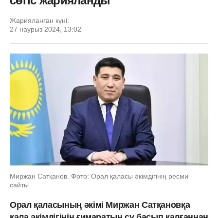
сөгіс жарияланды
Жарияланған күні:
27 наурыз 2024, 13:02
Миржан Сатқанов. Фото: Орал қаласы әкімдігінің ресми
сайты
Орал қаласының әкімі Миржан Сатқановқа
қала әкімдігінің ғимаратын су басып қалғаннан