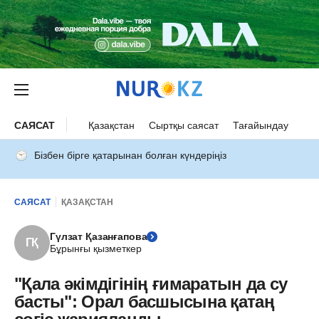
САЯСАТ
Қазақстан
Сыртқы саясат
Тағайындау
Бізбен бірге қатарынан болған күндеріңіз
САЯСАТ
ҚАЗАҚСТАН
Гүлзат Қазанғапова
ГҚ
Бұрынғы қызметкер
"Қала әкімдігінің ғимаратын да су
басты": Орал басшысына қатаң