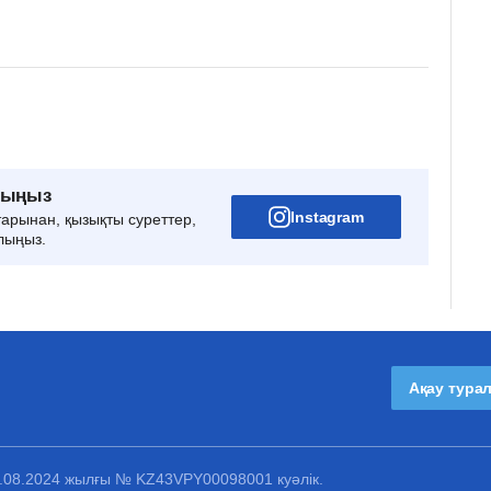
рыңыз
Instagram
тарынан, қызықты суреттер,
лыңыз.
Ақау тура
1.08.2024 жылғы № KZ43VPY00098001 куәлік.