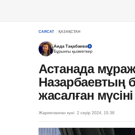
САЯСАТ
ҚАЗАҚСТАН
Аида Тақабаева
Бұрынғы қызметкер
Астанада мұра
Назарбаевтың 
жасалған мүсін
Жарияланған күні:
2 сәуір 2024, 15:38