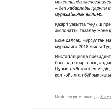
мақсатында экспозициясы 
– деп хабарлады Қарулы 
мұражайының өкілдері.
Қазіргі уақытта тұңғыш пр
экспонатты тазалау және қ
Еске салсақ, Нұрсұлтан Н
мұражайға 2018 жылы Тұңғ
Инсталляцияда президентті
басында отыр, оның алды
Нұрмағамбетовті еліміздің
қол қойылған бұйрық жаты
Мәтіннен қате тапсаңыз,
бізге