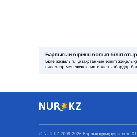
Барлығын бірінші болып біліп оты
Бізге жазылып, Қазақстанның өзекті жаңалық
видеолар мен эксклюзивтерден хабардар бо
® NUR.KZ 2009-2026 Барлық құқық қорғалған 0