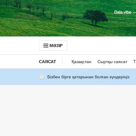
МӘЗІР
САЯСАТ
Қазақстан
Сыртқы саясат
Т
Бізбен бірге қатарынан болған күндеріңіз