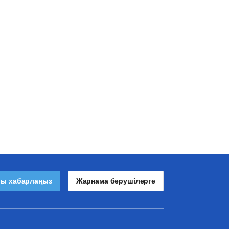
лы хабарлаңыз
Жарнама берушілерге