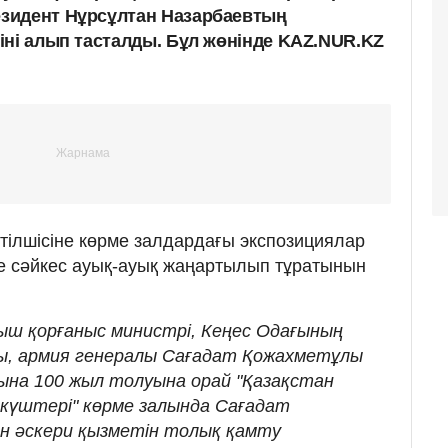
зидент Нұрсұлтан Назарбаевтың
іні алып тасталды. Бұл жөнінде KAZ.NUR.KZ
тілшісіне көрме залдардағы экспозициялар
не сәйкес ауық-ауық жаңартылып тұратынын
ғыш қорғаныс министрі, Кеңес Одағының
ы, армия генералы Сағадат Қожахметұлы
на 100 жыл толуына орай "Қазақстан
күштері" көрме залында Сағадат
н әскери қызметін толық қамту