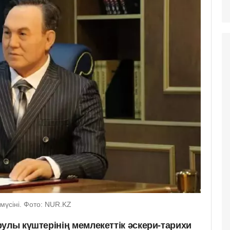
мүсіні. Фото: NUR.KZ
улы күштерінің мемлекеттік әскери-тарихи