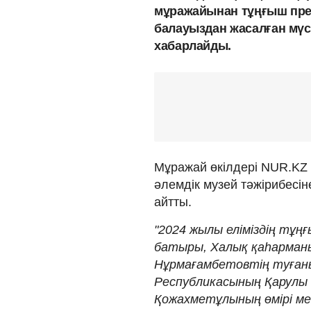
мұражайынан тұңғыш пре
балауыздан жасалған мүс
хабарлайды.
Мұражай өкілдері NUR.KZ 
әлемдік музей тәжірибесі
айтты.
"2024 жылы еліміздің тұң
батыры, Халық қаһарман
Нұрмағамбетовтің туғаны
Республикасының Қарулы 
Қожахметұлының өмірі ме