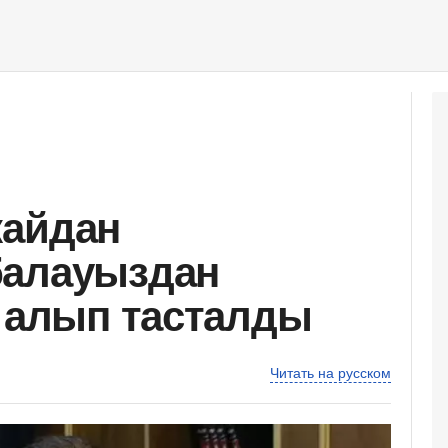
жайдан
балауыздан
і алып тасталды
Читать на русском