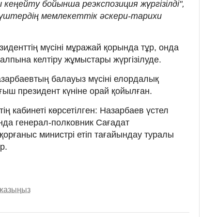
кеңейту бойынша реэкспозиция жүргізілді",
күштердің мемлекеттік әскери-тарихи
езиденттің мүсіні мұражай қорында тұр, онда
алпына келтіру жұмыстары жүргізілуде.
азарбаевтың балауыз мүсіні елордалық
ыш президент күніне орай қойылған.
ң кабинеті көрсетілген: Назарбаев үстел
нда генерал-полковник Сағадат
 қорғаныс министрі етіп тағайындау туралы
р.
 жазыңыз