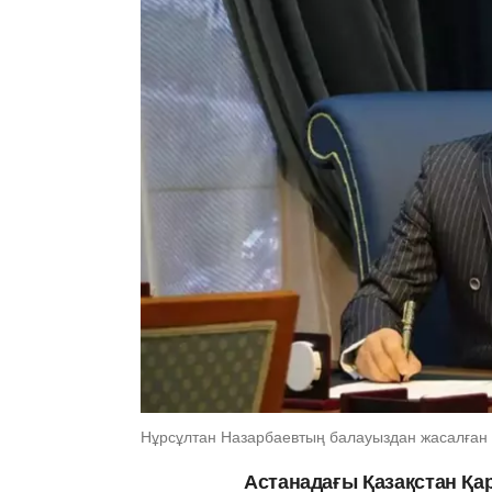
Нұрсұлтан Назарбаевтың балауыздан жасалған 
Астанадағы Қазақстан Қар