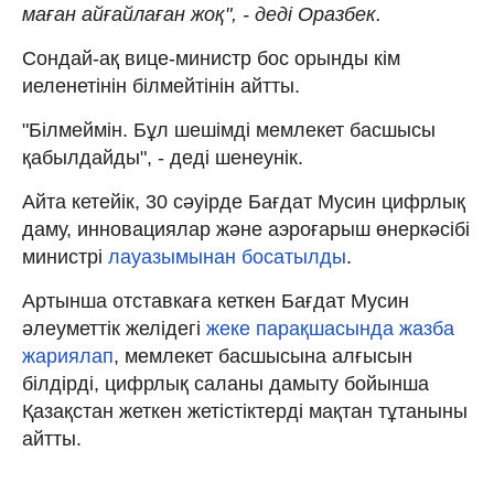
маған айғайлаған жоқ", - деді Оразбек.
Сондай-ақ вице-министр бос орынды кім
иеленетінін білмейтінін айтты.
"Білмеймін. Бұл шешімді мемлекет басшысы
қабылдайды", - деді шенеунік.
Айта кетейік, 30 сәуірде Бағдат Мусин цифрлық
даму, инновациялар және аэроғарыш өнеркәсібі
министрі
лауазымынан босатылды
.
Артынша отставкаға кеткен Бағдат Мусин
әлеуметтік желідегі
жеке парақшасында жазба
жариялап
, мемлекет басшысына алғысын
білдірді, цифрлық саланы дамыту бойынша
Қазақстан жеткен жетістіктерді мақтан тұтаныны
айтты.