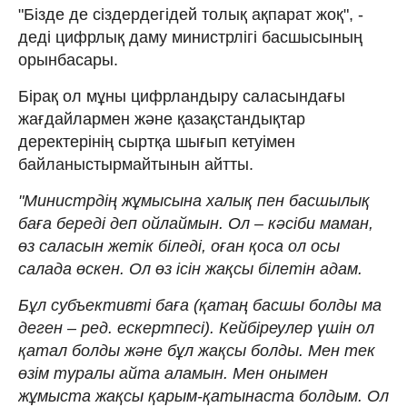
"Бізде де сіздердегідей толық ақпарат жоқ", -
деді цифрлық даму министрлігі басшысының
орынбасары.
Бірақ ол мұны цифрландыру саласындағы
жағдайлармен және қазақстандықтар
деректерінің сыртқа шығып кетуімен
байланыстырмайтынын айтты.
"Министрдің жұмысына халық пен басшылық
баға береді деп ойлаймын. Ол – кәсіби маман,
өз саласын жетік біледі, оған қоса ол осы
салада өскен. Ол өз ісін жақсы білетін адам.
Бұл субъективті баға (қатаң басшы болды ма
деген – ред. ескертпесі). Кейбіреулер үшін ол
қатал болды және бұл жақсы болды. Мен тек
өзім туралы айта аламын. Мен онымен
жұмыста жақсы қарым-қатынаста болдым. Ол