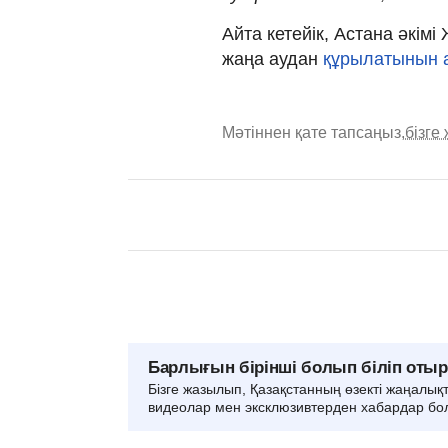
Айта кетейік, Астана әкім
жаңа аудан
құрылатынын а
Мәтіннен қате тапсаңыз,
бізге
Барлығын бірінші болып біліп оты
Бізге жазылып, Қазақстанның өзекті жаңалық
видеолар мен эксклюзивтерден хабардар бо