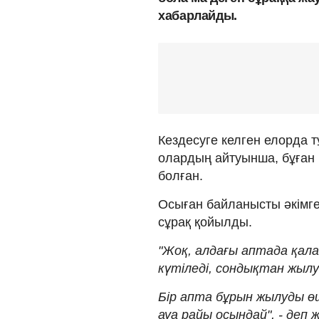
хабарлайды.
Кездесуге келген елорда 
олардың айтуынша, бұған 
болған.
Осыған байланысты әкімге
сұрақ қойылды.
"Жоқ, алдағы аптада қал
күтіледі, сондықтан жылу
Бір апта бұрын жылуды өш
ауа райы осындай", - деп 