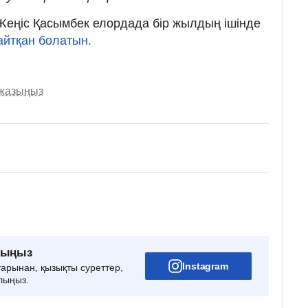
і Жеңіс Қасымбек елордада бір жылдың ішінде
йтқан болатын.
 жазыңыз
рыңыз
Instagram
тарынан, қызықты суреттер,
лыңыз.