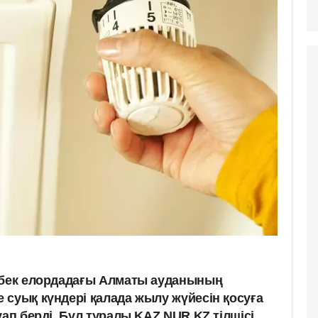
мбек елордадағы Алматы ауданының
 суық күндері қалада жылу жүйесін қосуға
уап берді. Бұл туралы KAZ.NUR.KZ тілшісі