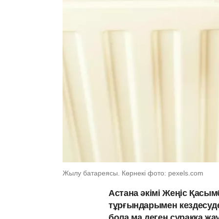
Жылу батареясы. Көрнекі фото: pexels.com
Астана әкімі Жеңіс Қасы
тұрғындарымен кездесуде
бола ма деген сұраққа жа