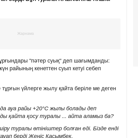
тұрғындары "пәтер суық" деп шағымданды:
күн райының кенеттен суып кетуі себеп
 тұрғын үйлерге жылу қайта беріле ме деген
ада ауа райы +20°C жылы болады деп
ды қайта қосу туралы ... айта аламыз ба?
іру туралы өтініштер болған еді. Бізде енді
жауап берді Жеңіс Қасымбек.