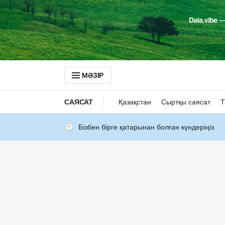
МӘЗІР
САЯСАТ
Қазақстан
Сыртқы саясат
Т
Бізбен бірге қатарынан болған күндеріңіз