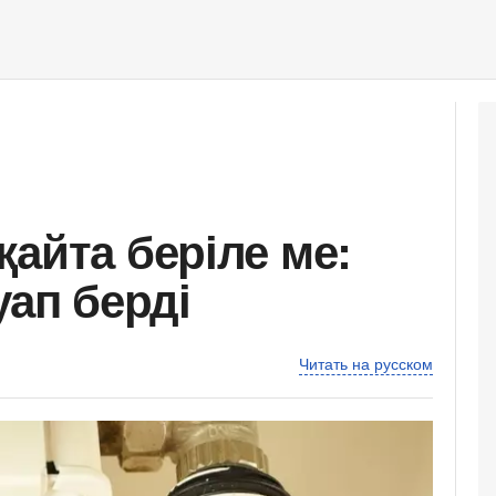
айта беріле ме:
уап берді
Читать на русском