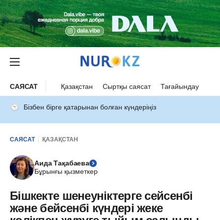
САЯСАТ
Қазақстан
Сыртқы саясат
Тағайындау
Бізбен бірге қатарынан болған күндеріңіз
САЯСАТ
ҚАЗАҚСТАН
Аида Тақабаева
Бұрынғы қызметкер
Бішкекте шенеуніктерге сейсенбі
және бейсенбі күндері жеке