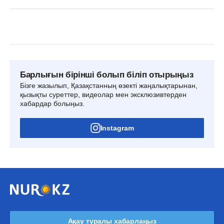
Барлығын бірінші болып біліп отырыңыз
Бізге жазылып, Қазақстанның өзекті жаңалықтарынан,
қызықты суреттер, видеолар мен эксклюзивтерден
хабардар болыңыз.
Instagram
Ақау туралы хабарлаңыз