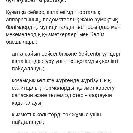
бұл ақпаратты растады.
Құжатқа сәйкес, қала әкімдігі орталық
аппаратының, ведомстволық және аумақтық
бөлімдердің, муниципалды кәсіпорындар мен
мекемелердің қызметкерлері мен бөлім
басшылары:
апта сайын сейсенбі және бейсенбі күндері
қала ішінде жүру үшін тек қоғамдық көлікті
пайдалануы;
қоғамдық көлікте жүргенде жүргізушінің
санитарлық нормаларды, қызмет көрсету
сапасын және төлем әдістерін сақтауын
қадағалауы;
қызметтік көліктерді тек жұмыс үшін
пайдалануы;