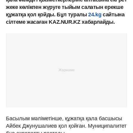
жеке көлікпен жүруге тыйым салатын ерекше
құжатқа қол қойды. Бұл туралы
24.kg
сайтына
сілтеме жасаған KAZ.NUR.KZ хабарлайды.
Басылым мәліметінше, құжатқа қала басшысы
Айбек Джунушалиев қол қойған. Муниципалитет