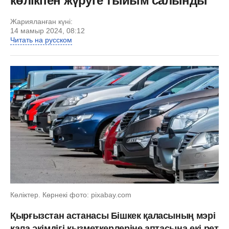
көлікпен жүруге тыйым салынды
Жарияланған күні:
14 мамыр 2024, 08:12
Читать на русском
Көліктер. Көрнекі фото: pixabay.com
Қырғызстан астанасы Бішкек қаласының мэрі
қала әкімдігі қызметкерлеріне аптасына екі рет