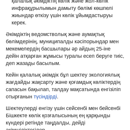
қалалық әкімдіктің көлік және жол-көлік
инфрақұрылымын дамыту бөлімі көшпелі
жиындар өткізу үшін көлік ұйымдастыруы
керек.
Әкімдіктің ведомстволық және аумақтық
бөлімдерінің, муниципалды кәсіпорындар мен
мекемелердің басшылары әр айдың 25-іне
дейін атқарған жұмысы туралы есеп беруге тиіс,
деп жазады басылым.
Кейін қалалық әкімдік бұл шектеу экологиялық
жағдайды жақсарту және қоғамдық көліктердің
сапасын бақылап, талдау мақсатында енгізіліп
отырғанын
түсіндірді
.
Шектеулерді енгізу үшін сейсенбі мен бейсенбі
Бішкекте көлік қозғалысының ең қарқынды
күндері ретінде таңдалды, дейді
әкімшіліктегілер.