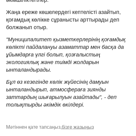
Жаңа ереже көшелердегі кептелісті азайтып,
қоғамдық көлікке сұранысты арттырады деп
болжанып отыр.
"Муниципалитет қызметкерлерінің қоғамдық
көлікті пайдалануы азаматтар мен басқа да
ұйымдарға үлгі болып, қозғалыстың
экологиялық және тиімді жолдарын
ынталандырады.
Бұл өз кезегінде көлік жүйесінің дамуын
ынталандырып, атмосфераға зиянды
заттардың шығарылуын азайтады", - деп
толықтырды әкімдік өкілдері.
Мәтіннен қате тапсаңыз,
бізге жазыңыз