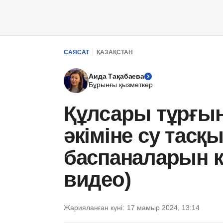
САЯСАТ
ҚАЗАҚСТАН
Аида Тақабаева
Бұрынғы қызметкер
Құлсары тұрғы
әкіміне су тасқ
баспаналарын к
видео)
Жарияланған күні:
17 мамыр 2024, 13:14