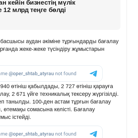
н кейін бизнестің мүлік
12 млрд теңге бөлді
р басшысы аудан әкіміне тұрғындарды бағалау
ғанда жеке-жеке түсіндіру жұмыстарын
 940 өтініш қабылдады, 2 727 өтініш қарауға
ау, 2 671 үйге техникалық тексеру жүргізілді.
еп танылды. 100-ден астам тұрғын бағалау
өтемақы сомасына келісті. Бағалау
мыс істейді.