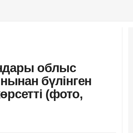
ндары облыс
ынынан бүлінген
өрсетті (фото,