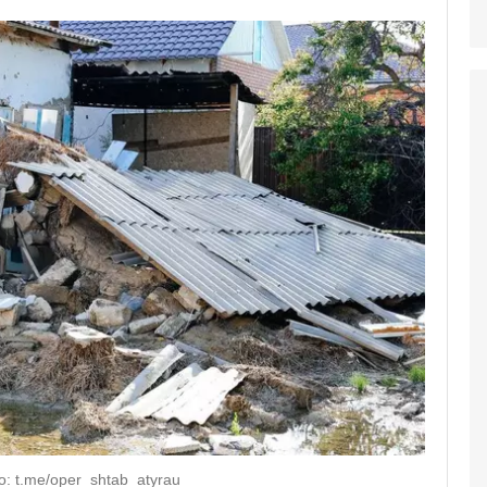
о: t.me/oper_shtab_atyrau