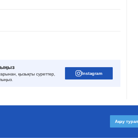
рыңыз
Instagram
тарынан, қызықты суреттер,
лыңыз.
Ақау тура