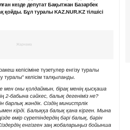
лған кезде депутат Бақытжан Базарбек
ақ қойды. Бұл туралы KAZ.NUR.KZ тілшісі
кеш келісіміне түзетулер енгізу туралы
 туралы" келісім талқыланды.
е мен оны қолдаймын, бірақ менің қысқаша
ің 2-бабына сәйкес, балық дегеніміз не?
н барлық жәндік. Сіздің министрлік
ымен кірді. Балыққа балық қана кірген. Мына
зде өмір сүретіндердің бәрі балық, бәрін
Сіздердің енгізген заң жобаларыңыз бойынша