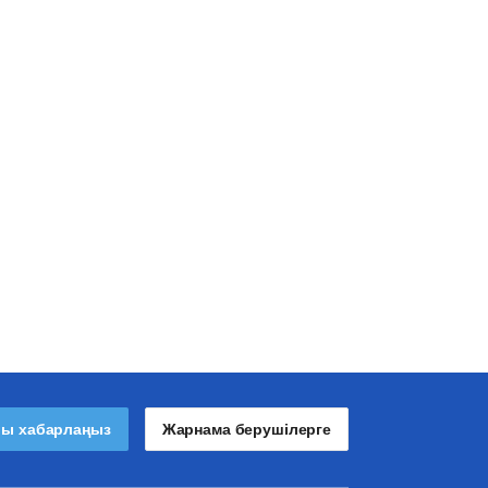
лы хабарлаңыз
Жарнама берушілерге