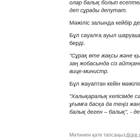
олар балық болып есептел
деп сұрады депутат.
Мәжіліс залында кейбір деп
Бұл сауалға ауыл шаруаш
берді.
"Сұрақ өте жақсы және қы
заң жобасында сіз айтқанд
вице-министр.
Бұл жауаптан кейін мәжілі
"Халықаралық келісімде сәл
ұғымға басқа да теңіз жан
балық деген – балық", - де
Мәтіннен қате тапсаңыз,
бізге