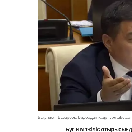
Бақытжан Базарбек. Видеодан кадр: youtube.co
Бүгін Мәжіліс отырысын