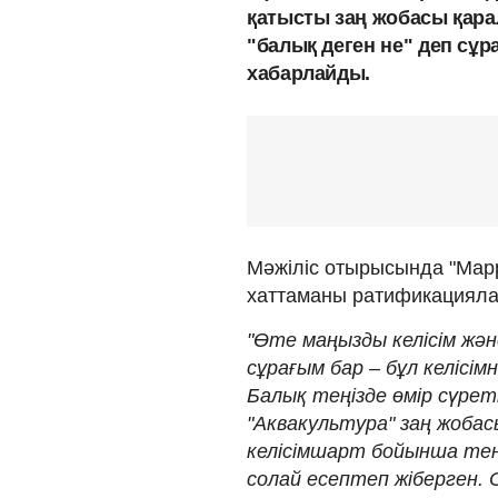
қатысты заң жобасы қара
"балық деген не" деп сұр
хабарлайды.
Мәжіліс отырысында "Марра
хаттаманы ратификациялау
"Өте маңызды келісім жән
сұрағым бар – бұл келісімн
Балық теңізде өмір сүреті
"Аквакультура" заң жобас
келісімшарт бойынша теңі
солай есептеп жіберген. 