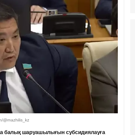
m/@mazhilis_kz
да балық шаруашылығын субсидиялауға