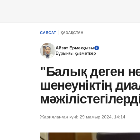
САЯСАТ
ҚАЗАҚСТАН
Айзат Ермекқызы
Бұрынғы қызметкер
"Балық деген не
шенеуніктің ди
мәжілістегілерді
Жарияланған күні:
29 мамыр 2024, 14:14