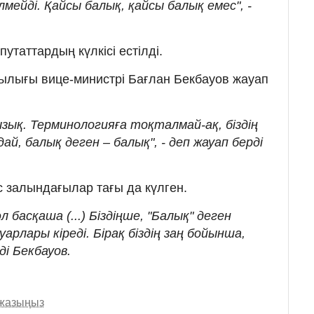
мейді. Қайсы балық, қайсы балық емес", -
утаттардың күлкісі естілді.
ылығы вице-министрі Бағлан Бекбауов жауап
зық. Терминологияға тоқталмай-ақ, біздің
ай, балық деген – балық", - деп жауап берді
с залындағылар тағы да күлген.
 басқаша (...) Біздіңше, "Балық" деген
уарлары кіреді. Бірақ біздің заң бойынша,
ді Бекбауов.
 жазыңыз