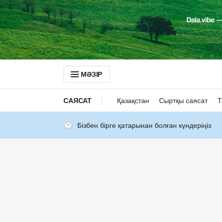
МӘЗІР
САЯСАТ
Қазақстан
Сыртқы саясат
Т
Бізбен бірге қатарынан болған күндеріңіз