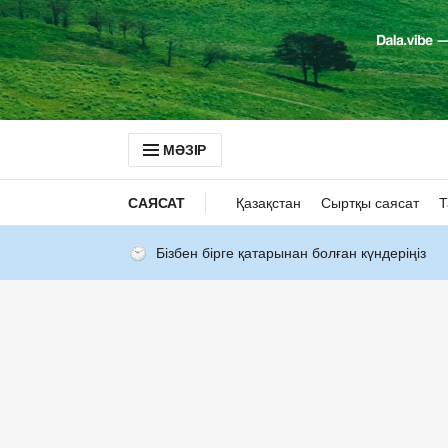
МӘЗІР
САЯСАТ
Қазақстан
Сыртқы саясат
Т
Бізбен бірге қатарынан болған күндеріңіз