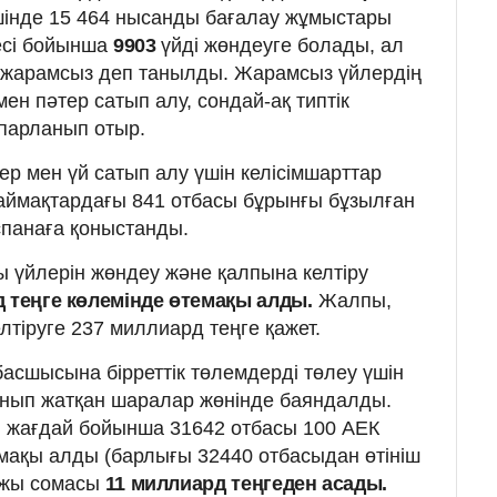
шінде 15 464 нысанды бағалау жұмыстары
есі бойынша
9903
үйді жөндеуге болады, ал
е жарамсыз деп танылды. Жарамсыз үйлердің
ен пәтер сатып алу, сондай-ақ типтік
парланып отыр.
ер мен үй сатып алу үшін келісімшарттар
аймақтардағы 841 отбасы бұрынғы бұзылған
спанаға қоныстанды.
сы үйлерін жөндеу және қалпына келтіру
д теңге көлемінде өтемақы алды.
Жалпы,
лтіруге 237 миллиард теңге қажет.
асшысына бірреттік төлемдерді төлеу үшін
анып жатқан шаралар жөнінде баяндалды.
 жағдай бойынша 31642 отбасы 100 АЕК
емақы алды (барлығы 32440 отбасыдан өтініш
ржы сомасы
11 миллиард теңгеден асады.