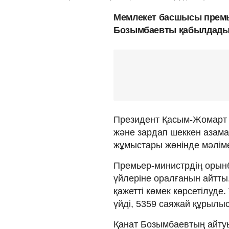
Мемлекет басшысы премь
Бозымбаевты қабылдады
Президент Қасым-Жомарт Т
және зардап шеккен азама
жұмыстары жөнінде мәліме
Премьер-министрдің орынб
үйлеріне оралғанын айтты
қажетті көмек көрсетілуде
үйді, 5359 саяжай құрылыс
Қанат Бозымбаевтың айту