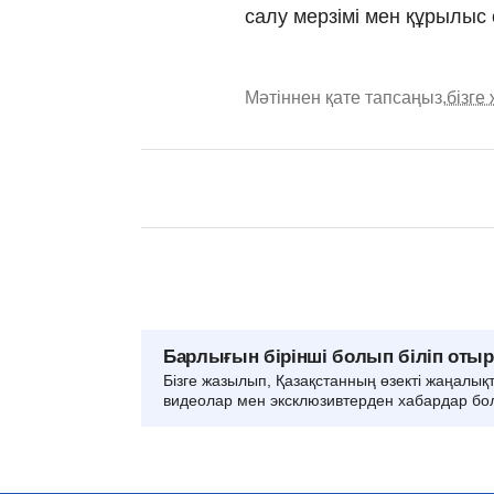
салу мерзімі мен құрылыс
Мәтіннен қате тапсаңыз,
бізге
Барлығын бірінші болып біліп оты
Бізге жазылып, Қазақстанның өзекті жаңалық
видеолар мен эксклюзивтерден хабардар бо