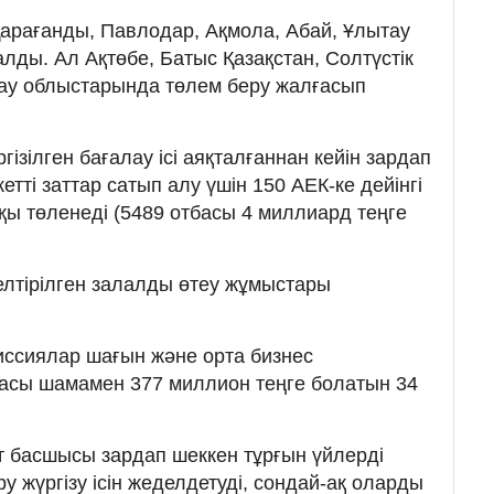
арағанды, Павлодар, Ақмола, Абай, Ұлытау
лды. Ал Ақтөбе, Батыс Қазақстан, Солтүстік
рау облыстарында төлем беру жалғасып
гізілген бағалау ісі аяқталғаннан кейін зардап
етті заттар сатып алу үшін 150 АЕК-ке дейінгі
ы төленеді (5489 отбасы 4 миллиард теңге
елтірілген залалды өтеу жұмыстары
омиссиялар шағын және орта бизнес
масы шамамен 377 миллион теңге болатын 34
 басшысы зардап шеккен тұрғын үйлерді
ру жүргізу ісін жеделдетуді, сондай-ақ оларды