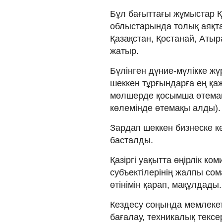
Бұл бағыттағы жұмыстар Қ
облыстарында толық аяқта
Қазақстан, Қостанай, Аты
жатыр.
Бүлінген дүние-мүлікке жүр
шеккен тұрғындарға ең қаж
мөлшерде қосымша өтемақ
көлемінде өтемақы алды).
Зардап шеккен бизнеске к
басталды.
Қазіргі уақытта өңірлік к
субъектілерінің жалпы со
өтінімін қарап, мақұлдады.
Кездесу соңында мемлекет
бағалау, техникалық тексе