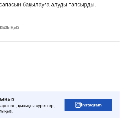
 сапасын бақылауға алуды тапсырды.
 жазыңыз
рыңыз
Instagram
тарынан, қызықты суреттер,
лыңыз.