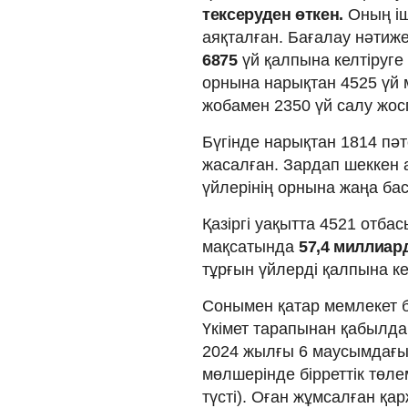
тексеруден өткен.
Оның і
аяқталған. Бағалау нәтиж
6875
үй қалпына келтіруг
орнына нарықтан 4525 үй м
жобамен 2350 үй салу жос
Бүгінде нарықтан 1814 пәт
жасалған. Зардап шеккен 
үйлерінің орнына жаңа ба
Қазіргі уақытта 4521 отба
мақсатында
57,4 миллиар
тұрғын үйлерді қалпына ке
Сонымен қатар мемлекет б
Үкімет тарапынан қабылд
2024 жылғы 6 маусымдағы
мөлшерінде бірреттік төл
түсті). Оған жұмсалған қа