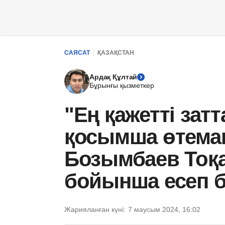
САЯСАТ
ҚАЗАҚСТАН
Ардақ Құлтай
Бұрынғы қызметкер
"Ең қажетті зат
қосымша өтемақ
Бозымбаев Тоқа
бойынша есеп б
Жарияланған күні:
7 маусым 2024, 16:02