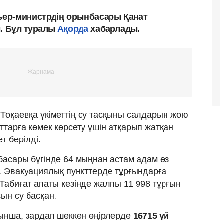
ер-министрдің орынбасары Қанат
. Бұл туралы
Ақорда
хабарлады.
оқаевқа үкіметтің су тасқыны салдарын жою
ттарға көмек көрсету үшін атқарып жатқан
т берілді.
асары бүгінде 64 мыңнан астам адам өз
. Эвакуациялық пункттерде тұрғындарға
. Табиғат апаты кезінде жалпы 11 998 тұрғын
ын су басқан.
ынша, зардап шеккен өңірлерде
16715 үй