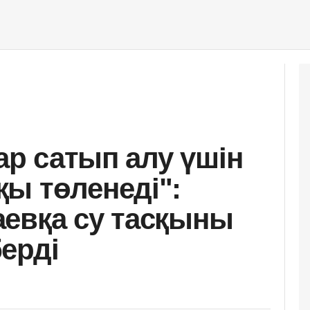
тар сатып алу үшін
ы төленеді":
евқа су тасқыны
ерді