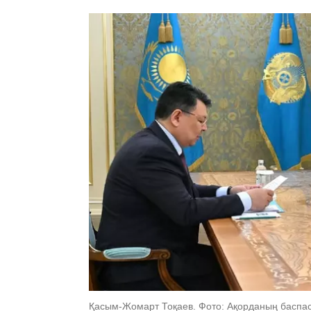
Қасым-Жомарт Тоқаев. Фото: Ақорданың баспас