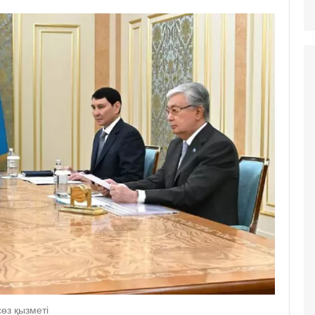
өз қызметі