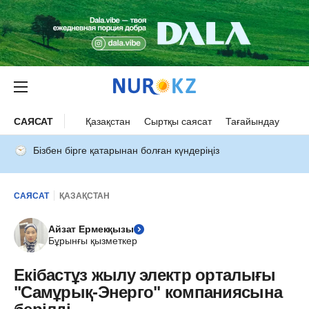
САЯСАТ
Қазақстан
Сыртқы саясат
Тағайындау
Бізбен бірге қатарынан болған күндеріңіз
САЯСАТ
ҚАЗАҚСТАН
Айзат Ермекқызы
Бұрынғы қызметкер
Екібастұз жылу электр орталығы
"Самұрық-Энерго" компаниясына