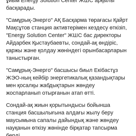
ұйым Energy Solution Center ЖШС арқылы
басқарады.
"Самұрық-Энерго" АҚ Басқарма төрағасы Қайрт
Мақсұтов станция активтерімен кездесу өткізіп,
"Energy Solution Center" ЖШС бас директоры
Айдарбек Қыстаубаевты, сондай-ақ өндіріс,
қаржы және қолдау жөніндегі орынбасарларын
таныстырған.
"Самұрық-Энерго" басшысы биыл Екібастұз
ЖЭО-ның кейбір энергетикалық қазандықтары
мен қосалқы жабдықтарын жөндеу
жоспарланып отырғанын атап өтті.
Сондай-ақ жиын қорытындысы бойынша
станция басшылығына алдағы жылу беру
маусымына сапалы дайындық және жөндеу
науқанын өткізу жөнінде бірқатар тапсырма
берді.