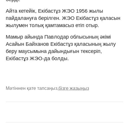
Айта кетейік, Екібастұз ЖЭО 1956 жылы
пайдалануға берілген. ЖЭО Екібастұз қаласын
жылумен толық қамтамасыз етіп отыр.
Мамыр айында Павлодар облысының әкімі
Асайын Байханов Екібастұз қаласының жылу
беру маусымына дайындығын тексеріп,
Екібастұз ЖЭО-да болды.
Мәтіннен қате тапсаңыз,
бізге жазыңыз