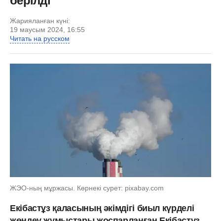
берілді
Жарияланған күні:
19 маусым 2024, 16:55
Читать на русском
ЖЭО-ның мұржасы. Көрнекі сурет: pixabay.com
Екібастұз қаласының әкімдігі биыл күрделі
жөндеу жұмыстары жоспарланған Екібастұз