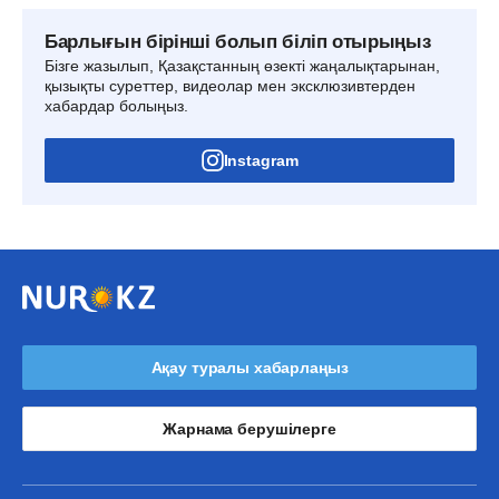
Барлығын бірінші болып біліп отырыңыз
Бізге жазылып, Қазақстанның өзекті жаңалықтарынан,
қызықты суреттер, видеолар мен эксклюзивтерден
хабардар болыңыз.
Instagram
Ақау туралы хабарлаңыз
Жарнама берушілерге