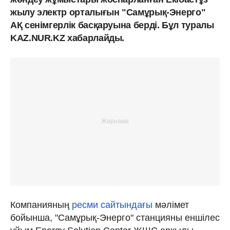
жылу электр орталығын "Самұрық-Энерго"
АҚ сенімгерлік басқаруына берді. Бұл туралы
KAZ.NUR.KZ хабарлайды.
Компанияның
ресми сайтындағы
мәлімет
бойынша, "Самұрық-Энерго" станцияны еншілес