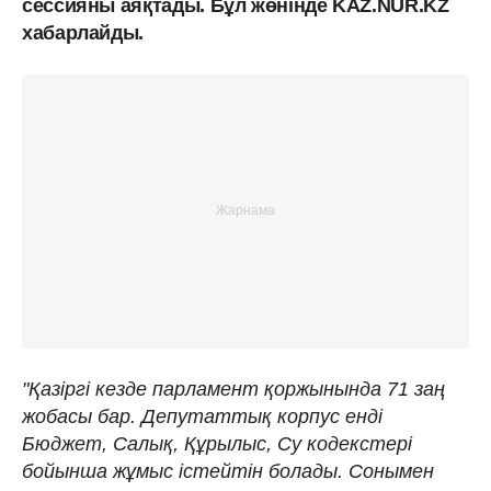
сессияны аяқтады. Бұл жөнінде KAZ.NUR.KZ
хабарлайды.
"Қазіргі кезде парламент қоржынында 71 заң
жобасы бар. Депутаттық корпус енді
Бюджет, Салық, Құрылыс, Су кодекстері
бойынша жұмыс істейтін болады. Сонымен