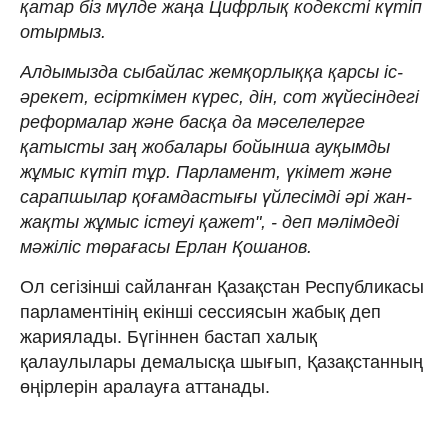
қатар біз мүлде жаңа Цифрлық кодексті күтіп
отырмыз.
Алдымызда сыбайлас жемқорлыққа қарсы іс-
әрекет, есірткімен күрес, дін, сот жүйесіндегі
реформалар және басқа да мәселелерге
қатысты заң жобалары бойынша ауқымды
жұмыс күтіп тұр. Парламент, үкімет және
сарапшылар қоғамдастығы үйлесімді әрі жан-
жақты жұмыс істеуі қажет", - деп мәлімдеді
мәжіліс төрағасы Ерлан Қошанов.
Ол сегізінші сайланған Қазақстан Республикасы
парламентінің екінші сессиясын жабық деп
жариялады. Бүгіннен бастап халық
қалаулылары демалысқа шығып, Қазақстанның
өңірлерін аралауға аттанады.