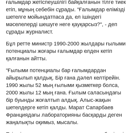
ғалымдар жетіспеушілігі байқалғанын тілге тиек
етіп, мұның себебін сұрады. "Ғалымдар елімізді
шетелге мойындатпаса да, ел ішіндегі
мәселелерді шешуге неге қауқарсыз?", - деп
сұрады журналист.
Бұл ретте министр 1990-2000 жылдары ғылыми
потенциалы жоғары ғалымдар елден кетіп
қалғанын айтты.
"Ғылыми потенциалы бар ғалымдардан
айырылып қалдық. Бір ғана дәлел келтірейін.
1990 жылы 52 мың ғылыми қызметкер болса,
2000 жылы 12 мың ғана. Ғылым саласындағы
бір буынды жоғалтып алдық. Алыс-жақын
шетелдерге кетіп қалды. Марат Сапарбаев
Франциядағы лабораторияны басқарды деген
жаңалықты оқимыз, мысалы.