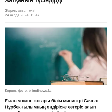
жатқанын түсіндірді
Жарияланған күні:
24 шілде 2024, 19:47
Көрнекі фото: bilimdinews.kz
Ғылым және жоғары білім министрі Саясат
Нұрбек ғылымның өндіріске өзгеріс алып