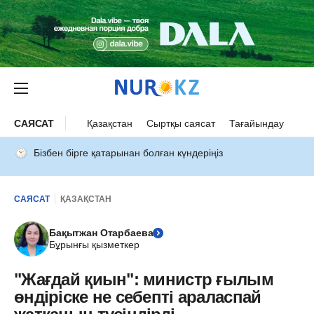
САЯСАТ
Қазақстан
Сыртқы саясат
Тағайындау
Бізбен бірге қатарынан болған күндеріңіз
САЯСАТ
ҚАЗАҚСТАН
Бақытжан Отарбаева
Бұрынғы қызметкер
"Жағдай қиын": министр ғылым
өндіріске не себепті араласпай