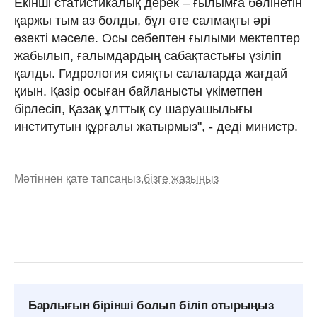
Екінші статистикалық дерек – ғылымға бөлінетін
қаржы тым аз болды, бұл өте салмақты әрі
өзекті мәселе. Осы себептен ғылыми мектептер
жабылып, ғалымдардың сабақтастығы үзіліп
қалды. Гидрология сияқты салаларда жағдай
қиын. Қазір осыған байланысты үкіметпен
бірлесіп, Қазақ ұлттық су шаруашылығы
институтын құрғалы жатырмыз", - деді министр.
Мәтіннен қате тапсаңыз,
бізге жазыңыз
Барлығын бірінші болып біліп отырыңыз