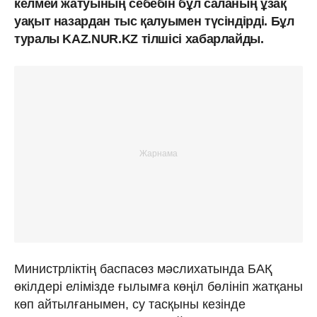
келмей жатуының себебін бұл саланың ұзақ
уақыт назардан тыс қалуымен түсіндірді. Бұл
туралы KAZ.NUR.KZ тілшісі хабарлайды.
Министрліктің баспасөз мәслихатында БАҚ
өкілдері елімізде ғылымға көңіл бөлініп жатқаны
көп айтылғанымен, су тасқыны кезінде