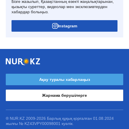
Бізге жазылып, Қазақстанның өзекті жаңалықтарынан,
қызықты суреттер, видеолар мен эксклюзивтерден
хабардар болыңыз.
Instagram
Ақау туралы хабарлаңыз
Жарнама берушілерге
® NUR.KZ 2009-2026 Барлық құқық қорғалған 01.08.2024
жылғы № KZ43VPY00098001 куәлік.