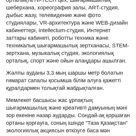
шеберхана, хореография залы, ART-студия,
дыбыс жазу, телевидение және фото
студиялары, VR-архитектура және WEB-дизайн
кабинеттері, Intellectum-студия, Интернет
заттары кабинеті, роботты техника және
техникалық шығармашылық зертханасы, STEM-
зертхана, музыкалық студия, экологиялық
орталық, спорт және ойын алаңдары ашылған.
Жалпы ауданы 3,3 мың шаршы метр болатын
ғимарат сапалы қосымша білім алуға қажетті
құралдармен толықтай жабдықталған.
Мемлекет басшысы жас ұрпақтың
шығармашылық және креативті дамуының мәні
зор екеніне назар аударды. Сондай-ақ қоршаған
ортаны қорғауға, соның ішінде "Таза Қазақстан"
экологиялық акциясын өткізуге баса мән