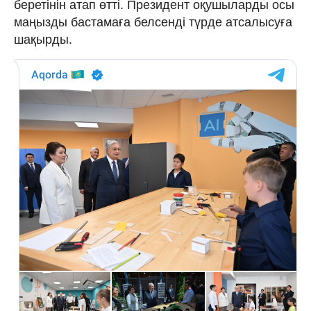
беретінін атап өтті. Президент оқушыларды осы
маңызды бастамаға белсенді түрде атсалысуға
шақырды.