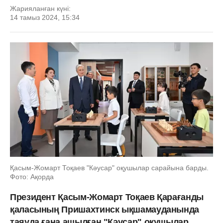
Жарияланған күні:
14 тамыз 2024, 15:34
Қасым-Жомарт Тоқаев "Кәусар" оқушылар сарайына барды.
Фото: Ақорда
Президент Қасым-Жомарт Тоқаев Қарағанды
қаласының Пришахтинск ықшамауданында
таяуда ғана ашылған "Кәусар" оқушылар