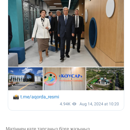
Мәтіннен қате тапсаңыз,
бізге жазыңыз