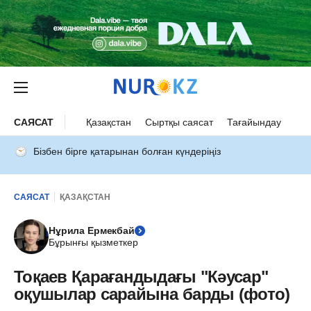
САЯСАТ
Қазақстан
Сыртқы саясат
Тағайындау
Бізбен бірге қатарынан болған күндеріңіз
САЯСАТ
ҚАЗАҚСТАН
Нұрила Ермекбай
Бұрынғы қызметкер
Тоқаев Қарағандыдағы "Кәусар"
оқушылар сарайына барды (фото)