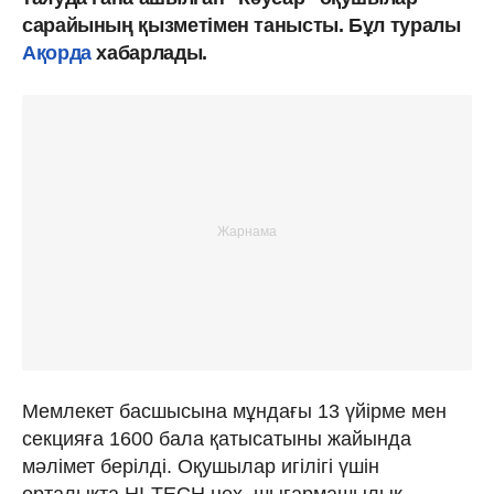
сарайының қызметімен танысты. Бұл туралы
Ақорда
хабарлады.
Мемлекет басшысына мұндағы 13 үйірме мен
секцияға 1600 бала қатысатыны жайында
мәлімет берілді. Оқушылар игілігі үшін
орталықта HI-TECH цех, шығармашылық