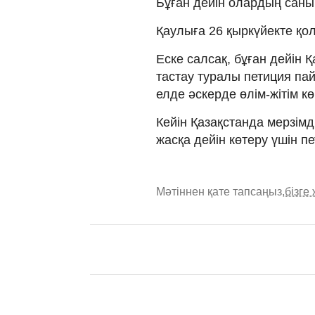
Бұған дейін олардың саны
Қаулыға 26 қыркүйекте қо
Еске салсақ, бұған дейін 
тастау туралы петиция пай
елде әскерде өлім-жітім кө
Кейін Қазақстанда мерзімд
жасқа дейін көтеру үшін 
Мәтіннен қате тапсаңыз,
бізге