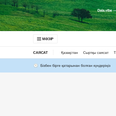
МӘЗІР
САЯСАТ
Қазақстан
Сыртқы саясат
Т
Бізбен бірге қатарынан болған күндеріңіз