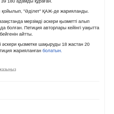
 39 180 адамды құраған.
л қойылып, "Әділет" ҚАЖ-де жарияланды.
Қазақстанда мерзімді әскери қызметті алып
да болған. Петиция авторлары кейінгі уақытта
бейгенін айтты.
і әскери қызметке шақыруды 18 жастан 20
петиция жарияланған
болатын.
 жазыңыз