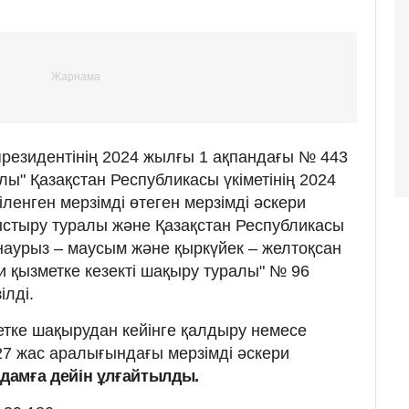
президентінің 2024 жылғы 1 ақпандағы № 443
ы" Қазақстан Республикасы үкіметінің 2024
ленген мерзімді өтеген мерзімді әскери
ыстыру туралы және Қазақстан Республикасы
аурыз – маусым және қыркүйек – желтоқсан
и қызметке кезекті шақыру туралы" № 96
ілді.
метке шақырудан кейінге қалдыру немесе
 27 жас аралығындағы мерзімді әскери
адамға дейін ұлғайтылды.