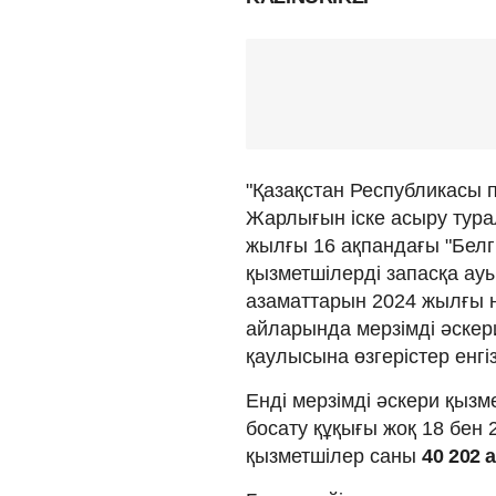
"Қазақстан Республикасы 
Жарлығын іске асыру турал
жылғы 16 ақпандағы "Белгі
қызметшілерді запасқа ау
азаматтарын 2024 жылғы н
айларында мерзімді әскер
қаулысына өзгерістер енгіз
Енді мерзімді әскери қыз
босату құқығы жоқ 18 бен
қызметшілер саны
40 202 