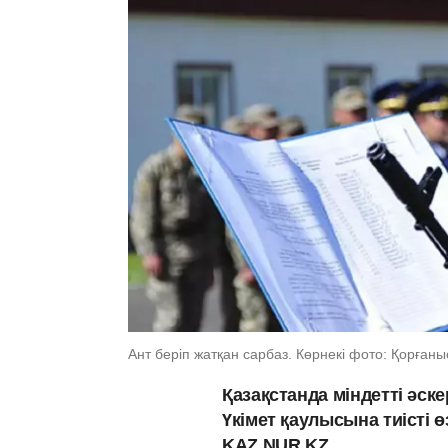
Ант беріп жатқан сарбаз. Көрнекі фото: Қорғаны
Қазақстанда міндетті әс
Үкімет қаулысына тиісті ө
KAZ.NUR.KZ.