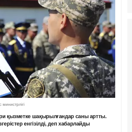
с министрлігі
кери қызметке шақырылғандар саны артты.
згерістер енгізілді, деп хабарлайды