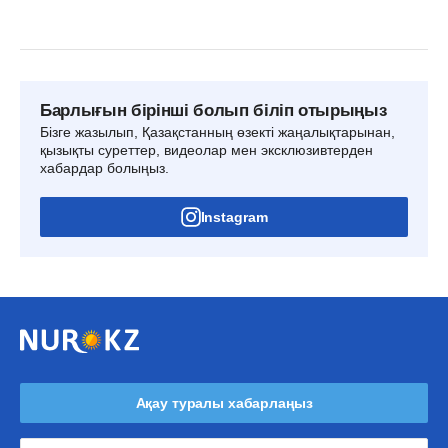
Барлығын бірінші болып біліп отырыңыз
Бізге жазылып, Қазақстанның өзекті жаңалықтарынан,
қызықты суреттер, видеолар мен эксклюзивтерден
хабардар болыңыз.
Instagram
Ақау туралы хабарлаңыз