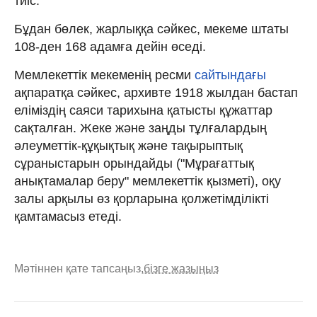
тиіс.
Бұдан бөлек, жарлыққа сәйкес, мекеме штаты
108-ден 168 адамға дейін өседі.
Мемлекеттік мекеменің ресми
сайтындағы
ақпаратқа сәйкес, архивте 1918 жылдан бастап
еліміздің саяси тарихына қатысты құжаттар
сақталған. Жеке және заңды тұлғалардың
әлеуметтік-құқықтық және тақырыптық
сұраныстарын орындайды ("Мұрағаттық
анықтамалар беру" мемлекеттік қызметі), оқу
залы арқылы өз қорларына қолжетімділікті
қамтамасыз етеді.
Мәтіннен қате тапсаңыз,
бізге жазыңыз