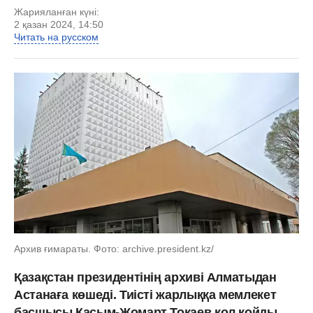
Жарияланған күні:
2 қазан 2024, 14:50
Читать на русском
Архив ғимараты. Фото: archive.president.kz/
Қазақстан президентінің архиві Алматыдан
Астанаға көшеді. Тиісті жарлыққа мемлекет
басшысы Қасым-Жомарт Тоқаев қол қойды,