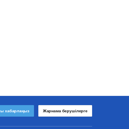
лы хабарлаңыз
Жарнама берушілерге