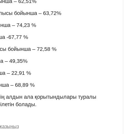
ынша – 62,51%
облысы бойынша – 63,72%
ынша – 74,23 %
а -67,77 %
ысы бойынша – 72,58 %
а – 49,35%
ша – 22,91 %
нша – 68,89 %
інің алдын ала қорытындылары туралы
рілетін болады.
 жазыңыз