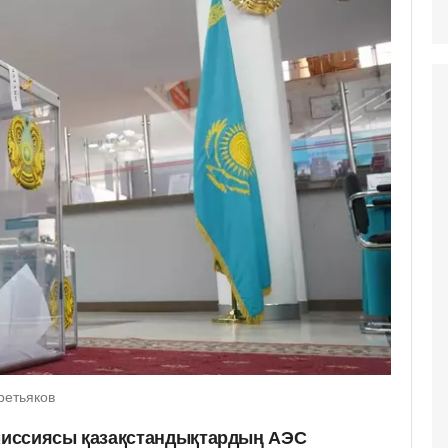
ретьяков
иссиясы қазақстандықтардың АЭС