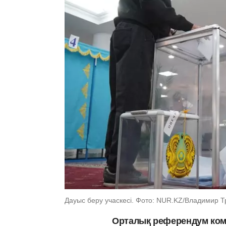
Дауыс беру учаскесі. Фото: NUR.KZ/Владимир Т
Орталық референдум ком