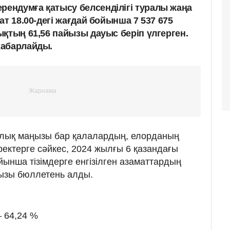
ендумға қатысу белсенділігі туралы жаңа
ат 18.00-дегі жағдай бойынша 7 537 675
қтың 61,56 пайызы дауыс беріп үлгерген.
хабарлайды.
лық маңызы бар қалалардың, елорданың
ектерге сәйкес, 2024 жылғы 6 қазандағы
ойынша тізімдерге енгізілген азаматтардың
ызы бюллетень алды.
 64,24 %