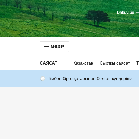
МӘЗІР
САЯСАТ
Қазақстан
Сыртқы саясат
Т
Бізбен бірге қатарынан болған күндеріңіз