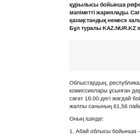
құрылысы бойынша рефер
мәліметті жариялады. Сағ
қазақстандық немесе халы
Бұл туралы KAZ.NUR.KZ 
Облыстардың, республика
комиссиялары ұсынған дер
сағат 18.00-дегі жағдай б
жалпы санының 61,56 пай
Оның ішінде:
1. Абай облысы бойынша –