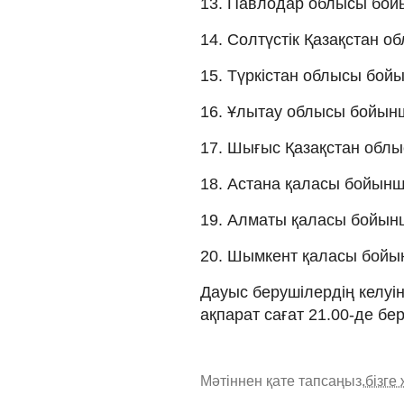
13. Павлодар облысы бой
14. Солтүстік Қазақстан 
15. Түркістан облысы бой
16. Ұлытау облысы бойынш
17. Шығыс Қазақстан обл
18. Астана қаласы бойынш
19. Алматы қаласы бойын
20. Шымкент қаласы бойы
Дауыс берушілердің келу
ақпарат сағат 21.00-де бе
Мәтіннен қате тапсаңыз,
бізге