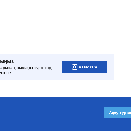
рыңыз
Instagram
тарынан, қызықты суреттер,
лыңыз.
Ақау тура