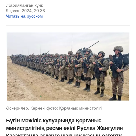
Жарияланған күні:
9 қазан 2024, 20:36
Читать на русском
Әскерилер. Көрнекі фото: Қорғаныс министрлігі
Бүгін Мәжіліс кулуарында Қорғаныс
министрлігінің ресми өкілі Руслан Жангулин
Қазақстанда әскерге шақыру жасын өзгерту