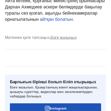
Айта кетейік, Қорғаныс министрінің орынбасары
Дархан Ахмедиев әскери бөлімдерде бақылау
туралы сөз қозғап, ақылды бейнекамералар
орнатылатынын
айтқан болатын.
Мәтіннен қате тапсаңыз,
бізге жазыңыз
Барлығын бірінші болып біліп отырыңыз
Бізге жазылып, Қазақстанның өзекті жаңалықтарынан,
қызықты суреттер, видеолар мен эксклюзивтерден
хабардар болыңыз.
Instagram