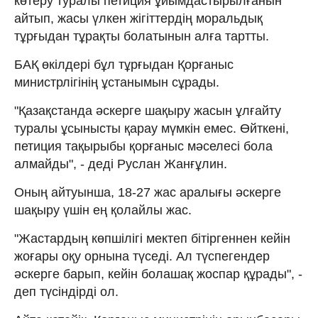
көтеру туралы петиция ұйымдастырылғанын
айтып, жасы үлкен жігіттердің моральдық
тұрғыдан тұрақты болатынын алға тартты.
БАҚ өкілдері бұл тұрғыдан Қорғаныс
министрлігінің ұстанымын сұрады.
"Қазақстанда әскерге шақыру жасын ұлғайту
туралы ұсынысты қарау мүмкін емес. Өйткені,
петиция тақырыбы қорғаныс мәселесі бола
алмайды", - деді Руслан Жанғұлин.
Оның айтуынша, 18-27 жас аралығы әскерге
шақыру үшін ең қолайлы жас.
"Жастардың көпшілігі мектеп бітіргеннен кейін
жоғары оқу орнына түседі. Ал түспегендер
әскерге барып, кейін болашақ жоспар құрады", -
деп түсіндірді ол.