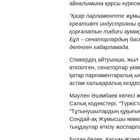
айналымына қарсы күреск
"Қазір парламентте жұмы
креативті индустрияны 
қорғалатын табиғи аумақ
Бұл – сенаторлардың бас
делінген хабарламада.
Спикердің айтуынша, жыл 
өткізілген, сенаторлар үк
қатар парламентаралық ы
астам халықаралық кезде
Мәулен Әшімбаев келесі 
Салық кодекстері, "Түркі
"Тұтынушылардың құқығын
Сондай-ақ Жұмысшы мама
тыңдаулар өткізу жоспарл
Бұдан бөлек, Қасым-Жома