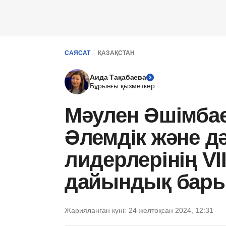
САЯСАТ
ҚАЗАҚСТАН
Аида Тақабаева
Бұрынғы қызметкер
Мәулен Әшімбае
Әлемдік және дә
лидерлерінің VII
дайындық бар
Жарияланған күні:
24 желтоқсан 2024, 12:31