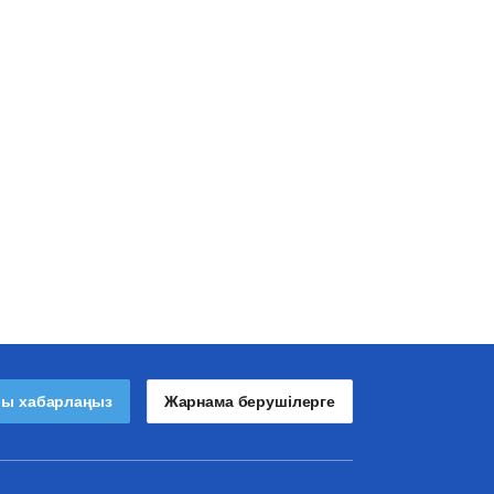
лы хабарлаңыз
Жарнама берушілерге