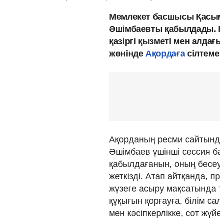
Мемлекет басшысы Қасым
Әшімбаевты қабылдады. 
қазіргі қызметі мен алда
жөнінде
Ақордаға
сілтем
Ақорданың ресми сайтынд
Әшімбаев үшінші сессия б
қабылдағанын, оның бесе
жеткізді. Атап айтқанда,
жүзеге асыру мақсатында 
құқығын қорғауға, білім с
мен кәсіпкерлікке, сот жүй