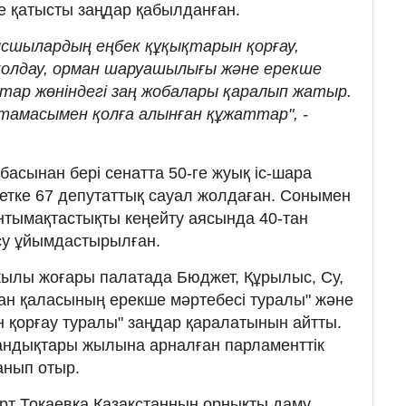
е қатысты заңдар қабылданған.
сшылардың еңбек құқықтарын қорғау,
қолдау, орман шаруашылығы және ерекше
тар жөніндегі заң жобалары қаралып жатыр.
тамасымен қолға алынған құжаттар", -
басынан бері сенатта 50-ге жуық іс-шара
іметке 67 депутаттық сауал жолдаған. Сонымен
нтымақтастықты кеңейту аясында 40-тан
су ұйымдастырылған.
жылы жоғары палатада Бюджет, Құрылыс, Су,
стан қаласының ерекше мәртебесі туралы" және
 қорғау туралы" заңдар қаралатынын айтты.
ндықтары жылына арналған парламенттік
анып отыр.
рт Тоқаевқа Қазақстанның орнықты даму