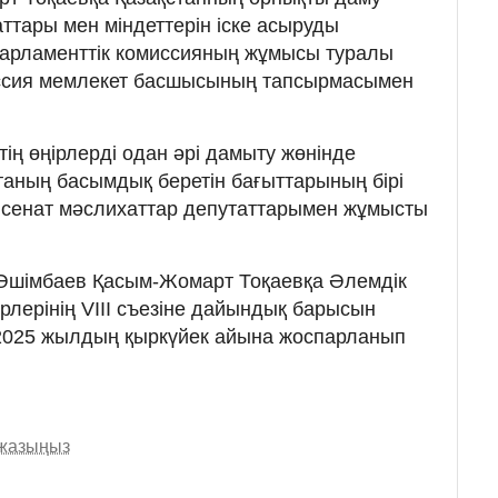
ттары мен міндеттерін іске асыруды
Парламенттік комиссияның жұмысы туралы
миссия мемлекет басшысының тапсырмасымен
ің өңірлерді одан әрі дамыту жөнінде
атаның басымдық беретін бағыттарының бірі
те сенат мәслихаттар депутаттарымен жұмысты
Әшімбаев Қасым-Жомарт Тоқаевқа Әлемдік
рлерінің VIII съезіне дайындық барысын
2025 жылдың қыркүйек айына жоспарланып
 жазыңыз