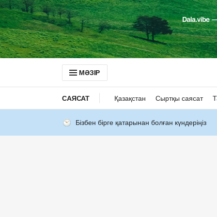
МӘЗІР
САЯСАТ
Қазақстан
Сыртқы саясат
Т
Бізбен бірге қатарынан болған күндеріңіз