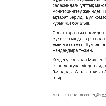
саласындағы ұлттық мақса
мониторингтеу жөніндегі 
ақпарат берілді. Бұл ко
құрылған болатын.
Сенат төрағасы президентт
жүктеген міндеттерін пал
екенін атап өтті. Бұл рет
жандандыра түскен.
Кездесу соңында Мәулен 
және дәстүрлі діндер лиде
баяндады. Аталған жиын 
отыр.
Мәтіннен қате тапсаңыз,
бізге