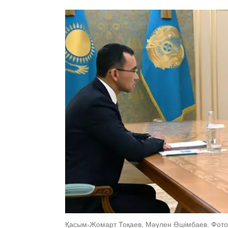
Қасым-Жомарт Тоқаев, Мәулен Әшімбаев. Фото: