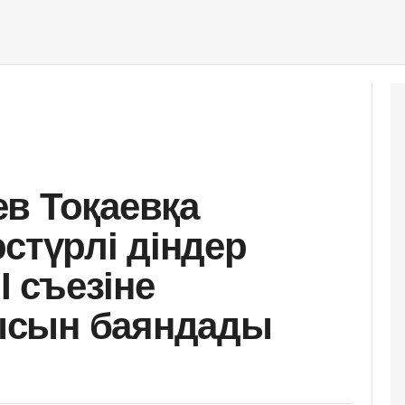
в Тоқаевқа
стүрлі діндер
I съезіне
ысын баяндады