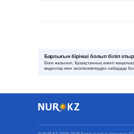
Барлығын бірінші болып біліп оты
Бізге жазылып, Қазақстанның өзекті жаңалық
видеолар мен эксклюзивтерден хабардар бо
® NUR.KZ 2009-2026 Барлық құқық қорғалған 0