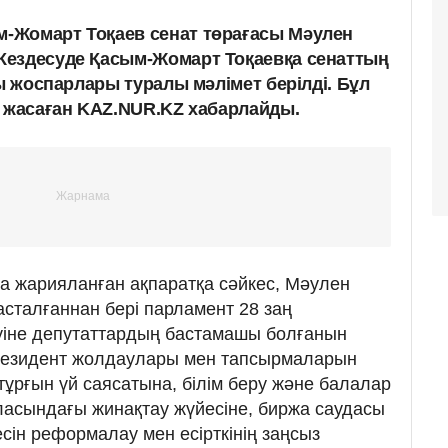
-Жомарт Тоқаев сенат төрағасы Мәулен
Кездесуде Қасым-Жомарт Тоқаевқа сенаттың
ғы жоспарлары туралы мәлімет берілді. Бұл
е жасаған KAZ.NUR.KZ хабарлайды.
а жарияланған ақпаратқа сәйкес, Мәулен
асталғаннан бері парламент 28 заң
уіне депутаттардың бастамашы болғанын
 президент жолдаулары мен тапсырмаларын
тұрғын үй саясатына, білім беру және балалар
аласындағы жинақтау жүйесіне, биржа саудасы
есін реформалау мен есірткінің заңсыз