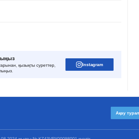
рыңыз
Instagram
тарынан, қызықты суреттер,
лыңыз.
Ақау тура
1.08.2024 жылғы № KZ43VPY00098001 куәлік.