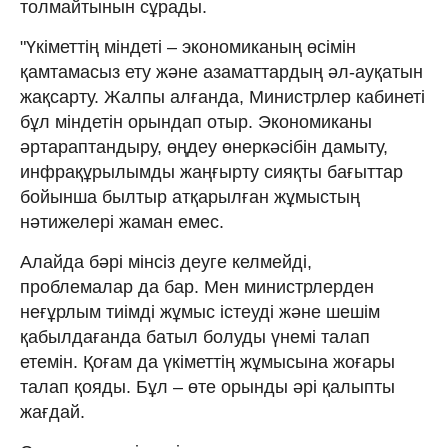
толмайтынын сұрады.
"Үкіметтің міндеті – экономиканың өсімін
қамтамасыз ету және азаматтардың әл-ауқатын
жақсарту. Жалпы алғанда, Министрлер кабинеті
бұл міндетін орындап отыр. Экономиканы
әртараптандыру, өңдеу өнеркәсібін дамыту,
инфрақұрылымды жаңғырту сияқты бағыттар
бойынша былтыр атқарылған жұмыстың
нәтижелері жаман емес.
Алайда бәрі мінсіз деуге келмейді,
проблемалар да бар. Мен министрлерден
неғұрлым тиімді жұмыс істеуді және шешім
қабылдағанда батыл болуды үнемі талап
етемін. Қоғам да үкіметтің жұмысына жоғары
талап қояды. Бұл – өте орынды әрі қалыпты
жағдай.