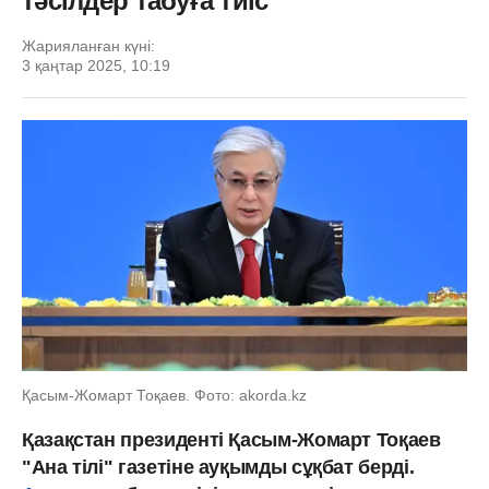
тәсілдер табуға тиіс
Жарияланған күні:
3 қаңтар 2025, 10:19
Қасым-Жомарт Тоқаев. Фото: akorda.kz
Қазақстан президенті Қасым-Жомарт Тоқаев
"Ана тiлi" газетіне ауқымды сұқбат берді.