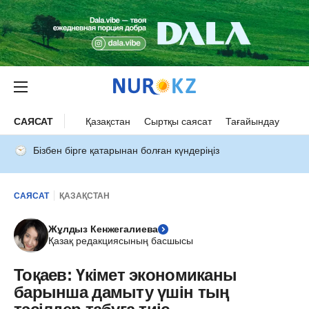
САЯСАТ
Қазақстан
Сыртқы саясат
Тағайындау
Бізбен бірге қатарынан болған күндеріңіз
САЯСАТ
ҚАЗАҚСТАН
Жұлдыз Кенжегалиева
Қазақ редакциясының басшысы
Тоқаев: Үкімет экономиканы
барынша дамыту үшін тың