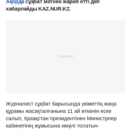
Ақорда
сұқбат мәтінін жария етті деп
хабарлайды KAZ.NUR.KZ.
Журналист сұқбат барысында үкіметтің жаңа
құрамы жасақталғанына 11 ай өткенін еске
салып, Қазақстан президентінен Министрлер
кабинетінің жұмысына көңілі толатын-