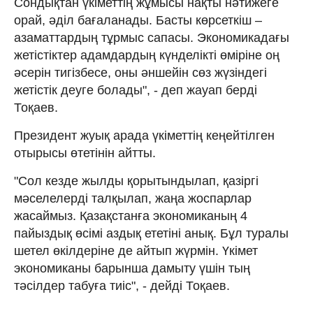
Сондықтан үкіметтің жұмысы нақты нәтижеге
орай, әділ бағаланады. Басты көрсеткіш –
азаматтардың тұрмыс сапасы. Экономикадағы
жетістіктер адамдардың күнделікті өміріне оң
әсерін тигізбесе, оны әншейін сөз жүзіндегі
жетістік деуге болады", - деп жауап берді
Тоқаев.
Президент жуық арада үкіметтің кеңейтілген
отырысы өтетінін айтты.
"Сол кезде жылды қорытындылап, қазіргі
мәселелерді талқылап, жаңа жоспарлар
жасаймыз. Қазақстанға экономиканың 4
пайыздық өсімі аздық ететіні анық. Бұл туралы
шетел өкілдеріне де айтып жүрмін. Үкімет
экономиканы барынша дамыту үшін тың
тәсілдер табуға тиіс", - дейді Тоқаев.