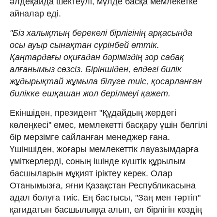
әлдеқайда шектеулі, мүлде басқа мемлекетке
айналар еді.
"Біз халықтың берекелі бірлігінің арқасында
осы ауыр сынақтан сүрінбей өттік.
Қаңтардағы оқиғадан бәріміздің зор сабақ
алғанымыз сөзсіз. Біріншіден, елдегі билік
жұдырықтай жұмыла білуге тиіс, қосарланған
билікке ешқашан жол берілмеуі қажет.
Екіншіден, президент "Құдайдың жердегі
көлеңкесі" емес, мемлекетті басқару үшін белгілі
бір мерзімге сайланған менеджер ғана.
Үшіншіден, жоғары мемлекеттік лауазымдарға
үміткерлерді, соның ішінде күштік құрылым
басшыларын мұқият іріктеу керек. Олар
Отанымызға, яғни Қазақстан Республикасына
адал болуға тиіс. Ең бастысы, "Заң мен тәртіп"
қағидатын басшылыққа алып, ел бірлігін көздің