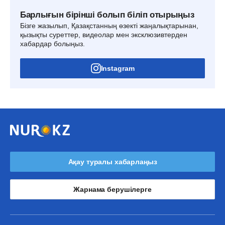
Барлығын бірінші болып біліп отырыңыз
Бізге жазылып, Қазақстанның өзекті жаңалықтарынан,
қызықты суреттер, видеолар мен эксклюзивтерден
хабардар болыңыз.
Instagram
Ақау туралы хабарлаңыз
Жарнама берушілерге