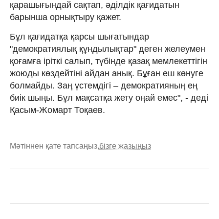
қарашығындай сақтап, әділдік қағидатын
барынша орнықтыру қажет.
Бұл қағидатқа қарсы шығатындар
"демократиялық құндылықтар" деген желеумен
қоғамға іріткі салып, түбінде қазақ мемлекеттігін
жоюды көздейтіні айдан анық. Бұған еш көнуге
болмайды. Заң үстемдігі – демократияның ең
биік шыңы. Бұл мақсатқа жету оңай емес", - деді
Қасым-Жомарт Тоқаев.
Мәтіннен қате тапсаңыз,
бізге жазыңыз