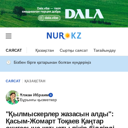
САЯСАТ
Қазақстан
Сыртқы саясат
Тағайындау
Бізбен бірге қатарынан болған күндеріңіз
САЯСАТ
ҚАЗАҚСТАН
Ұлжан Ибраим
Бұрынғы қызметкер
"Қылмыскерлер жазасын алды":
Қасым-Жомарт Тоқаев Қаңтар