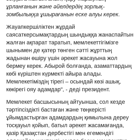
ұрланғанын және әйелдердің зорлық-
зомбылыққа ұшырағанын еске алуы керек.
Жауапкершіліктен жұрдай
саясаткерсымақтардың шындыққа жанаспайтын
жалған ақпарат таратып, мемлекеттігімізге
шынымен де қатер төнген сәтті жұрттың
жадынан өшіру үшін әрекет жасауына жол
бермеу керек. Абырой болғанда, азаматтардың
көбі күріштен күрмекті айыра алады.
Мемлекетіміздің тірегі – осындай көзі ашық,
көкірегі ояу адамдар", - деді президент.
Мемлекет басшысының айтуынша, сол кезде
тәртіпсіздікті бастаған және төңкерісті
ұйымдастырған адамдардың қимылына дереу
тосқауыл қойып, батыл әрекет жасамағанда,
қазір Қазақстан дербестігі мен егемендігі