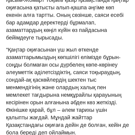
оқиғасына қатысты алып-қашпа әңгіме көп
екенін алға тартты. Оның сөзінше, саяси есебі
бар адамдар деректерді бұрмалап,
азаматтардың көңіл күйін өз пайдасына
бейімдеуге тырысады.
"Қаңтар оқиғасынан үш жыл өткенде
азаматтарымыздың көпшілігі елімізде бұрын-
соңды болмаған осы дүрбелең көпе-көрінеу
әлеуметтік әділетсіздіктің, саяси тоқыраудың,
сондай-ақ қаскөйлердің шектен тыс
менмендігінің және олардың халық пен
мемлекет тағдырына немқұрайлы қарауының
кесірінен орын алғанына әбден көз жеткізді.
Өкінішке қарай, бұл – әлем тарихы үшін
қалыпты жағдай. Мұндай жайттар
Қазақстандағы оқиғаға дейін де болған, кейін де
бола береді деп ойлаймын.