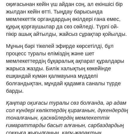
оқиғасынан кейін үш айдан соң, ал екіншісі бір
жылдан кейін өтті. Тыңдау барысында
мемлекеттік органдардың өкілдері ғана емес,
құқық қорғаушылар да сөз сөйледі. Түрлі ой-
пікір ашық айтылды, жайсыз сұрақтар қойылды.
Мұның бәрі тікелей эфирде көрсетілді, бұл
процесс туралы еліміздің және шет
мемлекеттердің бұқаралық ақпарат құралдары
жарыса жазды. Билік халықтың көкейінде
ешқандай күмән қалмауына мүдделі
болғандықтан, мұндай қадамға саналы түрде
барды.
Қаңтар оқиғасы туралы сөз бол­ғанда, әр адам
сол күндері көліктердің қирағанын, дүкендердің
тоналғанын, қаскөйлердің мемлекеттік
ғимараттарды басып алғанын, сарбаздардың
соққыға жығылғанын, қару-жарақтың