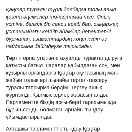
Қаңтар туралы түрлі долбарға толы алып
қашпа әңгімелер толастамай тұр. Оның
үстіне, белгілі бір саяси есебі бар, сыңаржақ
ұстанымдағы кейбір адамдар деректерді
бұрмалап, азаматтардың көңіл күйін өз
пайдасына бейімдеуге тырысады.
Тәртіп орнатуға және ахуалды тұрақтандыруға
қатысты батыл шаралар қабылдаған соң, мен
құзырлы органдарға Қаңтар оқиғасының мән-
жайын толық әрі шынайы тергеп-тексеру
туралы тапсырма бердім. Тергеу ашық
жүргізілді. Қылмыскерлер жазасын алды.
Парламентте біздің арғы-бергі тарихымызда
бұрын-соңды болмаған арнайы тыңдау
ұйымдастырылды.
Алғашқы парламенттік тыңдау Қаңтар