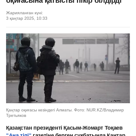
оқиғасына қатысты пікір білдірді
Жарияланған күні:
3 қаңтар 2025, 10:33
Қаңтар оқиғасы кезіндегі Алматы. Фото: NUR.KZ/Владимир
Третьяков
Қазақстан президенті Қасым-Жомарт Тоқаев
"Ана тілі"
газетіне берген сұқбатында Қаңтар