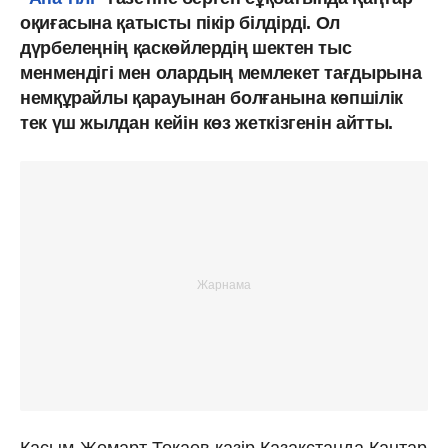
оқиғасына қатысты пікір білдірді. Ол
дүрбелеңнің қаскөйлердің шектен тыс
менмендігі мен олардың мемлекет тағдырына
немқұрайлы қарауынан болғанына көпшілік
тек үш жылдан кейін көз жеткізгенін айтты.
Қасым-Жомарт Тоқаев қазір Қазақстанда Қаңтар