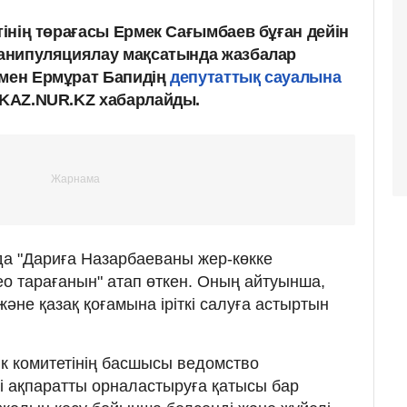
етінің төрағасы Ермек Сағымбаев бұған дейін
 манипуляциялау мақсатында жазбалар
смен Ермұрат Бапидің
депутаттық сауалына
е KAZ.NUR.KZ хабарлайды.
а "Дариға Назарбаеваны жер-көкке
о тарағанын" атап өткен. Оның айтуынша,
және қазақ қоғамына іріткі салуға астыртын
дік комитетінің басшысы ведомство
ті ақпаратты орналастыруға қатысы бар