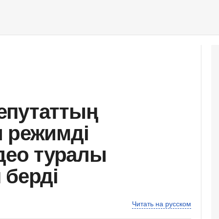
епутаттың
 режимді
идео туралы
 берді
Читать на русском