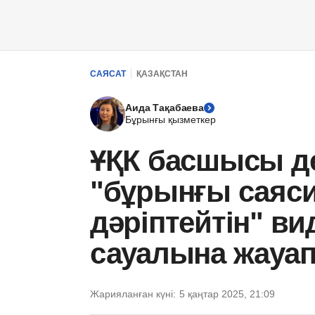
САЯСАТ
ҚАЗАҚСТАН
Аида Тақабаева
Бұрынғы қызметкер
ҰҚК басшысы д
"бұрынғы саяси
дәріптейтін" в
сауалына жауап
Жарияланған күні:
5 қаңтар 2025, 21:09