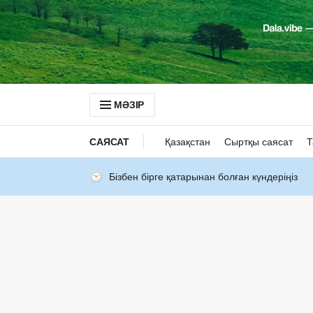
МӘЗІР
САЯСАТ
Қазақстан
Сыртқы саясат
Т
Бізбен бірге қатарынан болған күндеріңіз