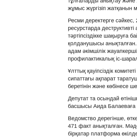
тұлғаларды анықтау және 
жұмыс жүргізіп жатқанын м
Ресми деректерге сәйкес,
ресурстарда деструктивті 
тәртіпсіздікке шақыруға б
қолданушысы анықталған. 
адам әкімшілік жауапкерш
профилактикалық іс-шара
Ұлттық қауіпсіздік комите
сипаттағы ақпарат таратуш
беретінін және көбінесе ше
Депутат та осындай өтініш
басшысы Аида Балаеваға д
Ведомство дерегінше, өтк
471 факт анықталған. Мәде
бірқатар платформа өкілде