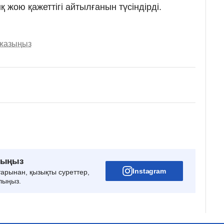
қ жою қажеттігі айтылғанын түсіндірді.
 жазыңыз
рыңыз
Instagram
тарынан, қызықты суреттер,
лыңыз.