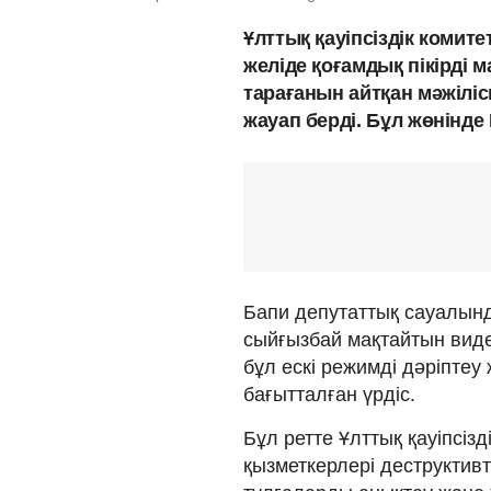
Ұлттық қауіпсіздік комит
желіде қоғамдық пікірді
тарағанын айтқан мәжілі
жауап берді. Бұл жөнінд
Бапи депутаттық сауалынд
сыйғызбай мақтайтын виде
бұл ескі режимді дәріптеу 
бағытталған үрдіс.
Бұл ретте Ұлттық қауіпсіз
қызметкерлері деструктив