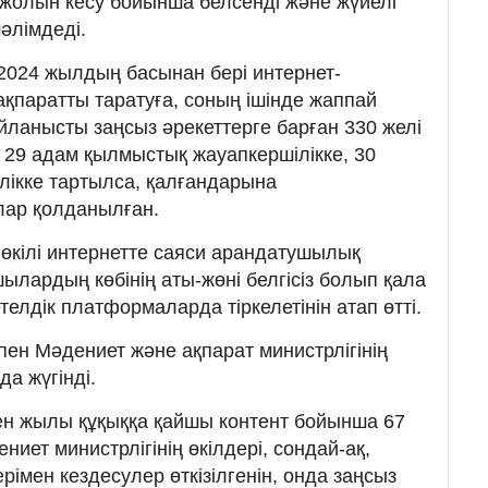
жолын кесу бойынша белсенді және жүйелі
әлімдеді.
 2024 жылдың басынан бері интернет-
ақпаратты таратуға, соның ішінде жаппай
айланысты заңсыз әрекеттерге барған 330 желі
29 адам қылмыстық жауапкершілікке, 30
ілікке тартылса, қалғандарына
лар қолданылған.
ті өкілі интернетте саяси арандатушылық
ылардың көбінің аты-жөні белгісіз болып қала
телдік платформаларда тіркелетінін атап өтті.
пен Мәдениет және ақпарат министрлігінің
а жүгінді.
ен жылы құқыққа қайшы контент бойынша 67
ниет министрлігінің өкілдері, сондай-ақ,
рімен кездесулер өткізілгенін, онда заңсыз