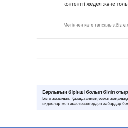
контентті жедел және толы
Мәтіннен қате тапсаңыз,
бізге
Барлығын бірінші болып біліп оты
Бізге жазылып, Қазақстанның өзекті жаңалық
видеолар мен эксклюзивтерден хабардар бо