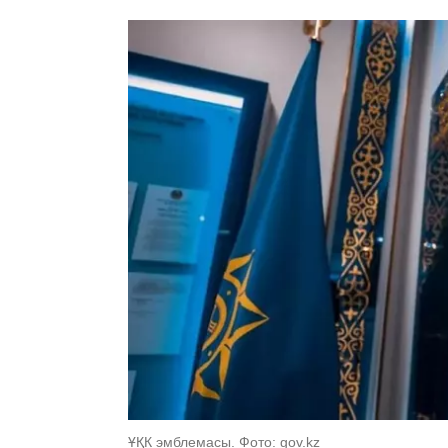
ҰҚК эмблемасы. Фото: gov.kz