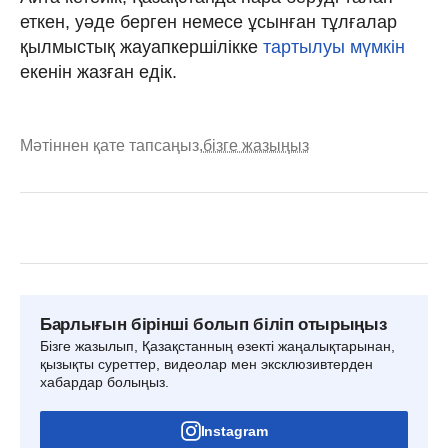
еткен, уәде берген немесе ұсынған тұлғалар
қылмыстық жауапкершілікке
тартылуы мүмкін
екенін жазған едік.
Мәтіннен қате тапсаңыз,
бізге жазыңыз
Барлығын бірінші болып біліп отырыңыз
Бізге жазылып, Қазақстанның өзекті жаңалықтарынан,
қызықты суреттер, видеолар мен эксклюзивтерден
хабардар болыңыз.
Instagram