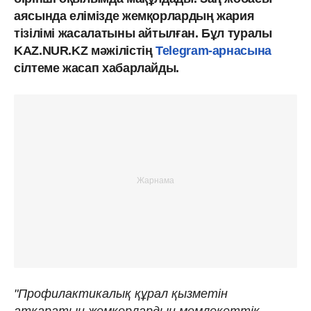
аясында елімізде жемқорлардың жария
тізілімі жасалатыны айтылған. Бұл туралы
KAZ.NUR.KZ мәжілістің
Telegram-арнасына
сілтеме жасап хабарлайды.
"Профилактикалық құрал қызметін
атқаратын жемқорлардың мемлекеттік