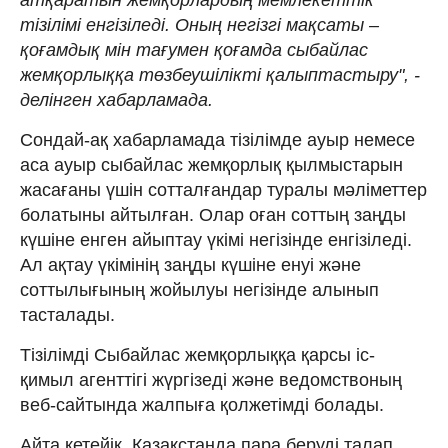
тізілімі енгізіледі. Оның негізгі мақсаты –
қоғамдық мін тағумен қоғамда сыбайлас
жемқорлыққа төзбеушілікті қалыптастыру", -
делінген хабарламада.
Сондай-ақ хабарламада тізілімде ауыр немесе
аса ауыр сыбайлас жемқорлық қылмыстарын
жасағаны үшін сотталғандар туралы мәліметтер
болатыны айтылған. Олар оған соттың заңды
күшіне енген айыптау үкімі негізінде енгізіледі.
Ал ақтау үкімінің заңды күшіне енуі және
соттылығының жойылуы негізінде алынып
тасталады.
Тізілімді Сыбайлас жемқорлыққа қарсы іс-
қимыл агенттігі жүргізеді және ведомствоның
веб-сайтында жалпыға қолжетімді болады.
Айта кетейік, Қазақстанда пара беруді талап