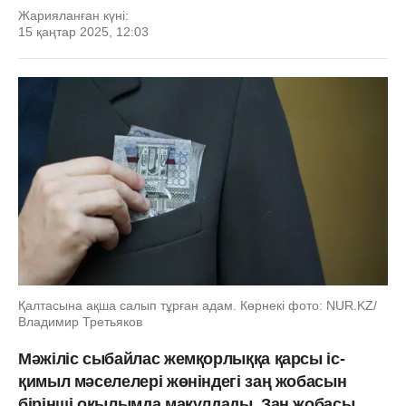
Жарияланған күні:
15 қаңтар 2025, 12:03
Қалтасына ақша салып тұрған адам. Көрнекі фото: NUR.KZ/
Владимир Третьяков
Мәжіліс сыбайлас жемқорлыққа қарсы іс-
қимыл мәселелері жөніндегі заң жобасын
бірінші оқылымда мақұлдады. Заң жобасы