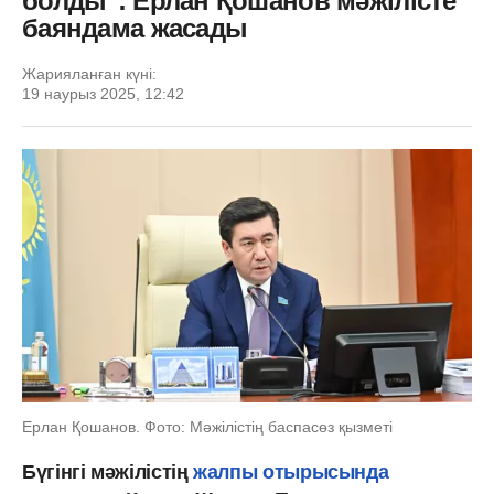
болды": Ерлан Қошанов мәжілісте
баяндама жасады
Жарияланған күні:
19 наурыз 2025, 12:42
Ерлан Қошанов. Фото: Мәжілістің баспасөз қызметі
Бүгінгі мәжілістің
жалпы отырысында