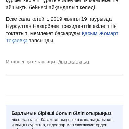
құрмет көрініп тұратын әлеуметтік мемлекеттің
айшықты бейнесі айқандалып келеді.
Еске сала кетейік, 2019 жылғы 19 наурызда
Нұрсұлтан Назарбаев президенттік өкілеттігін
тоқтатып, мемлекет басқаруды
Қасым-Жомарт
Тоқаевқа
тапсырды.
Мәтіннен қате тапсаңыз,
бізге жазыңыз
Барлығын бірінші болып біліп отырыңыз
Бізге жазылып, Қазақстанның өзекті жаңалықтарынан,
қызықты суреттер, видеолар мен эксклюзивтерден