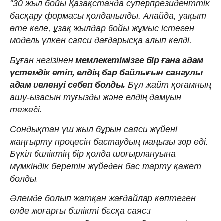
"30 жыл бойы Қазақстанда суперпрезиденттік
басқару формасы қолданылды. Алайда, уақыт
өте келе, ұзақ жылдар бойы жұмыс істеген
модель үлкен саяси дағдарысқа алып келді.
Бұған негізінен
мемлекетімізге бір ғана адам
үстемдік етіп, елдің бар байлығын санаулы
адам иеленуі себеп болды.
Бұл жайт қоғамның
ашу-ызасын туғызды және елдің дамуын
тежеді.
Сондықтан үш жыл бұрын саяси жүйені
жаңғырту процесін бастаудың маңызы зор еді.
Бүкіл биліктің бір қолда шоғырлануына
мүмкіндік беретін жүйеден бас тарту қажет
болды.
Әлемде болып жатқан жағдайлар көптеген
елде жоғарғы билікті басқа саяси