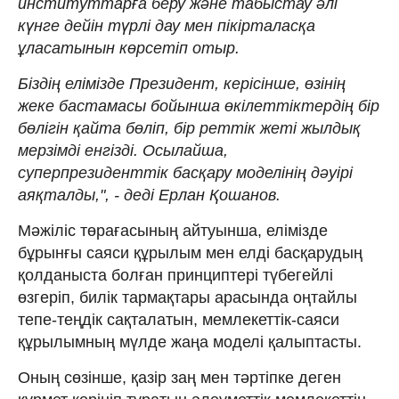
институттарға беру және табыстау әлі
күнге дейін түрлі дау мен пікірталасқа
ұласатынын көрсетіп отыр.
Біздің елімізде Президент, керісінше, өзінің
жеке бастамасы бойынша өкілеттіктердің бір
бөлігін қайта бөліп, бір реттік жеті жылдық
мерзімді енгізді. Осылайша,
суперпрезиденттік басқару моделінің дәуірі
аяқталды,", - деді Ерлан Қошанов.
Мәжіліс төрағасының айтуынша, елімізде
бұрынғы саяси құрылым мен елді басқарудың
қолданыста болған принциптері түбегейлі
өзгеріп, билік тармақтары арасында оңтайлы
тепе-теңдік сақталатын, мемлекеттік-саяси
құрылымның мүлде жаңа моделі қалыптасты.
Оның сөзінше, қазір заң мен тәртіпке деген