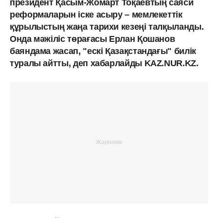
президент Қасым-Жомарт Тоқаевтың саяси
реформаларын іске асыру – мемлекеттік
құрылыстың жаңа тарихи кезеңі талқыланды.
Онда мәжіліс төрағасы Ерлан Қошанов
баяндама жасап, "ескі Қазақстандағы" билік
туралы айтты, деп хабарлайды KAZ.NUR.KZ.