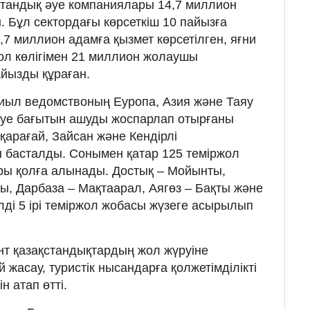
отандық әуе компаниялары 14,7 миллион
Бұл сектордағы көрсеткіш 10 пайызға
7 миллион адамға қызмет көрсетілген, яғни
жол көлігімен 21 миллион жолаушы
айызды құраған.
иыл ведомствоның Еуропа, Азия және Таяу
әуе бағытын ашуды жоспарлап отырғаны
қарағай, Зайсан және Кендірлі
басталды. Сонымен қатар 125 теміржол
ры қолға алынады. Достық – Мойынты,
, Дарбаза – Мақтаарал, Аягөз – Бақты және
ді 5 ірі теміржол жобасы жүзеге асырылып
т қазақстандықтардың жол жүруіне
жасау, туристік нысандарға қолжетімділікті
н атап өтті.