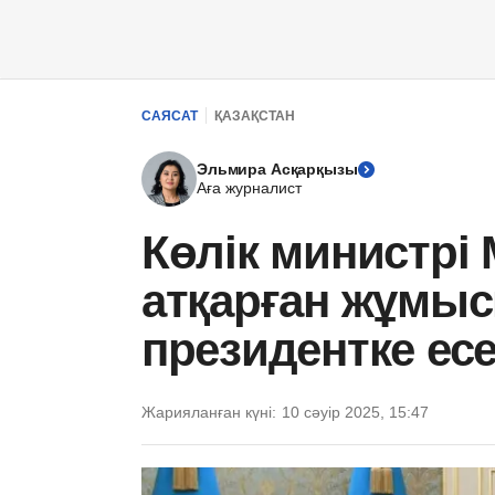
САЯСАТ
ҚАЗАҚСТАН
Эльмира Асқарқызы
Аға журналист
Көлік министрі
атқарған жұмы
президентке есе
Жарияланған күні:
10 сәуір 2025, 15:47