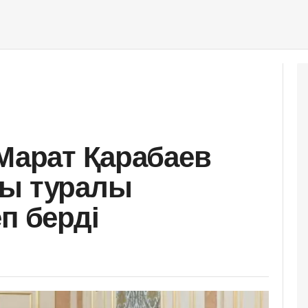
 Марат Қарабаев
сы туралы
п берді