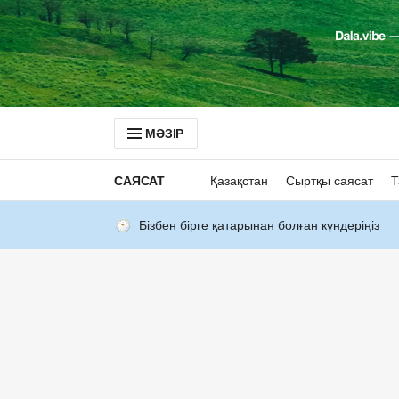
МӘЗІР
САЯСАТ
Қазақстан
Сыртқы саясат
Т
Бізбен бірге қатарынан болған күндеріңіз