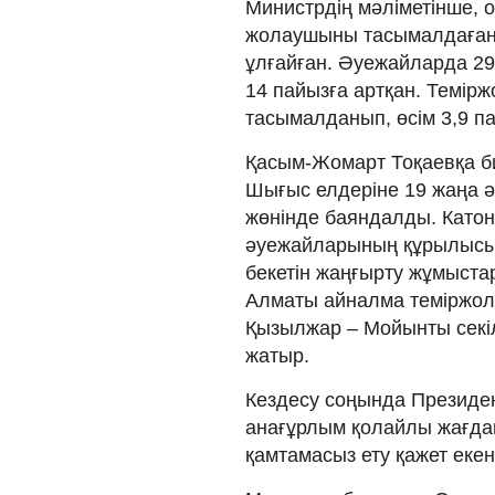
Министрдің мәліметінше, 
жолаушыны тасымалдаған. 
ұлғайған. Әуежайларда 29,
14 пайызға артқан. Темір
тасымалданып, өсім 3,9 п
Қасым-Жомарт Тоқаевқа б
Шығыс елдеріне 19 жаңа 
жөнінде баяндалды. Катон
әуежайларының құрылысы 
бекетін жаңғырту жұмыста
Алматы айналма теміржолы
Қызылжар – Мойынты секіл
жатыр.
Кездесу соңында Президен
анағұрлым қолайлы жағдай 
қамтамасыз ету қажет екені