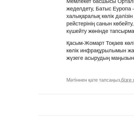
Мемлекет басшысы Ортал
жеделдету, Батыс Еуропа –
халықаралық көлік дәлізін
рейстерінің санын көбейту
күшейту жөнінде тапсырма
Қасым-Жомарт Тоқаев көлі
көлік инфрақұрылымын жа
жүзеге асырудың маңызын
Мәтіннен қате тапсаңыз,
бізге