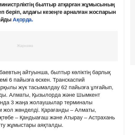
министрліктің былтыр атқарған жұмысының
 беріп, алдағы кезеңге арналған жоспарын
лайды
Ақорда.
абаевтың айтуынша, былтыр көліктің барлық
емі 6 пайызға өскен. Транскаспий
 арқылы жүк тасымалдау 62 пайызға ұлғайып,
ады. Алматы, Қызылорда және Шымкент
нда 3 жаңа жолаушылар терминалы
 жол жөнделді. Қарағанды – Алматы,
қтөбе – Қандыағаш және Атырау – Астрахань
ту жұмыстары аяқталды.