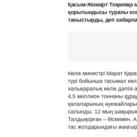
Қасым-Жомарт Тоқаевқа 
қорытындысы туралы есеп
таныстырды, деп хабар
Көлік министрі Марат Қар
түрі бойынша тасымал көл
халықаралық көлік дәлізі
4,5 миллион тоннаны құр
қалаларының әуежайлары
салынды. 12 мың шақырым
Талдықорған – Өскемен, А
тас жолдарындағы жаңғыр