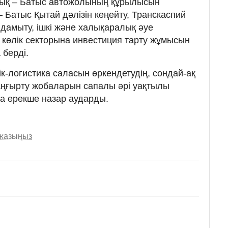
ық – Батыс автожолының құрылысын
 Батыс Қытай дәлізін кеңейту, Транскаспий
 дамыту, ішкі және халықаралық әуе
, көлік секторына инвестиция тарту жұмысын
 берді.
к-логистика саласын өркендетудің, сондай-ақ
ңғырту жобаларын сапалы әрі уақтылы
а ерекше назар аударды.
 жазыңыз