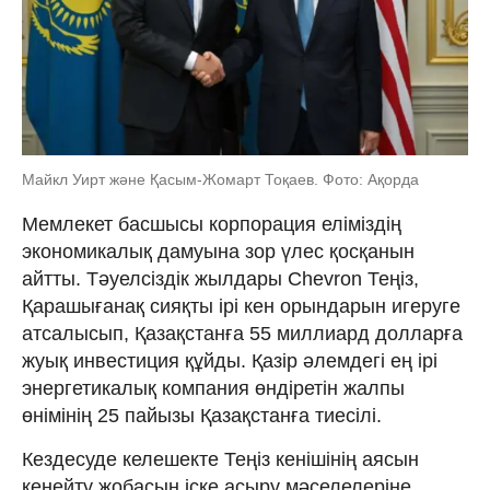
Майкл Уирт және Қасым-Жомарт Тоқаев. Фото: Ақорда
Мемлекет басшысы корпорация еліміздің
экономикалық дамуына зор үлес қосқанын
айтты. Тәуелсіздік жылдары Chevron Теңіз,
Қарашығанақ сияқты ірі кен орындарын игеруге
атсалысып, Қазақстанға 55 миллиард долларға
жуық инвестиция құйды. Қазір әлемдегі ең ірі
энергетикалық компания өндіретін жалпы
өнімінің 25 пайызы Қазақстанға тиесілі.
Кездесуде келешекте Теңіз кенішінің аясын
кеңейту жобасын іске асыру мәселелеріне,