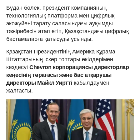
Бұдан бөлек, президент компанияның
технологиялық платформа мен цифрлық
экожүйені тарату саласындағы ауқымды
тәжірибесін атап өтіп, Қазақстандағы цифрлық
бастамаларға қатысуды ұсынды.
Қазақстан Президентінің Америка Құрама
Штаттарының іскер топтары өкілдерімен
кездесуі
Chevron корпорациясы директорлар
кеңесінің төрағасы және бас атқарушы
директоры Майкл Уиртті
қабылдаумен
жалғасты.