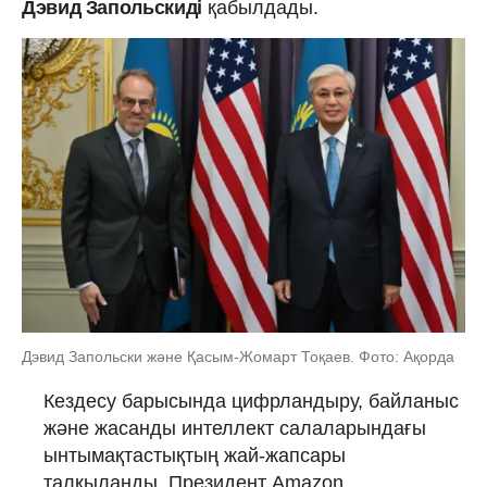
Дэвид Запольскиді
қабылдады.
Дэвид Запольски және Қасым-Жомарт Тоқаев. Фото: Ақорда
Кездесу барысында
цифрландыру, байланыс
және жасанды интеллект салаларындағы
ынтымақтастықтың жай-жапсары
талқыланды. Президент Amazon