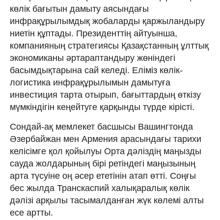
көлік бағытын дамыту аясындағы
инфрақұрылымдық жобаларды қаржыландыру
ниетін құптады. Президенттің айтуынша,
компанияның стратегиясы Қазақстанның ұлттық
экономиканы әртараптандыру жөніндегі
басымдықтарына сай келеді. Еліміз көлік-
логистика инфрақұрылымын дамытуға
инвестиция тарта отырып, бағыттардың өткізу
мүмкіндігін кеңейтуге қарқынды түрде кірісті.
Сондай-ақ мемлекет басшысы Вашингтонда
Әзербайжан мен Армения арасындағы тарихи
келісімге қол қойылуы Орта дәліздің маңызды
сауда жолдарының бірі ретіндегі маңызының
арта түсуіне оң әсер ететінін атап өтті. Соңғы
бес жылда Транскаспий халықаралық көлік
дәлізі арқылы тасымалданған жүк көлемі алты
есе артты.