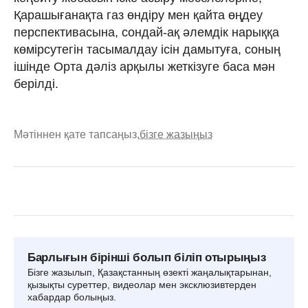
Қарашығанақта газ өндіру мен қайта өңдеу
перспективасына, сондай-ақ әлемдік нарыққа
көмірсутегін тасымалдау ісін дамытуға, соның
ішінде Орта дәліз арқылы жеткізуге баса мән
берілді.
Мәтіннен қате тапсаңыз,
бізге жазыңыз
Барлығын бірінші болып біліп отырыңыз
Бізге жазылып, Қазақстанның өзекті жаңалықтарынан,
қызықты суреттер, видеолар мен эксклюзивтерден
хабардар болыңыз.