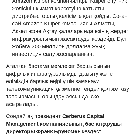
Amazon Kuiper компаниялары Kuiper спутник
желісінің қызмет көрсетуіне қатысты
дистрибьюторлық келісімге қол қойды. Соған
сай Amazon Kuiper компаниясы Алматы,
Ақкөл және Ақтау қалаларында өзінің жердегі
инфрақұрылымын жасақтауды көздейді. Бұл
жобаға 200 миллион долларға жуық
инвестиция салу жоспарланған.
Аталған бастама мемлекет басшысының
цифрлық инфрақұрылымды дамыту және
еліміздің барлық өңірі үшін заманауи
телекоммуникация қызметіне теңдей қол жеткізу
тапсырмасын орындау аясында іске
асырылады.
Сондай-ақ президент
Cerberus Capital
Management компаниясының бас атқарушы
директоры Фрэнк Бруномен
кездесті.