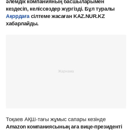
әлемдік компанияның басшыларымен
кездесіп, келіссөздер жүргізді. Бұл туралы
Ақордаға
сілтеме жасаған KAZ.NUR.KZ
хабарлайды.
Тоқаев АҚШ-тағы жұмыс сапары кезінде
Amazon компаниясының аға вице-президенті