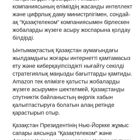
компаниясының еліміздің жасанды интеллект
және цифрлық даму министрлігімен, сондай-
ақ "Қазақтелеком" компаниясымен бірлескен
жобаларды жүзеге асыру жоспарына қолдау
білдірді.
Ынтымақтастық Қазақстан аумағындағы
жылдамдығы жоғары интернетті қамтамасыз
ету және киберқауіпсіздікті нығайту секілді
стратегиялық маңызды бағыттарды қамтиды.
Amazon тек елімізге қатысты жобаларды
жүзеге асырумен шектелмей, Қазақстанды
спутниктік байланыстың өңірлік хабын
қалыптастыруға болатын алаң ретінде
қарастырып отыр.
Қазақстан Президентінің Нью-Йоркке жұмыс
сапары аясында "Қазақтелеком" және