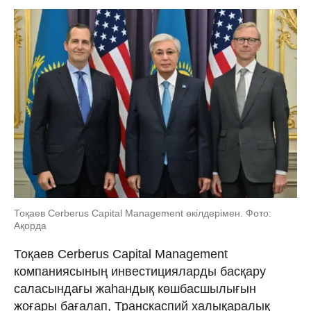
Тоқаев Cerberus Capital Management өкілдерімен. Фото:
Ақорда
Тоқаев Cerberus Capital Management
компаниясының инвестицияларды басқару
саласындағы жаһандық көшбасшылығын
жоғары бағалап, Транскаспий халықаралық