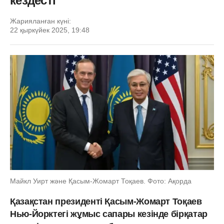
кездесті
Жарияланған күні:
22 қыркүйек 2025, 19:48
Майкл Уирт және Қасым-Жомарт Тоқаев. Фото: Ақорда
Қазақстан президенті Қасым-Жомарт Тоқаев
Нью-Йорктегі жұмыс сапары кезінде бірқатар