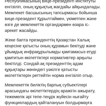
Республикасының вице-президенті институты
енгізіліп, оның құқықтық жағдайы айқындалады.
Мемлекет басшысының тапсырмасы бойынша
вице-президент Құрылтаймен, үкіметпен және
өзге де мемлекеттік органдармен өзара іс-
әрекет жасайды.
Жеке бапта президенттің Қазақстан Халық
кеңесіне қатысты оның құрамын бекітуді және
ұйымдық инфрақұрылымды қамтамасыз етуді
қамтитын өкілеттіктері нормативтер арқылы
бекітілді. Сондай-ақ президенттің адам
құқықтары жөніндегі уәкілге қатысты
өкілеттіктерін реттейтін норма енгізіліп отыр.
Мемлекеттік биліктің барлық субъектілері
арасындағы өкілеттіктердің аражігін ажырату,
тежемелік әрі тепе-теңдік жүйесін нығайту
функциялардың қайталануын болдырмауға