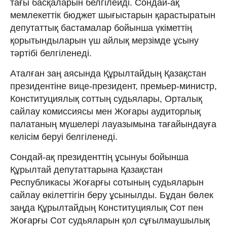
тағы басқаларын белгілейді. Сондай-ақ
мемлекеттік бюджет шығыстарын қарастыратын
депутаттық бастамалар бойынша үкіметтің
қорытындыларын үш айлық мерзімде ұсыну
тәртібі белгіленеді.
Аталған заң аясында Құрылтайдың Қазақстан
президентіне вице-президент, премьер-министр,
Конституциялық соттың судьялары, Орталық
сайлау комиссиясы мен Жоғары аудиторлық
палатаның мүшелері лауазымына тағайындауға
келісім беруі белгіленеді.
Сондай-ақ президенттің ұсынуы бойынша
Құрылтай депутаттарына Қазақстан
Республикасы Жоғарғы сотының судьяларын
сайлау өкілеттігін беру ұсынылды. Бұдан бөлек
заңда Құрылтайдың Конституциялық Сот пен
Жоғарғы Сот судьяларын қол сұғылмаушылық