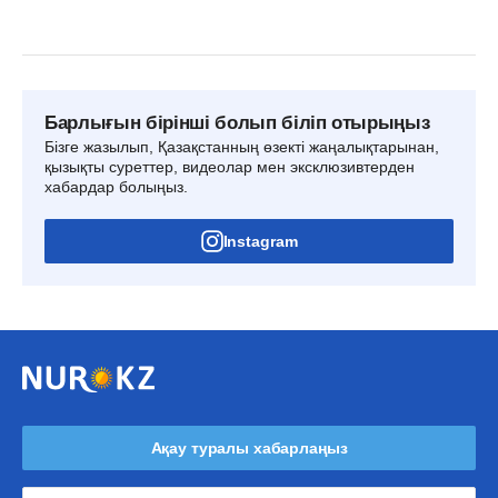
Барлығын бірінші болып біліп отырыңыз
Бізге жазылып, Қазақстанның өзекті жаңалықтарынан,
қызықты суреттер, видеолар мен эксклюзивтерден
хабардар болыңыз.
Instagram
Ақау туралы хабарлаңыз