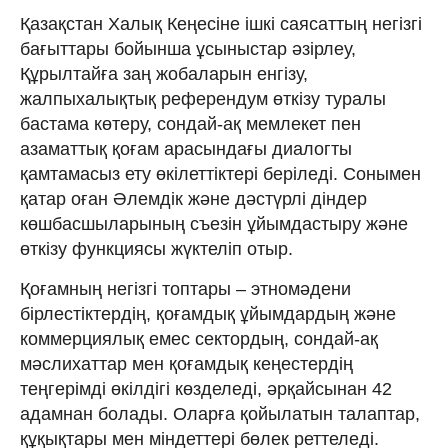
Қазақстан Халық Кеңесіне ішкі саясаттың негізгі
бағыттары бойынша ұсыныстар әзірлеу,
Құрылтайға заң жобаларын енгізу,
жалпыхалықтық референдум өткізу туралы
бастама көтеру, сондай-ақ мемлекет пен
азаматтық қоғам арасындағы диалогты
қамтамасыз ету өкілеттіктері беріледі. Сонымен
қатар оған Әлемдік және дәстүрлі діндер
көшбасшыларының съезін ұйымдастыру және
өткізу функциясы жүктеліп отыр.
Қоғамның негізгі топтары – этномәдени
бірлестіктердің, қоғамдық ұйымдардың және
коммерциялық емес сектордың, сондай-ақ
мәслихаттар мен қоғамдық кеңестердің
теңгерімді өкілдігі көзделеді, әрқайсынан 42
адамнан болады. Оларға қойылатын талаптар,
құқықтары мен міндеттері бөлек реттеледі.