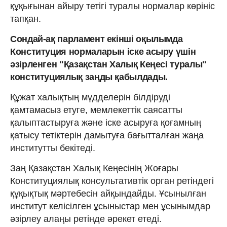
құқығынан айыру тетігі туралы нормалар көрініс
тапқан.
Сондай-ақ парламент екінші оқылымда
Конституция нормаларын іске асыру үшін
әзірленген "Қазақстан Халық Кеңесі туралы"
конституциялық заңды қабылдады.
Құжат халықтың мүдделерін білдіруді
қамтамасыз етуге, мемлекеттік саясатты
қалыптастыруға және іске асыруға қоғамның
қатысу тетіктерін дамытуға бағытталған жаңа
институтты бекітеді.
Заң Қазақстан Халық Кеңесінің Жоғары
Конституциялық консультативтік орган ретіндегі
құқықтық мәртебесін айқындайды. Ұсынылған
институт келісілген ұсыныстар мен ұсынымдар
әзірлеу алаңы ретінде әрекет етеді.