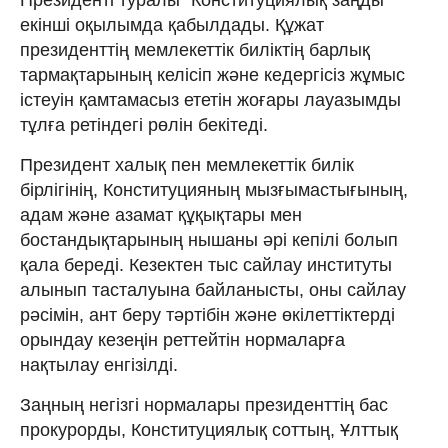
екінші оқылымда қабылдады. Құжат
президенттің мемлекеттік биліктің барлық
тармақтарының келісіп және кедергісіз жұмыс
істеуін қамтамасыз ететін жоғары лауазымды
тұлға ретіндегі рөлін бекітеді.
Президент халық пен мемлекеттік билік
бірлігінің, Конституцияның мызғымастығының,
адам және азамат құқықтары мен
бостандықтарының нышаны әрі кепілі болып
қала береді. Кезектен тыс сайлау институты
алынып тасталуына байланысты, оны сайлау
рәсімін, ант беру тәртібін және өкілеттіктерді
орындау кезеңін реттейтін нормаларға
нақтылау енгізілді.
Заңның негізгі нормалары президенттің бас
прокурорды, Конституциялық соттың, Ұлттық