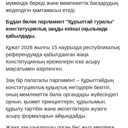
мүмкіндік береді және мемлекеттік басқарудың
жеделдігін қамтамасыз етеді.
Бұдан бөлек парламент "Құрылтай туралы"
конституциялық заңды екінші оқылымда
қабылдады.
Құжат 2026 жылғы 15 наурызда республикалық
референдумда қабылданған жаңа
Конституцияның ережелерін іске асыру
мақсатымен әзірленген.
Заң бір палаталы парламент – Құрылтайдың
конституциялық-құқықтық негіздерін бекітіп,
оның мемлекеттік билік органдары жүйесіндегі
орнын, қызмет принциптерін, құрылымын,
құрылу тәртібін және өкілеттіктерін жүзеге
асыру формаларын айқындайды.
Жаңа заң шығарушы орган бес жыл мерзімге