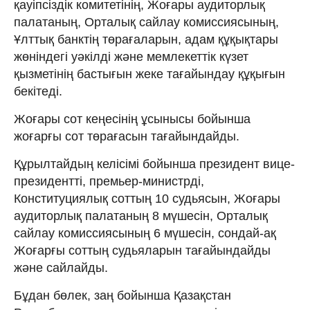
қауіпсіздік комитетінің, Жоғары аудиторлық
палатаның, Орталық сайлау комиссиясының,
Ұлттық банктің төрағаларын, адам құқықтары
жөніндегі уәкілді және мемлекеттік күзет
қызметінің бастығын жеке тағайындау құқығын
бекітеді.
Жоғары сот кеңесінің ұсынысы бойынша
жоғарғы сот төрағасын тағайындайды.
Құрылтайдың келісімі бойынша президент вице-
президентті, премьер-министрді,
Конституциялық соттың 10 судьясын, Жоғары
аудиторлық палатаның 8 мүшесін, Орталық
сайлау комиссиясының 6 мүшесін, сондай-ақ
Жоғарғы соттың судьяларын тағайындайды
және сайлайды.
Бұдан бөлек, заң бойынша Қазақстан