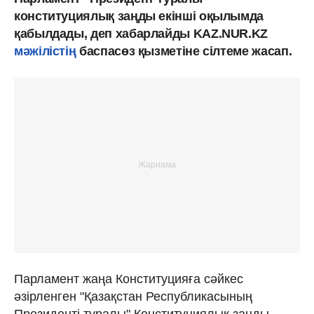
конституциялық заңды екінші оқылымда
қабылдады, деп хабарлайды KAZ.NUR.KZ
мәжілістің
баспасөз қызметіне сілтеме жасап.
Парламент жаңа Конституцияға сәйкес
әзірленген "Қазақстан Республикасының
Президенті туралы" Конституциялық заңды