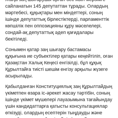
сайланатын 145 депутаттан тұрады. Олардың
мәртебесі, құқықтары мен міндеттері, соның
ішінде депутаттық бірлестіктерді, парламенттік
көпшілік пен оппозицияны құру мәселелері,
сондай-ақ депутаттық әдеп қағидалары
бекітіледі.
Сонымен қатар заң шығару бастамасы
құқығына ие субъектілер қатары кеңейтіліп, оған
Қазақстан Халық Кеңесі енгізілді, бұл құқық
Құрылтайға тиісті шешім енгізу арқылы жүзеге
асырылады.
Қабылданған Конституциялық заң Құрылтайдың
үкіметпен өзара іс-әрекет жасау тәртібін, соның
ішінде үкімет мүшелері лауазымына тағайындау
үшін кандидаттарға қатысты консультациялар
өткізуді, олардың есептерін тыңдауды және