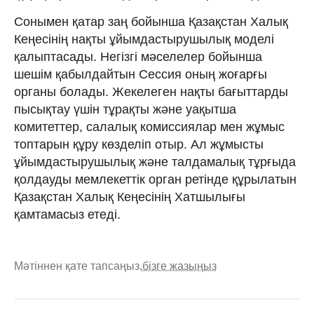
Сонымен қатар заң бойынша Қазақстан Халық
Кеңесінің нақты ұйымдастырушылық моделі
қалыптасады. Негізгі мәселелер бойынша
шешім қабылдайтын Сессия оның жоғарғы
органы болады. Жекелеген нақты бағыттарды
пысықтау үшін тұрақты және уақытша
комитеттер, салалық комиссиялар мен жұмыс
топтарын құру көзделіп отыр. Ал жұмысты
ұйымдастырушылық және талдамалық тұрғыда
қолдауды мемлекеттік орган ретінде құрылатын
Қазақстан Халық Кеңесінің Хатшылығы
қамтамасыз етеді.
Мәтіннен қате тапсаңыз,
бізге жазыңыз